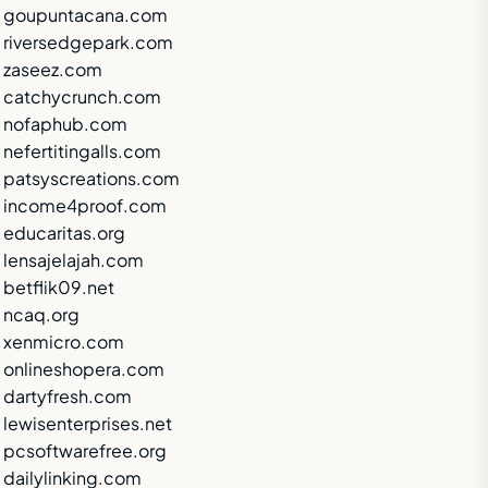
goupuntacana.com
riversedgepark.com
zaseez.com
catchycrunch.com
nofaphub.com
nefertitingalls.com
patsyscreations.com
income4proof.com
educaritas.org
lensajelajah.com
betflik09.net
ncaq.org
xenmicro.com
onlineshopera.com
dartyfresh.com
lewisenterprises.net
pcsoftwarefree.org
dailylinking.com