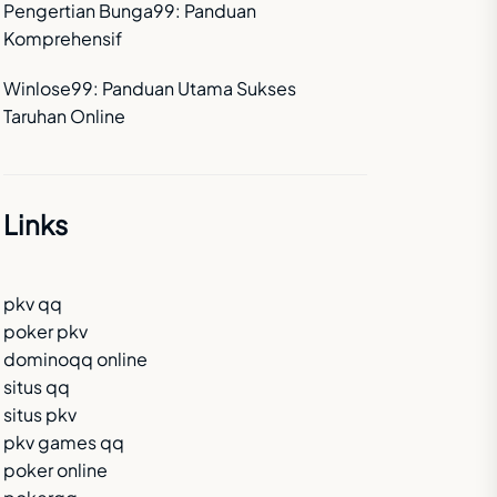
Pengertian Bunga99: Panduan
Komprehensif
Winlose99: Panduan Utama Sukses
Taruhan Online
Links
pkv qq
poker pkv
dominoqq online
situs qq
situs pkv
pkv games qq
poker online