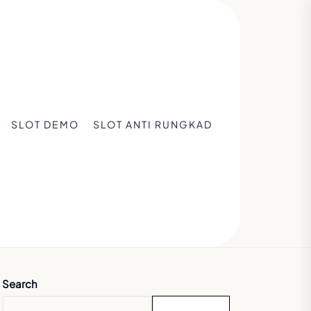
SLOT DEMO
SLOT ANTI RUNGKAD
Search