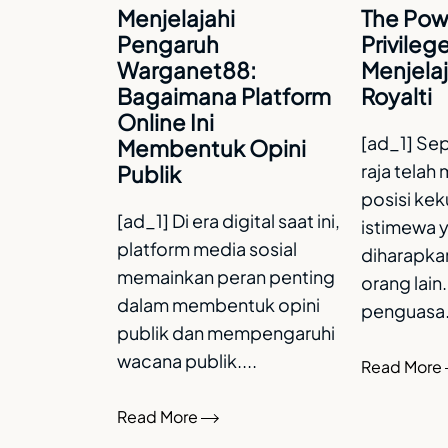
Menjelajahi
The Pow
Pengaruh
Privileg
Warganet88:
Menjelaj
Bagaimana Platform
Royalti
Online Ini
[ad_1] Sep
Membentuk Opini
raja tela
Publik
posisi ke
[ad_1] Di era digital saat ini,
istimewa 
platform media sosial
diharapka
memainkan peran penting
orang lain.
dalam membentuk opini
penguasa.
publik dan mempengaruhi
wacana publik....
Read More
Read More