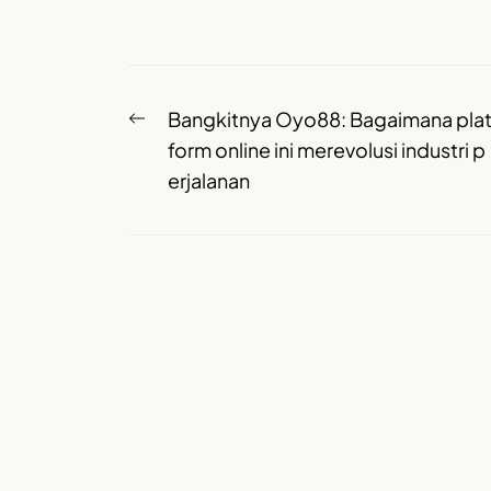
Post
Previous
Bangkitnya Oyo88: Bagaimana pla
post:
navigation
form online ini merevolusi industri p
erjalanan