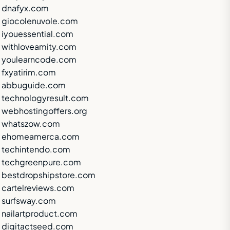
dnafyx.com
giocolenuvole.com
iyouessential.com
withloveamity.com
youlearncode.com
fxyatirim.com
abbuguide.com
technologyresult.com
webhostingoffers.org
whatszow.com
ehomeamerca.com
techintendo.com
techgreenpure.com
bestdropshipstore.com
cartelreviews.com
surfsway.com
nailartproduct.com
digitactseed.com