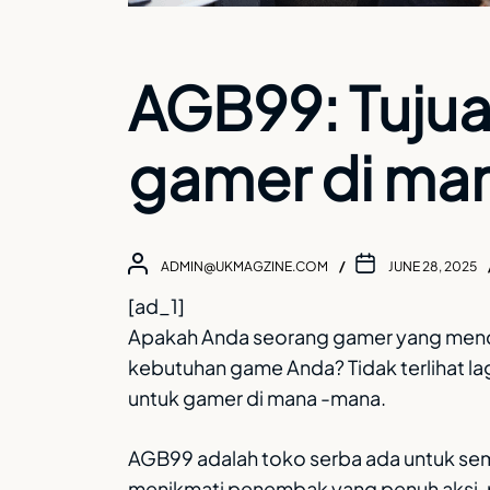
AGB99: Tujua
gamer di ma
ADMIN@UKMAGZINE.COM
JUNE 28, 2025
[ad_1]
Apakah Anda seorang gamer yang menca
kebutuhan game Anda? Tidak terlihat la
untuk gamer di mana -mana.
AGB99 adalah toko serba ada untuk se
menikmati penembak yang penuh aksi, 