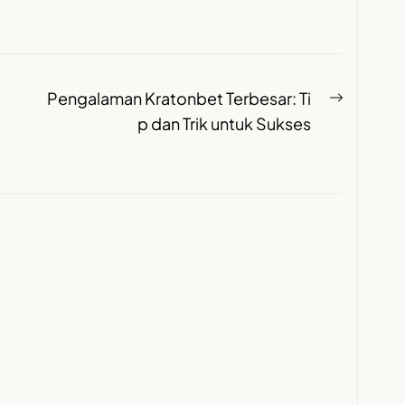
Next
t
Pengalaman Kratonbet Terbesar: Ti
post:
p dan Trik untuk Sukses