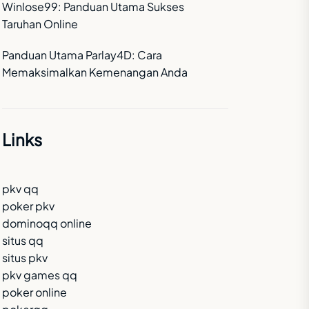
Winlose99: Panduan Utama Sukses
Taruhan Online
Panduan Utama Parlay4D: Cara
Memaksimalkan Kemenangan Anda
Links
pkv qq
poker pkv
dominoqq online
situs qq
situs pkv
pkv games qq
poker online