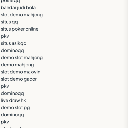
pokerqq
bandar judi bola
slot demo mahjong
situs qq
situs poker online
pkv
situs asikqq
dominoqq
demo slot mahjong
demo mahjong
slot demo maxwin
slot demo gacor
pkv
dominoqq
live draw hk
demo slot pg
dominoqq
pkv