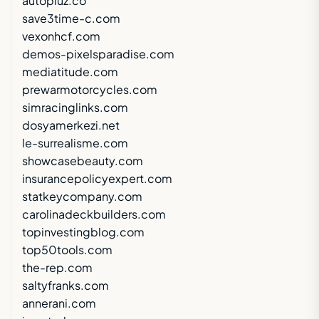
autopluz.co
save3time-c.com
vexonhcf.com
demos-pixelsparadise.com
mediatitude.com
prewarmotorcycles.com
simracinglinks.com
dosyamerkezi.net
le-surrealisme.com
showcasebeauty.com
insurancepolicyexpert.com
statkeycompany.com
carolinadeckbuilders.com
topinvestingblog.com
top50tools.com
the-rep.com
saltyfranks.com
annerani.com