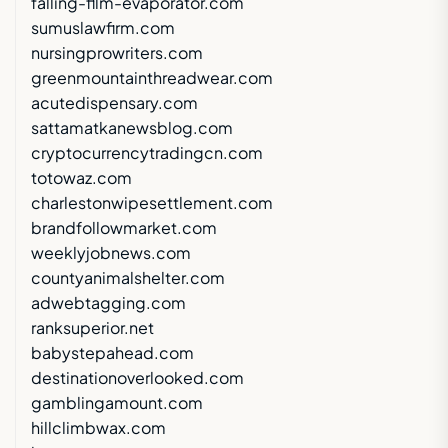
falling-film-evaporator.com
sumuslawfirm.com
nursingprowriters.com
greenmountainthreadwear.com
acutedispensary.com
sattamatkanewsblog.com
cryptocurrencytradingcn.com
totowaz.com
charlestonwipesettlement.com
brandfollowmarket.com
weeklyjobnews.com
countyanimalshelter.com
adwebtagging.com
ranksuperior.net
babystepahead.com
destinationoverlooked.com
gamblingamount.com
hillclimbwax.com