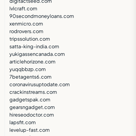
digitactseed.com
lvlcraft.com
90secondmoneyloans.com
xenmicro.com
rodrovers.com
tripssolution.com
satta-king-india.com
yukigassencanada.com
articlehorizone.com
yuqqbbzp.com
7betagents6.com
coronavirusuptodate.com
crackinstreams.com
gadgetspak.com
gearsngadget.com
hireseodoctor.com
lapsfit.com
levelup-fast.com