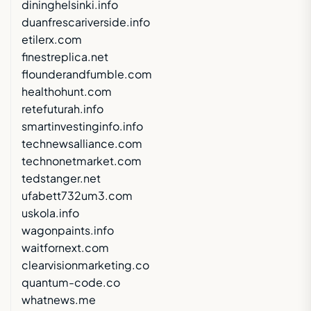
dininghelsinki.info
duanfrescariverside.info
etilerx.com
finestreplica.net
flounderandfumble.com
healthohunt.com
retefuturah.info
smartinvestinginfo.info
technewsalliance.com
technonetmarket.com
tedstanger.net
ufabett732um3.com
uskola.info
wagonpaints.info
waitfornext.com
clearvisionmarketing.co
quantum-code.co
whatnews.me