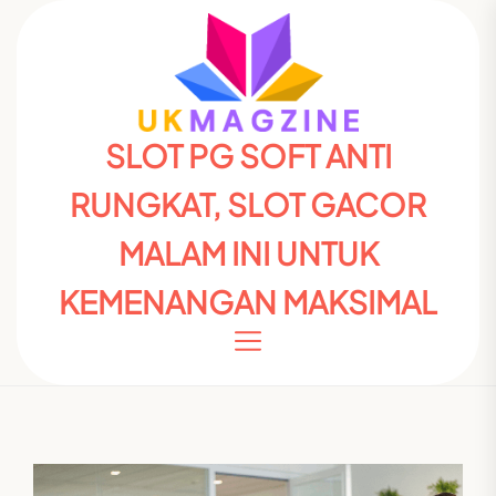
Skip
to
the
content
Slot
SLOT PG SOFT ANTI
PG
RUNGKAT, SLOT GACOR
Soft
Anti
MALAM INI UNTUK
Rungkat,
KEMENANGAN MAKSIMAL
Slot
Gacor
Malam
Ini
untuk
Kemenangan
Maksimal