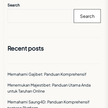
Search
Search
Recent posts
Memahami Gajibet: Panduan Komprehensif
Menemukan Majestibet: Panduan Utama Anda
untuk Taruhan Online
Memahami Saung4D: Panduan Komprehensif
tentang Platform