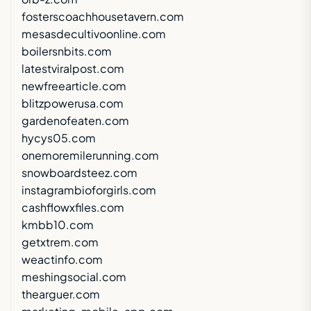
fosterscoachhousetavern.com
mesasdecultivoonline.com
boilersnbits.com
latestviralpost.com
newfreearticle.com
blitzpowerusa.com
gardenofeaten.com
hycys05.com
onemoremilerunning.com
snowboardsteez.com
instagrambioforgirls.com
cashflowxfiles.com
kmbb10.com
getxtrem.com
weactinfo.com
meshingsocial.com
thearguer.com