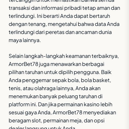
transaksi dan informasi pribadi tetap aman dan
terlindungi. Ini berarti Anda dapat bertaruh
dengan tenang, mengetahui bahwa data Anda
terlindungi dari peretas dan ancaman dunia
maya lainnya.
Selain langkah-langkah keamanan terbaiknya,
ArmorBet78 juga menawarkan berbagai
pilihan taruhan untuk dipilih pengguna. Baik
Anda penggemar sepak bola, bola basket,
tenis, atau olahraga lainnya, Anda akan
menemukan banyak peluang taruhan di
platform ini. Dan jika permainan kasino lebih
sesuai gaya Anda, ArmorBet78 menyediakan
beragam slot, permainan meja, dan opsi
dealer langsung untuk Anda.