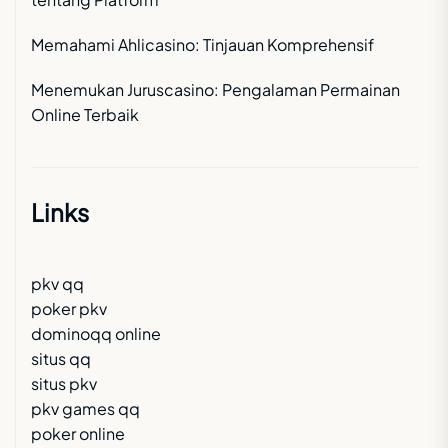
Memahami Ahlicasino: Tinjauan Komprehensif
Menemukan Juruscasino: Pengalaman Permainan
Online Terbaik
Links
pkv qq
poker pkv
dominoqq online
situs qq
situs pkv
pkv games qq
poker online