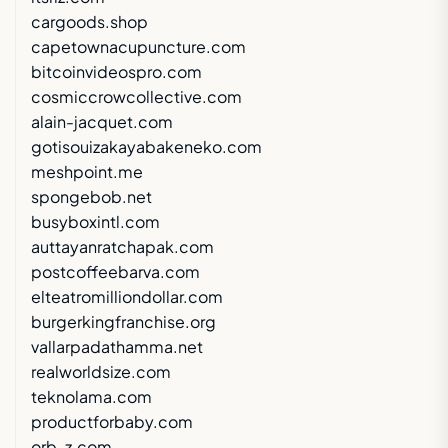
cargoods.shop
capetownacupuncture.com
bitcoinvideospro.com
cosmiccrowcollective.com
alain-jacquet.com
gotisouizakayabakeneko.com
meshpoint.me
spongebob.net
busyboxintl.com
auttayanratchapak.com
postcoffeebarva.com
elteatromilliondollar.com
burgerkingfranchise.org
vallarpadathamma.net
realworldsize.com
teknolama.com
productforbaby.com
orb-z.com