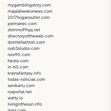
mygamblingstory.com
majalahwekonews.com
2017hoganoutlet.com
pelmanec.com
domino99qq.net
directoryoftheweb.com
donttellashton.com
rush3studio.com
roro90.com
herzio.com
in-hi5.com
krainafantasy.info
todas-noticias.com
senikartu.com
rusportal.net
watty.io
livinginthesun.info
itsriz.com