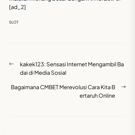
[ad_2]
SLOT
Post
Previous
kakek123: Sensasi Internet Mengambil Ba
navigation
post:
dai di Media Sosial
Nex
Bagaimana CMBET Merevolusi Cara Kita B
pos
ertaruh Online