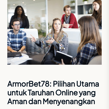
ArmorBet78: Pilihan Utama
untuk Taruhan Online yang
Aman dan Menyenangkan