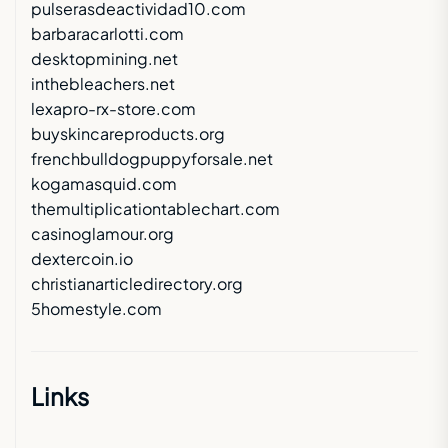
pulserasdeactividad10.com
barbaracarlotti.com
desktopmining.net
inthebleachers.net
lexapro-rx-store.com
buyskincareproducts.org
frenchbulldogpuppyforsale.net
kogamasquid.com
themultiplicationtablechart.com
casinoglamour.org
dextercoin.io
christianarticledirectory.org
5homestyle.com
Links