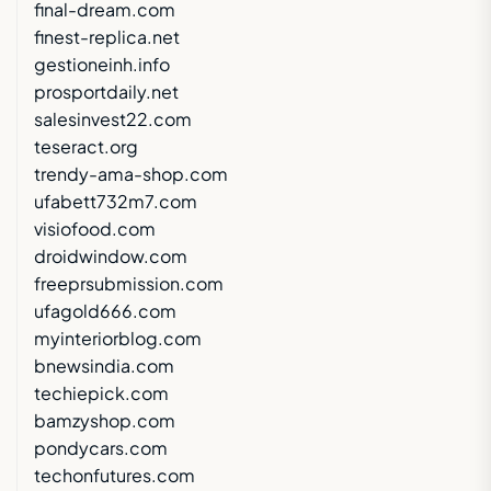
final-dream.com
finest-replica.net
gestioneinh.info
prosportdaily.net
salesinvest22.com
teseract.org
trendy-ama-shop.com
ufabett732m7.com
visiofood.com
droidwindow.com
freeprsubmission.com
ufagold666.com
myinteriorblog.com
bnewsindia.com
techiepick.com
bamzyshop.com
pondycars.com
techonfutures.com