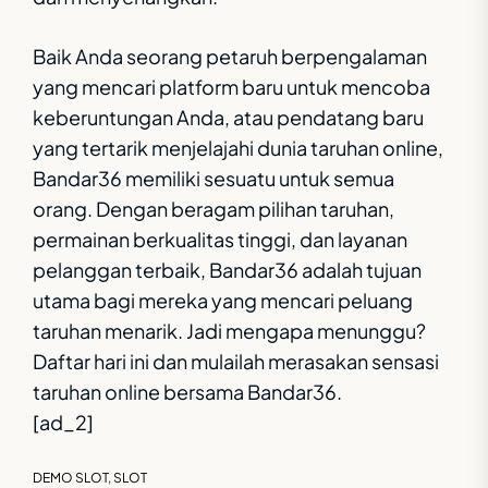
Baik Anda seorang petaruh berpengalaman
yang mencari platform baru untuk mencoba
keberuntungan Anda, atau pendatang baru
yang tertarik menjelajahi dunia taruhan online,
Bandar36 memiliki sesuatu untuk semua
orang. Dengan beragam pilihan taruhan,
permainan berkualitas tinggi, dan layanan
pelanggan terbaik, Bandar36 adalah tujuan
utama bagi mereka yang mencari peluang
taruhan menarik. Jadi mengapa menunggu?
Daftar hari ini dan mulailah merasakan sensasi
taruhan online bersama Bandar36.
[ad_2]
DEMO SLOT
,
SLOT