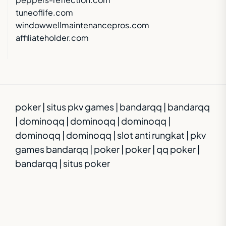
tuneoflife.com
windowwellmaintenancepros.com
affiliateholder.com
poker
|
situs pkv games
|
bandarqq
|
bandarqq
|
dominoqq
|
dominoqq
|
dominoqq
|
dominoqq
|
dominoqq
|
slot anti rungkat
|
pkv
games bandarqq
|
poker
|
poker
|
qq poker
|
bandarqq
|
situs poker