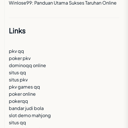
Winlose99: Panduan Utama Sukses Taruhan Online
Links
pkv qq
poker pkv
dominoqq online
situs qq
situs pkv
pkv games qq
poker online
pokerqq
bandar judi bola
slot demo mahjong
situs qq