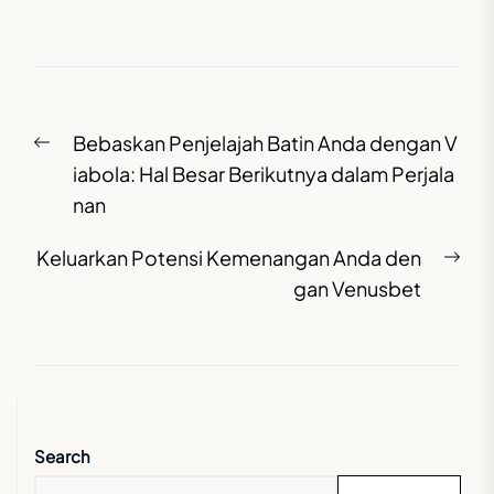
Post
Previous
Bebaskan Penjelajah Batin Anda dengan V
navigation
post:
iabola: Hal Besar Berikutnya dalam Perjala
nan
Nex
Keluarkan Potensi Kemenangan Anda den
pos
gan Venusbet
Search