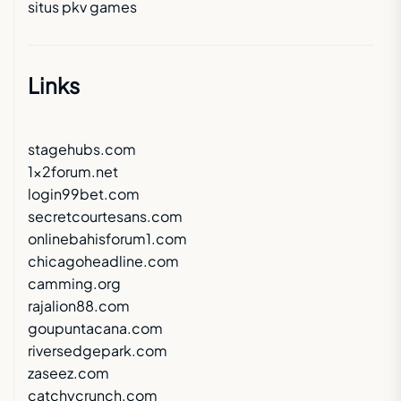
situs pkv games
Links
stagehubs.com
1x2forum.net
login99bet.com
secretcourtesans.com
onlinebahisforum1.com
chicagoheadline.com
camming.org
rajalion88.com
goupuntacana.com
riversedgepark.com
zaseez.com
catchycrunch.com