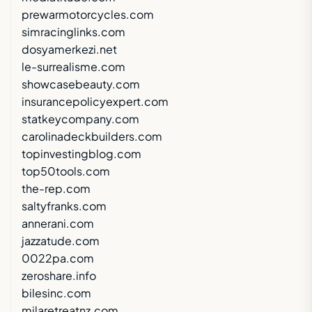
prewarmotorcycles.com
simracinglinks.com
dosyamerkezi.net
le-surrealisme.com
showcasebeauty.com
insurancepolicyexpert.com
statkeycompany.com
carolinadeckbuilders.com
topinvestingblog.com
top50tools.com
the-rep.com
saltyfranks.com
annerani.com
jazzatude.com
0022pa.com
zeroshare.info
bilesinc.com
milaretreatnz.com