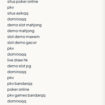
situs poker online
pkv
situs asikqq
dominoqq
demo slot mahjong
demo mahjong
slot demo maxwin
slot demo gacor
pkv
dominoqq
live draw hk
demo slot pg
dominoqq
pkv
pkv bandarqq
poker online
pkv games bandarqq
dominoqq