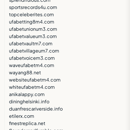
sportsrecords4u.com
topceleberites.com
ufabetting8m4.com
ufabetunionum3.com
ufabetvalueum3.com
ufabetvaultm7.com
ufabetvillageum7.com
ufabetvoicem3.com
waveufabetm4.com
wayang88.net
websiteufabetm4.com
whiteufabetm4.com
anikalappy.com
dininghelsinki.info
duanfrescariverside.info
etilerx.com
finestreplica.net