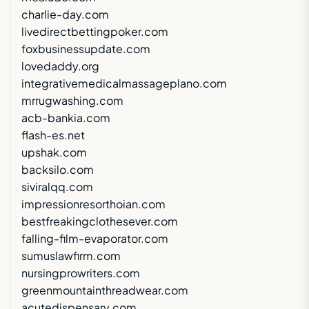
charlie-day.com
livedirectbettingpoker.com
foxbusinessupdate.com
lovedaddy.org
integrativemedicalmassageplano.com
mrrugwashing.com
acb-bankia.com
flash-es.net
upshak.com
backsilo.com
siviralqq.com
impressionresorthoian.com
bestfreakingclothesever.com
falling-film-evaporator.com
sumuslawfirm.com
nursingprowriters.com
greenmountainthreadwear.com
acutedispensary.com