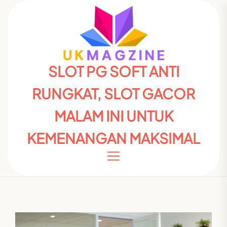
Skip
to
the
content
Slot
SLOT PG SOFT ANTI
PG
RUNGKAT, SLOT GACOR
Soft
Anti
MALAM INI UNTUK
Rungkat,
KEMENANGAN MAKSIMAL
Slot
Gacor
Malam
Ini
untuk
Kemenangan
Maksimal