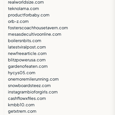
realworldsize.com
teknolama.com
productforbaby.com
orb-z.com
fosterscoachhousetavern.com
mesasdecultivoonline.com
boilersnbits.com
latestviralpost.com
newfreearticle.com
blitzpowerusa.com
gardenofeaten.com
hycys05.com
onemoremilerunning.com
snowboardsteez.com
instagrambioforgirls.com
cashflowxfiles.com
kmbb10.com
getxtrem.com