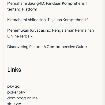
Memahami Saung4D: Panduan Komprehensif
tentang Platform
Memahami Ahlicasino: Tinjauan Komprehensif
Menemukan Juruscasino: Pengalaman Permainan
Online Terbaik
Discovering Plisbet: A Comprehensive Guide
Links
pkv qq
poker pkv
dominoqq online
situs qq