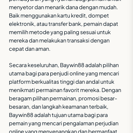
menyetor dan menarik dana dengan mudah.
Baik menggunakan kartu kredit, dompet
elektronik, atau transfer bank, pemain dapat
memilih metode yang paling sesuai untuk
mereka dan melakukan transaksi dengan
cepat dan aman.
Secara keseluruhan, Baywin88 adalah pilihan
utama bagi para penjudi online yang mencari
platform berkualitas tinggi dan andal untuk
menikmati permainan favorit mereka. Dengan
beragam pilihan permainan, promosi besar-
besaran, dan langkah keamanan terbaik,
Baywin88 adalah tujuan utama bagi para
pemain yang mencari pengalaman perjudian
online yang menyenangkan dan bermanfaat.