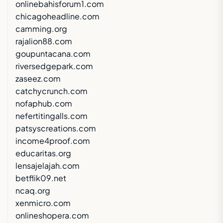
onlinebahisforum1.com
chicagoheadline.com
camming.org
rajalion88.com
goupuntacana.com
riversedgepark.com
zaseez.com
catchycrunch.com
nofaphub.com
nefertitingalls.com
patsyscreations.com
income4proof.com
educaritas.org
lensajelajah.com
betflik09.net
ncaq.org
xenmicro.com
onlineshopera.com