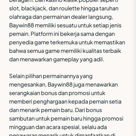
slot, blackjack, dan roulette hingga taruhan
olahraga dan permainan dealer langsung,
Baywin88 memiliki sesuatu untuk setiap jenis
pemain. Platform ini bekerja sama dengan
penyedia game terkemuka untuk memastikan
bahwa semua game memiliki kualitas terbaik
dan menawarkan gameplay yang adil.
Selain pilihan permainannya yang
mengesankan, Baywin88 juga menawarkan
serangkaian bonus dan promosi untuk
memberi penghargaan kepada pemain setia
dan menarik pemain baru. Dari bonus
sambutan untuk pemain baru hingga promosi
mingguan dan acara spesial, selalu ada
penawaran menarik untuk dimanfaatkan di