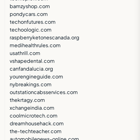
bamzyshop.com
pondycars.com
techonfutures.com
techoologic.com
raspberryketonescanada.org
medihealthrules.com
usathrill.com
vshapedental.com
canfandalucia.org
yourengineguide.com
nybreakings.com
outstationcabsservices.com
thekrtagy.com
xchangeindia.com
coolmicrotech.com
dreamhousehack.com
the-techteacher.com
automobilenews-online.com