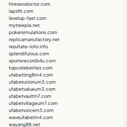
hireseodoctor.com
lapsfit.com
levelup-fast.com
mytreepla.net
pokersimulations.com
replicamanufactory.net
rezultate-loto.info
splendifulous.com
sportsrecords4u.com
topceleberites.com
ufabetting8m4.com
ufabetunionum3.com
ufabetvalueum3.com
ufabetvaultm7.com
ufabetvillageum7.com
ufabetvoicem3.com
waveufabetm4.com
wayang88.net