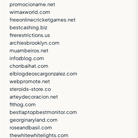
promocioname.net
wimaxworld.com
freeonlinecricketgames.net
bestcashing.biz
firerestrictions.us
archiesbrooklyn.com
muambeiros.net
infozblog.com
chonbaihat.com
elblogdeoscargonzalez.com
webpromote.net
steroids-store.co
arteydecoracion.net
fithog.com
bestlaptopbestmonitor.com
georginaryland.com
roseandbasil.com
thewhitewhitelights.com