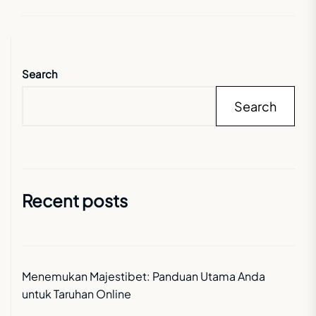
Search
Search
Recent posts
Menemukan Majestibet: Panduan Utama Anda
untuk Taruhan Online