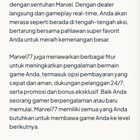
dengan sentuhan Marvel. Dengan dealer
langsung dan gameplay real-time, Anda akan
merasa seperti berada di tengah-tengah aksi,
bertarung bersama pahlawan super favorit
Anda untuk meraih kemenangan besar.
Marvel77 juga menawarkan berbagai fitur
untuk meningkatkan pengalaman bermain
game Anda, termasuk opsi pembayaran yang
cepat dan aman, dukungan pelanggan 24/7,
serta promosi dan bonus eksklusif. Baik Anda
seorang gamer berpengalaman atau baru
memulai, Marvel77 memiliki semua yang Anda
butuhkan untuk membawa game Anda ke level
berikutnya.