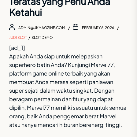
Teratas yang Perlu Anda
Ketahui
ADMIN@UKMAGZINE.COM
FEBRUARY 6, 2026
JUDI SLOT
SLOT DEMO
[ad_1]
Apakah Anda siap untuk melepaskan
superhero batin Anda? Kunjungi Marvel77,
platform game online terbaik yang akan
membuat Anda merasa seperti pahlawan
super sejati dalam waktu singkat. Dengan
beragam permainan dan fitur yang dapat
dipilih, Marvel77 memiliki sesuatu untuk semua
orang, baik Anda penggemar berat Marvel
atau hanya mencari hiburan berenergi tinggi.