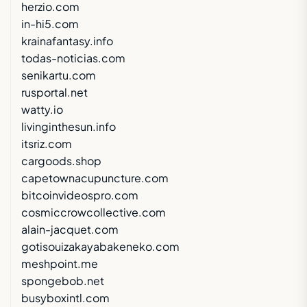
herzio.com
in-hi5.com
krainafantasy.info
todas-noticias.com
senikartu.com
rusportal.net
watty.io
livinginthesun.info
itsriz.com
cargoods.shop
capetownacupuncture.com
bitcoinvideospro.com
cosmiccrowcollective.com
alain-jacquet.com
gotisouizakayabakeneko.com
meshpoint.me
spongebob.net
busyboxintl.com