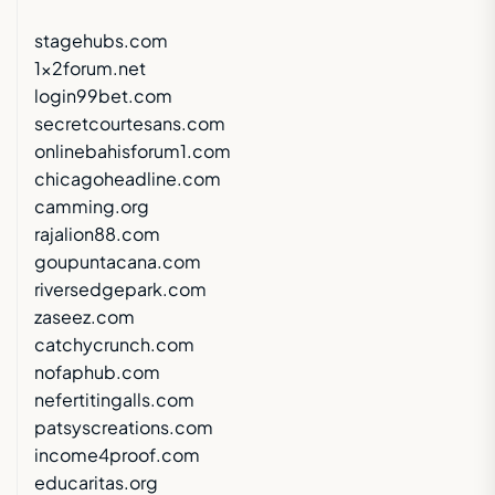
stagehubs.com
1x2forum.net
login99bet.com
secretcourtesans.com
onlinebahisforum1.com
chicagoheadline.com
camming.org
rajalion88.com
goupuntacana.com
riversedgepark.com
zaseez.com
catchycrunch.com
nofaphub.com
nefertitingalls.com
patsyscreations.com
income4proof.com
educaritas.org