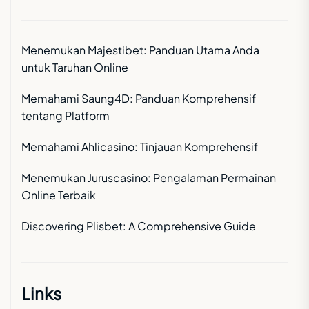
Menemukan Majestibet: Panduan Utama Anda
untuk Taruhan Online
Memahami Saung4D: Panduan Komprehensif
tentang Platform
Memahami Ahlicasino: Tinjauan Komprehensif
Menemukan Juruscasino: Pengalaman Permainan
Online Terbaik
Discovering Plisbet: A Comprehensive Guide
Links