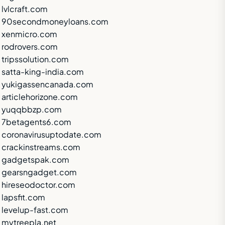
lvlcraft.com
90secondmoneyloans.com
xenmicro.com
rodrovers.com
tripssolution.com
satta-king-india.com
yukigassencanada.com
articlehorizone.com
yuqqbbzp.com
7betagents6.com
coronavirusuptodate.com
crackinstreams.com
gadgetspak.com
gearsngadget.com
hireseodoctor.com
lapsfit.com
levelup-fast.com
mytreepla.net