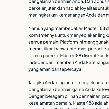
pengalaman bermain Anda. Dari bonus 
berkelanjutan dan hadiah loyalitas untu
meningkatkan kemenangan Anda dan me
Namun yang membedakan Master188 dari
komitmennya untuk menyediakan lingku
semua pemain. Platform ini menggunaka
memastikan bahwa informasi pribadi dan 
semua game di Master188 disertifikasi 
independen, memberi Anda ketenangan 
yang aman dan tepercaya.
Jadi jika Anda siap untuk mengeluark
pengalaman bermain game Anda ke level
Dengan beragam pilihan permainan, pr
keselamatan pemain, Master188 adalah 