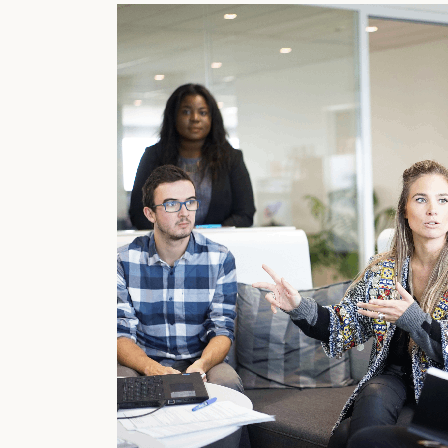
Maksimal