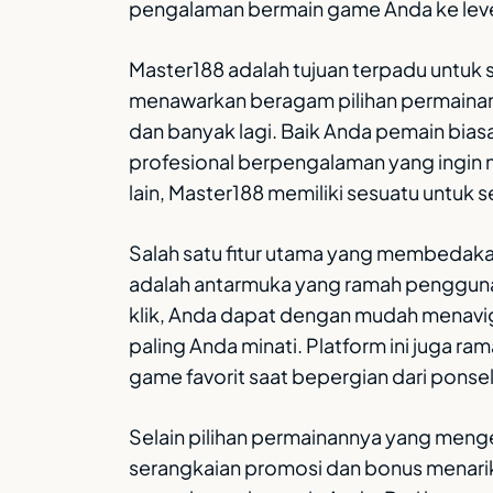
pengalaman bermain game Anda ke leve
Master188 adalah tujuan terpadu untuk
menawarkan beragam pilihan permainan t
dan banyak lagi. Baik Anda pemain bias
profesional berpengalaman yang ingin
lain, Master188 memiliki sesuatu untuk 
Salah satu fitur utama yang membedakan
adalah antarmuka yang ramah pengguna 
klik, Anda dapat dengan mudah menavi
paling Anda minati. Platform ini juga 
game favorit saat bepergian dari ponsel
Selain pilihan permainannya yang men
serangkaian promosi dan bonus menar