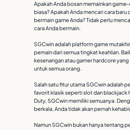
Apakah Anda bosan memainkan game-gam
biasa? Apakah Anda mencari cara baru
bermain game Anda? Tidak perlu mencari
cara Anda bermain.
SGCwin adalah platform game mutakhi
pemain dari semua tingkat keahlian. Ba
kesenangan atau gamer hardcore yang 
untuk semua orang.
Salah satu fitur utama SGCwin adalah p
favorit klasik seperti slot dan blackjack
Duty, SGCwin memiliki semuanya. Deng
berkala, Anda tidak akan pernah kehabi
Namun SGCwin bukan hanya tentang per