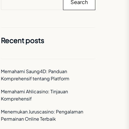
Search
Recent posts
Memahami Saung4D: Panduan
Komprehensif tentang Platform
Memahami Ahlicasino: Tinjauan
Komprehensif
Menemukan Juruscasino: Pengalaman
Permainan Online Terbaik