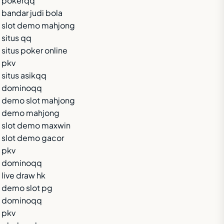
pokerqq
bandar judi bola
slot demo mahjong
situs qq
situs poker online
pkv
situs asikqq
dominoqq
demo slot mahjong
demo mahjong
slot demo maxwin
slot demo gacor
pkv
dominoqq
live draw hk
demo slot pg
dominoqq
pkv