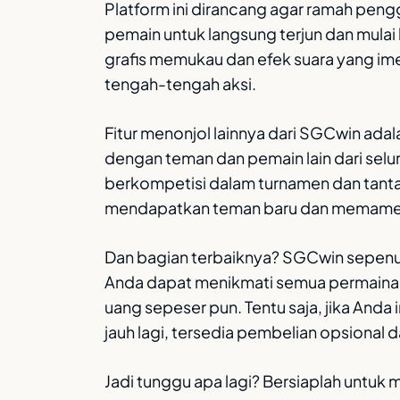
Platform ini dirancang agar ramah peng
pemain untuk langsung terjun dan mula
grafis memukau dan efek suara yang ime
tengah-tengah aksi.
Fitur menonjol lainnya dari SGCwin ada
dengan teman dan pemain lain dari selu
berkompetisi dalam turnamen dan tanta
mendapatkan teman baru dan memamer
Dan bagian terbaiknya? SGCwin sepenuhn
Anda dapat menikmati semua permainan 
uang sepeser pun. Tentu saja, jika And
jauh lagi, tersedia pembelian opsional
Jadi tunggu apa lagi? Bersiaplah untu