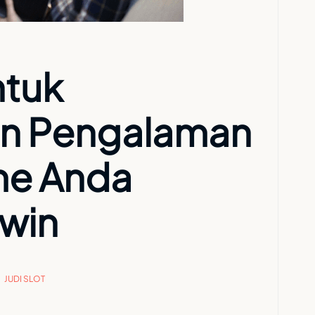
ntuk
n Pengalaman
me Anda
win
JUDI SLOT