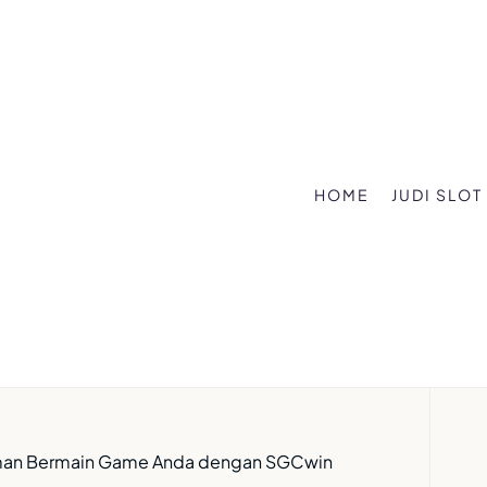
HOME
JUDI SLOT
aman Bermain Game Anda dengan SGCwin