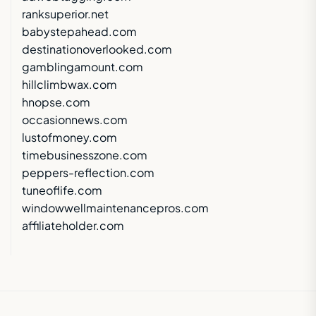
ranksuperior.net
babystepahead.com
destinationoverlooked.com
gamblingamount.com
hillclimbwax.com
hnopse.com
occasionnews.com
lustofmoney.com
timebusinesszone.com
peppers-reflection.com
tuneoflife.com
windowwellmaintenancepros.com
affiliateholder.com