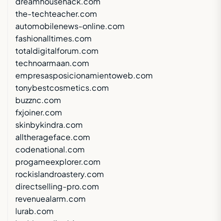
dreamhousehack.com
the-techteacher.com
automobilenews-online.com
fashionalltimes.com
totaldigitalforum.com
technoarmaan.com
empresasposicionamientoweb.com
tonybestcosmetics.com
buzznc.com
fxjoiner.com
skinbykindra.com
alltherageface.com
codenational.com
progameexplorer.com
rockislandroastery.com
directselling-pro.com
revenuealarm.com
lurab.com