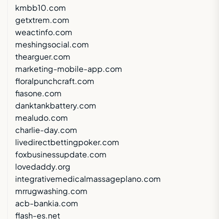
kmbb10.com
getxtrem.com
weactinfo.com
meshingsocial.com
thearguer.com
marketing-mobile-app.com
floralpunchcraft.com
fiasone.com
danktankbattery.com
mealudo.com
charlie-day.com
livedirectbettingpoker.com
foxbusinessupdate.com
lovedaddy.org
integrativemedicalmassageplano.com
mrrugwashing.com
acb-bankia.com
flash-es.net