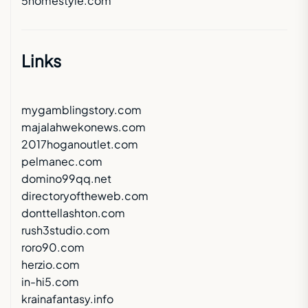
5homestyle.com
Links
mygamblingstory.com
majalahwekonews.com
2017hoganoutlet.com
pelmanec.com
domino99qq.net
directoryoftheweb.com
donttellashton.com
rush3studio.com
roro90.com
herzio.com
in-hi5.com
krainafantasy.info