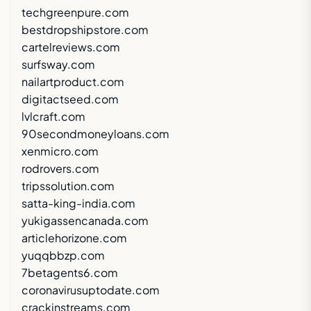
techgreenpure.com
bestdropshipstore.com
cartelreviews.com
surfsway.com
nailartproduct.com
digitactseed.com
lvlcraft.com
90secondmoneyloans.com
xenmicro.com
rodrovers.com
tripssolution.com
satta-king-india.com
yukigassencanada.com
articlehorizone.com
yuqqbbzp.com
7betagents6.com
coronavirusuptodate.com
crackinstreams.com