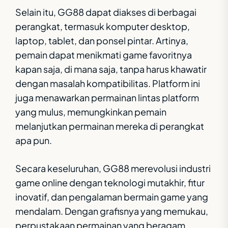
Selain itu, GG88 dapat diakses di berbagai
perangkat, termasuk komputer desktop,
laptop, tablet, dan ponsel pintar. Artinya,
pemain dapat menikmati game favoritnya
kapan saja, di mana saja, tanpa harus khawatir
dengan masalah kompatibilitas. Platform ini
juga menawarkan permainan lintas platform
yang mulus, memungkinkan pemain
melanjutkan permainan mereka di perangkat
apa pun.
Secara keseluruhan, GG88 merevolusi industri
game online dengan teknologi mutakhir, fitur
inovatif, dan pengalaman bermain game yang
mendalam. Dengan grafisnya yang memukau,
perpustakaan permainan yang beragam,