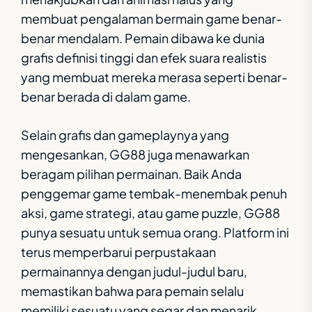
membuat pengalaman bermain game benar-
benar mendalam. Pemain dibawa ke dunia
grafis definisi tinggi dan efek suara realistis
yang membuat mereka merasa seperti benar-
benar berada di dalam game.
Selain grafis dan gameplaynya yang
mengesankan, GG88 juga menawarkan
beragam pilihan permainan. Baik Anda
penggemar game tembak-menembak penuh
aksi, game strategi, atau game puzzle, GG88
punya sesuatu untuk semua orang. Platform ini
terus memperbarui perpustakaan
permainannya dengan judul-judul baru,
memastikan bahwa para pemain selalu
memiliki sesuatu yang segar dan menarik