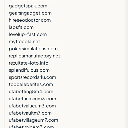
gadgetspak.com
gearsngadget.com
hireseodoctor.com
lapsfit.com
levelup-fast.com
mytreepla.net
pokersimulations.com
replicamanufactory.net
rezultate-loto.info
splendifulous.com
sportsrecords4u.com
topceleberites.com
ufabetting8m4.com
ufabetunionum3.com
ufabetvalueum3.com
ufabetvaultm7.com
ufabetvillageum7.com
ufabetvoicem3.com