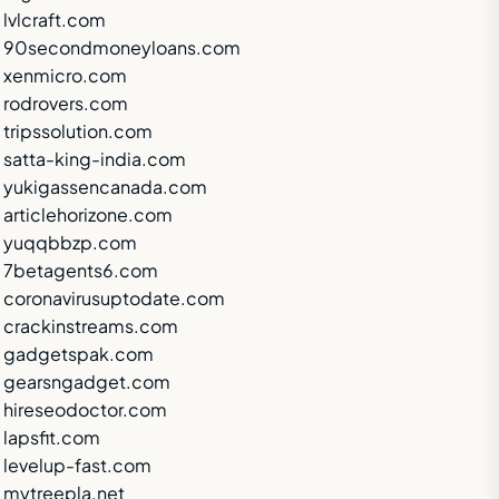
lvlcraft.com
90secondmoneyloans.com
xenmicro.com
rodrovers.com
tripssolution.com
satta-king-india.com
yukigassencanada.com
articlehorizone.com
yuqqbbzp.com
7betagents6.com
coronavirusuptodate.com
crackinstreams.com
gadgetspak.com
gearsngadget.com
hireseodoctor.com
lapsfit.com
levelup-fast.com
mytreepla.net