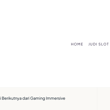
HOME
JUDI SLOT
i Berikutnya dari Gaming Immersive