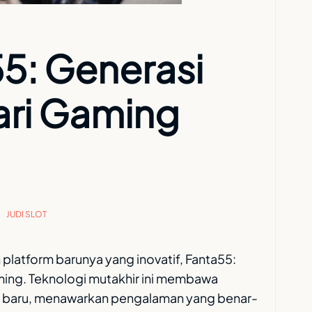
55: Generasi
ari Gaming
JUDI SLOT
latform barunya yang inovatif, Fanta55:
ming. Teknologi mutakhir ini membawa
r baru, menawarkan pengalaman yang benar-