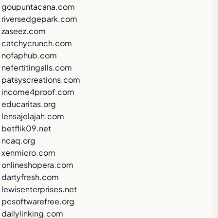
goupuntacana.com
riversedgepark.com
zaseez.com
catchycrunch.com
nofaphub.com
nefertitingalls.com
patsyscreations.com
income4proof.com
educaritas.org
lensajelajah.com
betflik09.net
ncaq.org
xenmicro.com
onlineshopera.com
dartyfresh.com
lewisenterprises.net
pcsoftwarefree.org
dailylinking.com