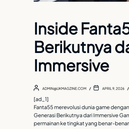
Inside Fanta
Berikutnya d
Immersive
ADMIN@UKMAGZINE.COM
APRIL 9, 2026
[ad_1]
Fanta55 merevolusi dunia game dengan p
Generasi Berikutnya dari Immersive Ga
permainan ke tingkat yang benar-bena