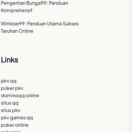
Pengertian Bunga99: Panduan
Komprehensif
Winlose99: Panduan Utama Sukses
Taruhan Online
Links
pkv qq
poker pkv
dominoqq online
situs qq
situs pkv
pkv games qq
poker online