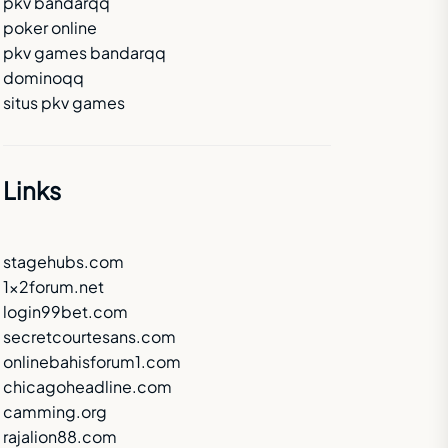
pkv bandarqq
poker online
pkv games bandarqq
dominoqq
situs pkv games
Links
stagehubs.com
1x2forum.net
login99bet.com
secretcourtesans.com
onlinebahisforum1.com
chicagoheadline.com
camming.org
rajalion88.com