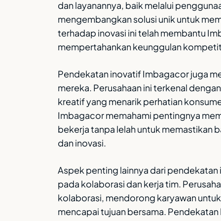
dan layanannya, baik melalui pengguna
mengembangkan solusi unik untuk mem
terhadap inovasi ini telah membantu I
mempertahankan keunggulan kompetitif
Pendekatan inovatif Imbagacor juga me
mereka. Perusahaan ini terkenal denga
kreatif yang menarik perhatian konsu
Imbagacor memahami pentingnya memb
bekerja tanpa lelah untuk memastikan 
dan inovasi.
Aspek penting lainnya dari pendekatan
pada kolaborasi dan kerja tim. Perusa
kolaborasi, mendorong karyawan untuk 
mencapai tujuan bersama. Pendekatan ko