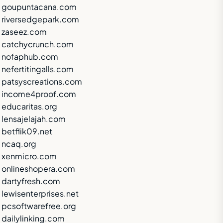
goupuntacana.com
riversedgepark.com
zaseez.com
catchycrunch.com
nofaphub.com
nefertitingalls.com
patsyscreations.com
income4proof.com
educaritas.org
lensajelajah.com
betflik09.net
ncaq.org
xenmicro.com
onlineshopera.com
dartyfresh.com
lewisenterprises.net
pcsoftwarefree.org
dailylinking.com