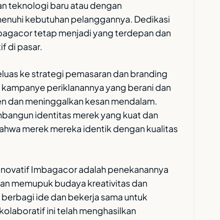
an teknologi baru atau dengan
enuhi kebutuhan pelanggannya. Dedikasi
mbagacor tetap menjadi yang terdepan dan
 di pasar.
luas ke strategi pemasaran dan branding
n kampanye periklanannya yang berani dan
men dan meninggalkan kesan mendalam.
angun identitas merek yang kuat dan
bahwa merek mereka identik dengan kualitas
 inovatif Imbagacor adalah penekanannya
haan memupuk budaya kreativitas dan
berbagi ide dan bekerja sama untuk
laboratif ini telah menghasilkan