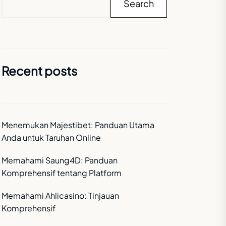
Search
Recent posts
Menemukan Majestibet: Panduan Utama
Anda untuk Taruhan Online
Memahami Saung4D: Panduan
Komprehensif tentang Platform
Memahami Ahlicasino: Tinjauan
Komprehensif