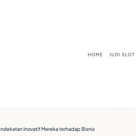
HOME
JUDI SLOT
ndekatan Inovatif Mereka terhadap Bisnis