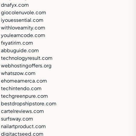
dnafyx.com
giocolenuvole.com
iyouessential.com
withloveamity.com
youlearncode.com
fxyatirim.com
abbuguide.com
technologyresult.com
webhostingoffers.org
whatszow.com
ehomeamerca.com
techintendo.com
techgreenpure.com
bestdropshipstore.com
cartelreviews.com
surfsway.com
nailartproduct.com
digitactseed.com