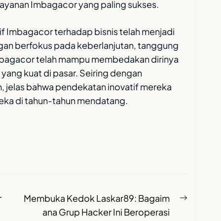
yanan Imbagacor yang paling sukses.
f Imbagacor terhadap bisnis telah menjadi
gan berfokus pada keberlanjutan, tanggung
, Imbagacor telah mampu membedakan dirinya
yang kuat di pasar. Seiring dengan
 jelas bahwa pendekatan inovatif mereka
eka di tahun-tahun mendatang.
Next
r
Membuka Kedok Laskar89: Bagaim
post:
ana Grup Hacker Ini Beroperasi