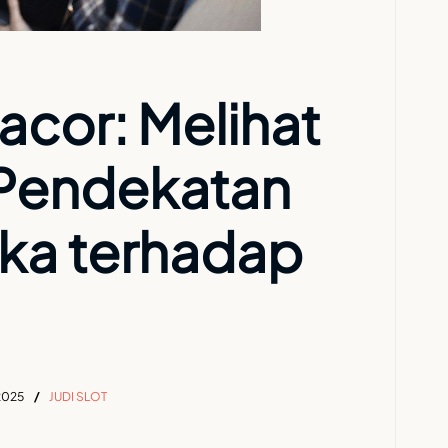
acor: Melihat
 Pendekatan
eka terhadap
2025
JUDI SLOT