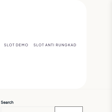
SLOT DEMO
SLOT ANTI RUNGKAD
Search