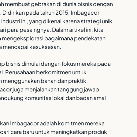
ah membuat gebrakan di dunia bisnis dengan
. Didirikan pada tahun 2015, Imbagacor
ustri ini, yang dikenal karena strategi unik
para pesaingnya. Dalam artikel ini, kita
an mengeksplorasi bagaimana pendekatan
a mencapai kesuksesan.
p bisnis dimulai dengan fokus mereka pada
al. Perusahaan berkomitmen untuk
 menggunakan bahan dan praktik
gacor juga menjalankan tanggung jawab
mendukung komunitas lokal dan badan amal
akan Imbagacor adalah komitmen mereka
ncari cara baru untuk meningkatkan produk