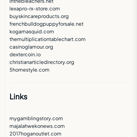
inthebleachers.net
lexapro-rx-store.com
buyskincareproducts.org
frenchbulldogpuppyforsale.net
kogamasquid.com
themultiplicationtablechart.com
casinoglamour.org
dextercoin.io
christianarticledirectory.org
5homestyle.com
Links
mygamblingstory.com
majalahwekonews.com
2017hoganoutlet.com