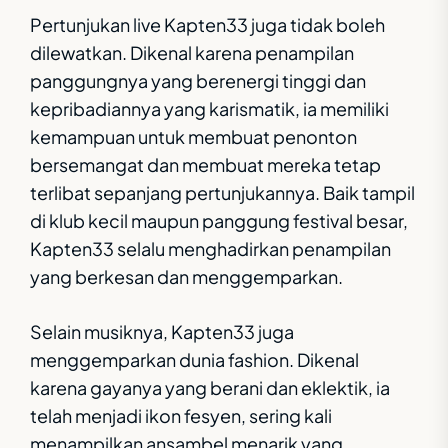
Pertunjukan live Kapten33 juga tidak boleh
dilewatkan. Dikenal karena penampilan
panggungnya yang berenergi tinggi dan
kepribadiannya yang karismatik, ia memiliki
kemampuan untuk membuat penonton
bersemangat dan membuat mereka tetap
terlibat sepanjang pertunjukannya. Baik tampil
di klub kecil maupun panggung festival besar,
Kapten33 selalu menghadirkan penampilan
yang berkesan dan menggemparkan.
Selain musiknya, Kapten33 juga
menggemparkan dunia fashion. Dikenal
karena gayanya yang berani dan eklektik, ia
telah menjadi ikon fesyen, sering kali
menampilkan ansambel menarik yang