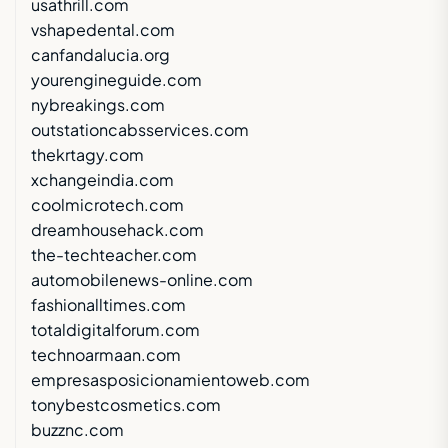
usathrill.com
vshapedental.com
canfandalucia.org
yourengineguide.com
nybreakings.com
outstationcabsservices.com
thekrtagy.com
xchangeindia.com
coolmicrotech.com
dreamhousehack.com
the-techteacher.com
automobilenews-online.com
fashionalltimes.com
totaldigitalforum.com
technoarmaan.com
empresasposicionamientoweb.com
tonybestcosmetics.com
buzznc.com