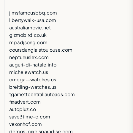
jimsfamousbbq.com
libertywalk-usa.com
australiamovie.net
gizmobird.co.uk
mp3djsong.com
coursdanglaistoulouse.com
neptunuslex.com
auguri-di-natale.info
michelewatch.us
omega--watches.us
breitling-watches.us
tgarnettcentrallautoads.com
fixadvert.com
autopluz.co
save3time-c.com
vexonhcf.com
demos-pixelsparadise.com