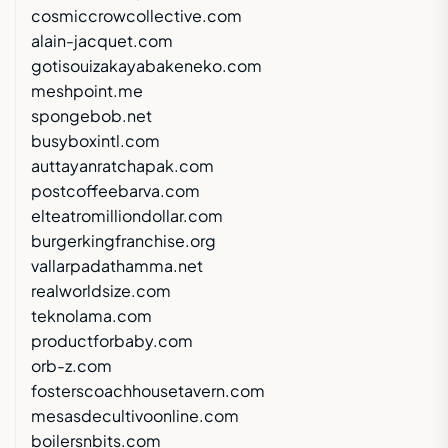
cosmiccrowcollective.com
alain-jacquet.com
gotisouizakayabakeneko.com
meshpoint.me
spongebob.net
busyboxintl.com
auttayanratchapak.com
postcoffeebarva.com
elteatromilliondollar.com
burgerkingfranchise.org
vallarpadathamma.net
realworldsize.com
teknolama.com
productforbaby.com
orb-z.com
fosterscoachhousetavern.com
mesasdecultivoonline.com
boilersnbits.com