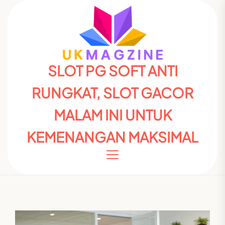
Skip
to
the
content
Slot
SLOT PG SOFT ANTI
PG
RUNGKAT, SLOT GACOR
Soft
Anti
MALAM INI UNTUK
Rungkat,
KEMENANGAN MAKSIMAL
Slot
Gacor
Malam
Ini
untuk
Kemenangan
Maksimal