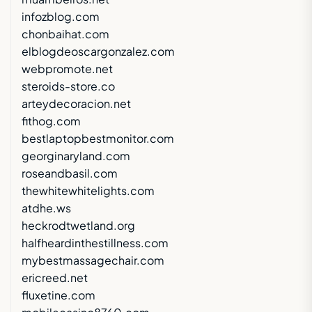
infozblog.com
chonbaihat.com
elblogdeoscargonzalez.com
webpromote.net
steroids-store.co
arteydecoracion.net
fithog.com
bestlaptopbestmonitor.com
georginaryland.com
roseandbasil.com
thewhitewhitelights.com
atdhe.ws
heckrodtwetland.org
halfheardinthestillness.com
mybestmassagechair.com
ericreed.net
fluxetine.com