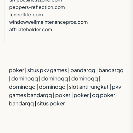
peppers-reflection.com
tuneoflife.com
windowwellmaintenancepros.com
affiliateholder.com
poker
|
situs pkv games
|
bandarqq
|
bandarqq
|
dominoqq
|
dominoqq
|
dominoqq
|
dominoqq
|
dominoqq
|
slot anti rungkat
|
pkv
games bandarqq
|
poker
|
poker
|
qq poker
|
bandarqq
|
situs poker