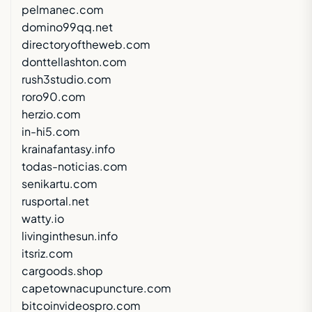
pelmanec.com
domino99qq.net
directoryoftheweb.com
donttellashton.com
rush3studio.com
roro90.com
herzio.com
in-hi5.com
krainafantasy.info
todas-noticias.com
senikartu.com
rusportal.net
watty.io
livinginthesun.info
itsriz.com
cargoods.shop
capetownacupuncture.com
bitcoinvideospro.com