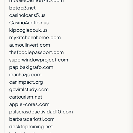
mobilecasino8760.com
betqq3.net
casinoloans5.us
CasinoAuction.us
kipooglecouk.us
mykitchennhome.com
aumoulinvert.com
thefoodiepassport.com
superwindowproject.com
papibakigrafo.com
icanhazjs.com
canimpact.org
goviralstudy.com
cartourism.net
apple-cores.com
pulserasdeactividad10.com
barbaracarlotti.com
desktopmining.net