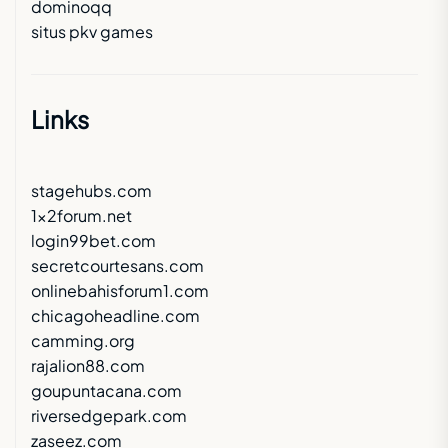
dominoqq
situs pkv games
Links
stagehubs.com
1x2forum.net
login99bet.com
secretcourtesans.com
onlinebahisforum1.com
chicagoheadline.com
camming.org
rajalion88.com
goupuntacana.com
riversedgepark.com
zaseez.com