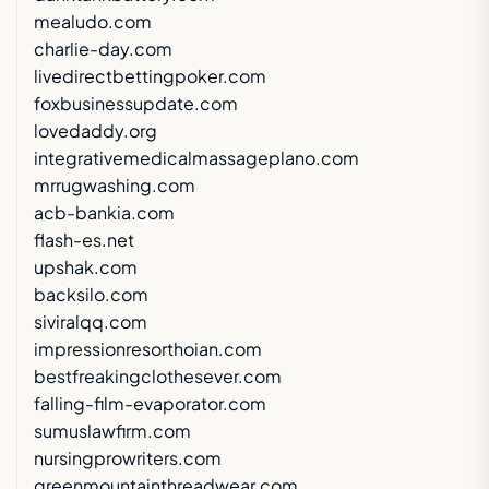
mealudo.com
charlie-day.com
livedirectbettingpoker.com
foxbusinessupdate.com
lovedaddy.org
integrativemedicalmassageplano.com
mrrugwashing.com
acb-bankia.com
flash-es.net
upshak.com
backsilo.com
siviralqq.com
impressionresorthoian.com
bestfreakingclothesever.com
falling-film-evaporator.com
sumuslawfirm.com
nursingprowriters.com
greenmountainthreadwear.com