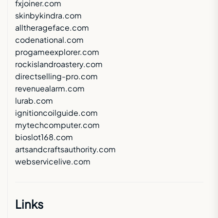
fxjoiner.com
skinbykindra.com
alltherageface.com
codenational.com
progameexplorer.com
rockislandroastery.com
directselling-pro.com
revenuealarm.com
lurab.com
ignitioncoilguide.com
mytechcomputer.com
bioslot168.com
artsandcraftsauthority.com
webservicelive.com
Links