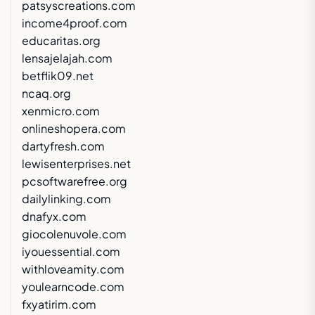
patsyscreations.com
income4proof.com
educaritas.org
lensajelajah.com
betflik09.net
ncaq.org
xenmicro.com
onlineshopera.com
dartyfresh.com
lewisenterprises.net
pcsoftwarefree.org
dailylinking.com
dnafyx.com
giocolenuvole.com
iyouessential.com
withloveamity.com
youlearncode.com
fxyatirim.com