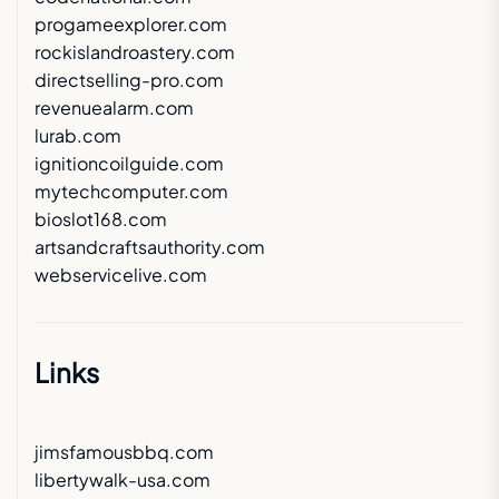
progameexplorer.com
rockislandroastery.com
directselling-pro.com
revenuealarm.com
lurab.com
ignitioncoilguide.com
mytechcomputer.com
bioslot168.com
artsandcraftsauthority.com
webservicelive.com
Links
jimsfamousbbq.com
libertywalk-usa.com