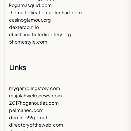
kogamasquid.com
themultiplicationtablechart.com
casinoglamour.org
dextercoin.io
christianarticledirectory.org
5homestyle.com
Links
mygamblingstory.com
majalahwekonews.com
2017hoganoutlet.com
pelmanec.com
domino99qq.net
directoryoftheweb.com