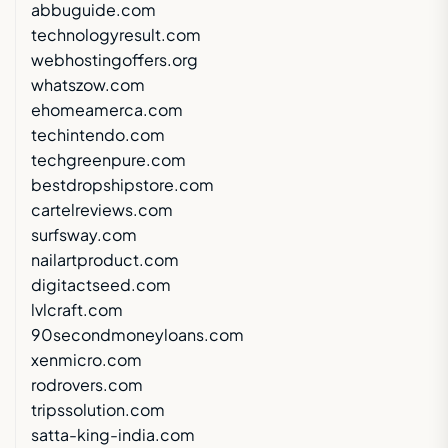
abbuguide.com
technologyresult.com
webhostingoffers.org
whatszow.com
ehomeamerca.com
techintendo.com
techgreenpure.com
bestdropshipstore.com
cartelreviews.com
surfsway.com
nailartproduct.com
digitactseed.com
lvlcraft.com
90secondmoneyloans.com
xenmicro.com
rodrovers.com
tripssolution.com
satta-king-india.com