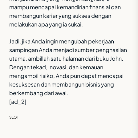
mampu mencapai kemandirian finansial dan
membangun karier yang sukses dengan
melakukan apa yang ia sukai.
Jadi, jika Anda ingin mengubah pekerjaan
sampingan Anda menjadi sumber penghasilan
utama, ambillah satu halaman dari buku John.
Dengan tekad, inovasi, dan kemauan
mengambil risiko, Anda pun dapat mencapai
kesuksesan dan membangun bisnis yang
berkembang dari awal.
[ad_2]
SLOT