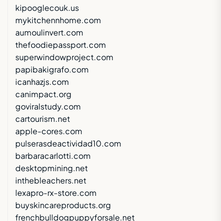
kipooglecouk.us
mykitchennhome.com
aumoulinvert.com
thefoodiepassport.com
superwindowproject.com
papibakigrafo.com
icanhazjs.com
canimpact.org
goviralstudy.com
cartourism.net
apple-cores.com
pulserasdeactividad10.com
barbaracarlotti.com
desktopmining.net
inthebleachers.net
lexapro-rx-store.com
buyskincareproducts.org
frenchbulldogpuppyforsale.net