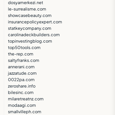
dosyamerkezi.net
le-surrealisme.com
showcasebeauty.com
insurancepolicyexpert.com
statkeycompany.com
carolinadeckbuilders.com
topinvestingblog.com
top50tools.com
the-rep.com
saltyfranks.com
annerani.com
jazzatude.com
0022pa.com
zeroshare.info
bilesinc.com
milaretreatnz.com
modaagi.com
smallvilleph.com