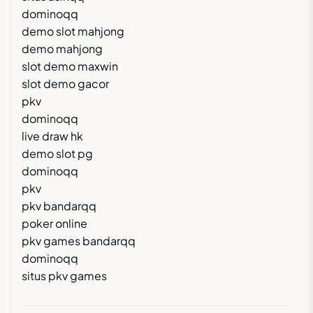
dominoqq
demo slot mahjong
demo mahjong
slot demo maxwin
slot demo gacor
pkv
dominoqq
live draw hk
demo slot pg
dominoqq
pkv
pkv bandarqq
poker online
pkv games bandarqq
dominoqq
situs pkv games