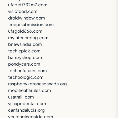
ufabett732m7.com
visiofood.com
droidwindow.com
freeprsubmission.com
ufagold666.com
myinteriorblog.com
bnewsindia.com
techiepick.com
bamzyshop.com
pondycars.com
techonfutures.com
techoologic.com
raspberryketonescanada.org
medihealthrules.com
usathrill.com
vshapedental.com
canfandalucia.org
yourengineguide.com