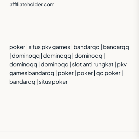
affiliateholder.com
poker
|
situs pkv games
|
bandarqq
|
bandarqq
|
dominoqq
|
dominoqq
|
dominoqq
|
dominoqq
|
dominoqq
|
slot anti rungkat
|
pkv
games bandarqq
|
poker
|
poker
|
qq poker
|
bandarqq
|
situs poker