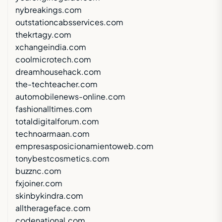
nybreakings.com
outstationcabsservices.com
thekrtagy.com
xchangeindia.com
coolmicrotech.com
dreamhousehack.com
the-techteacher.com
automobilenews-online.com
fashionalltimes.com
totaldigitalforum.com
technoarmaan.com
empresasposicionamientoweb.com
tonybestcosmetics.com
buzznc.com
fxjoiner.com
skinbykindra.com
alltherageface.com
codenational.com