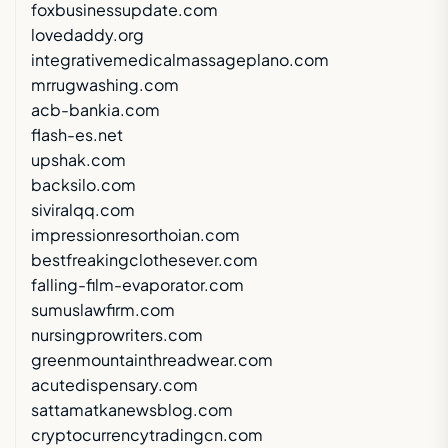
foxbusinessupdate.com
lovedaddy.org
integrativemedicalmassageplano.com
mrrugwashing.com
acb-bankia.com
flash-es.net
upshak.com
backsilo.com
siviralqq.com
impressionresorthoian.com
bestfreakingclothesever.com
falling-film-evaporator.com
sumuslawfirm.com
nursingprowriters.com
greenmountainthreadwear.com
acutedispensary.com
sattamatkanewsblog.com
cryptocurrencytradingcn.com