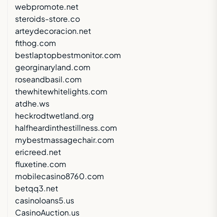
webpromote.net
steroids-store.co
arteydecoracion.net
fithog.com
bestlaptopbestmonitor.com
georginaryland.com
roseandbasil.com
thewhitewhitelights.com
atdhe.ws
heckrodtwetland.org
halfheardinthestillness.com
mybestmassagechair.com
ericreed.net
fluxetine.com
mobilecasino8760.com
betqq3.net
casinoloans5.us
CasinoAuction.us