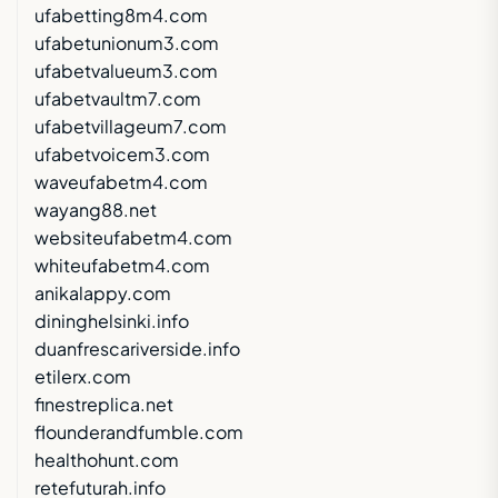
ufabetting8m4.com
ufabetunionum3.com
ufabetvalueum3.com
ufabetvaultm7.com
ufabetvillageum7.com
ufabetvoicem3.com
waveufabetm4.com
wayang88.net
websiteufabetm4.com
whiteufabetm4.com
anikalappy.com
dininghelsinki.info
duanfrescariverside.info
etilerx.com
finestreplica.net
flounderandfumble.com
healthohunt.com
retefuturah.info