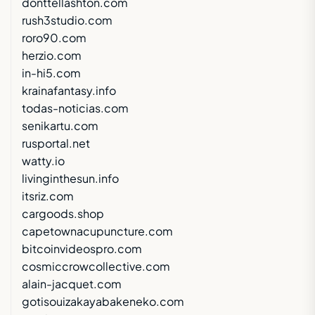
donttellashton.com
rush3studio.com
roro90.com
herzio.com
in-hi5.com
krainafantasy.info
todas-noticias.com
senikartu.com
rusportal.net
watty.io
livinginthesun.info
itsriz.com
cargoods.shop
capetownacupuncture.com
bitcoinvideospro.com
cosmiccrowcollective.com
alain-jacquet.com
gotisouizakayabakeneko.com