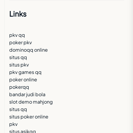
Links
pkv qq
poker pkv
dominoqq online
situs qq
situs pkv
pkv games qq
poker online
pokerqq
bandar judi bola
slot demo mahjong
situs qq
situs poker online
pkv
situs asikqq