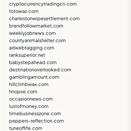
cryptocurrencytradingcn.com
totowaz.com
charlestonwipesettlement.com
brandfollowmarket.com
weeklyjobnews.com
countyanimalshelter.com
adwebtagging.com
ranksuperior.net
babystepahead.com
destinationoverlooked.com
gamblingamount.com
hillclimbwax.com
hnopse.com
occasionnews.com
lustofmoney.com
timebusinesszone.com
peppers-reflection.com
tuneoflife.com