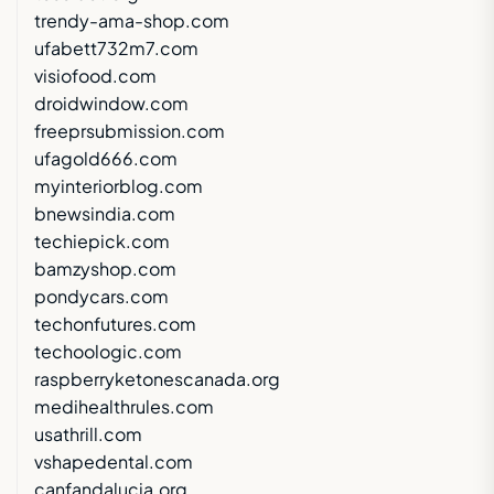
trendy-ama-shop.com
ufabett732m7.com
visiofood.com
droidwindow.com
freeprsubmission.com
ufagold666.com
myinteriorblog.com
bnewsindia.com
techiepick.com
bamzyshop.com
pondycars.com
techonfutures.com
techoologic.com
raspberryketonescanada.org
medihealthrules.com
usathrill.com
vshapedental.com
canfandalucia.org