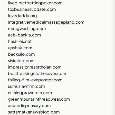
livedirectbettingpoker.com
foxbusinessupdate.com
lovedaddy.org
integrativemedicalmassageplano.com
mrrugwashing.com
acb-bankia.com
flash-es.net
upshak.com
backsilo.com
siviralqq.com
impressionresorthoian.com
bestfreakingclothesever.com
falling-film-evaporator.com
sumuslawfirm.com
nursingprowriters.com
greenmountainthreadwear.com
acutedispensary.com
sattamatkanewsblog.com