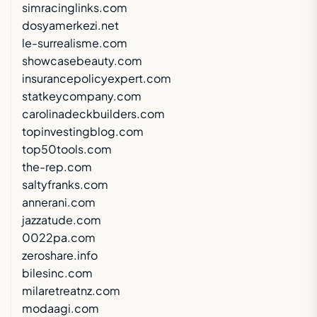
simracinglinks.com
dosyamerkezi.net
le-surrealisme.com
showcasebeauty.com
insurancepolicyexpert.com
statkeycompany.com
carolinadeckbuilders.com
topinvestingblog.com
top50tools.com
the-rep.com
saltyfranks.com
annerani.com
jazzatude.com
0022pa.com
zeroshare.info
bilesinc.com
milaretreatnz.com
modaagi.com