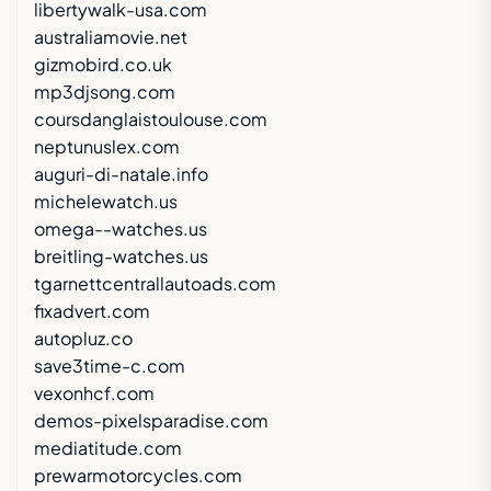
libertywalk-usa.com
australiamovie.net
gizmobird.co.uk
mp3djsong.com
coursdanglaistoulouse.com
neptunuslex.com
auguri-di-natale.info
michelewatch.us
omega--watches.us
breitling-watches.us
tgarnettcentrallautoads.com
fixadvert.com
autopluz.co
save3time-c.com
vexonhcf.com
demos-pixelsparadise.com
mediatitude.com
prewarmotorcycles.com