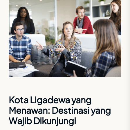
Kota Ligadewa yang
Menawan: Destinasi yang
Wajib Dikunjungi