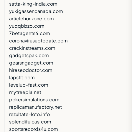
satta-king-india.com
yukigassencanada.com
articlehorizone.com
yuqqbbzp.com
7betagents6.com
coronavirusuptodate.com
crackinstreams.com
gadgetspak.com
gearsngadget.com
hireseodoctor.com
lapsfit.com
levelup-fast.com
mytreepla.net
pokersimulations.com
replicamanufactory.net
rezultate-loto.info
splendifulous.com
sportsrecords4u.com