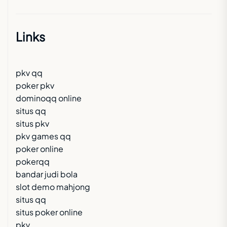
Links
pkv qq
poker pkv
dominoqq online
situs qq
situs pkv
pkv games qq
poker online
pokerqq
bandar judi bola
slot demo mahjong
situs qq
situs poker online
pkv