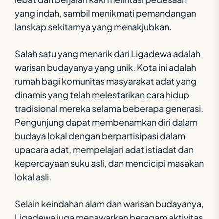
yang indah, sambil menikmati pemandangan
lanskap sekitarnya yang menakjubkan.
Salah satu yang menarik dari Ligadewa adalah
warisan budayanya yang unik. Kota ini adalah
rumah bagi komunitas masyarakat adat yang
dinamis yang telah melestarikan cara hidup
tradisional mereka selama beberapa generasi.
Pengunjung dapat membenamkan diri dalam
budaya lokal dengan berpartisipasi dalam
upacara adat, mempelajari adat istiadat dan
kepercayaan suku asli, dan mencicipi masakan
lokal asli.
Selain keindahan alam dan warisan budayanya,
Ligadewa juga menawarkan beragam aktivitas