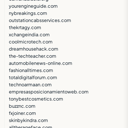
yourengineguide.com
nybreakings.com
outstationcabsservices.com
thekrtagy.com
xchangeindia.com
coolmicrotech.com
dreamhousehack.com
the-techteacher.com
automobilenews-online.com
fashionalltimes.com
totaldigitalforum.com
technoarmaan.com
empresasposicionamientoweb.com
tonybestcosmetics.com
buzznc.com
fxjoiner.com
skinbykindra.com
alltherageface.com