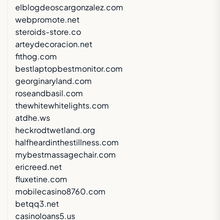
elblogdeoscargonzalez.com
webpromote.net
steroids-store.co
arteydecoracion.net
fithog.com
bestlaptopbestmonitor.com
georginaryland.com
roseandbasil.com
thewhitewhitelights.com
atdhe.ws
heckrodtwetland.org
halfheardinthestillness.com
mybestmassagechair.com
ericreed.net
fluxetine.com
mobilecasino8760.com
betqq3.net
casinoloans5.us