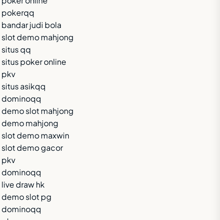
poker online
pokerqq
bandar judi bola
slot demo mahjong
situs qq
situs poker online
pkv
situs asikqq
dominoqq
demo slot mahjong
demo mahjong
slot demo maxwin
slot demo gacor
pkv
dominoqq
live draw hk
demo slot pg
dominoqq