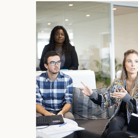
Maksimal