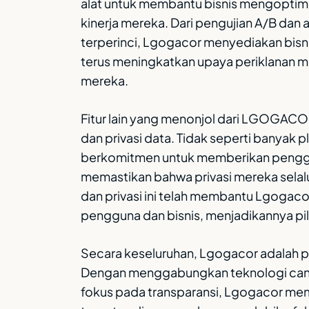
alat untuk membantu bisnis mengoptim
kinerja mereka. Dari pengujian A/B dan
terperinci, Lgogacor menyediakan bisn
terus meningkatkan upaya periklanan m
mereka.
Fitur lain yang menonjol dari LGOGAC
dan privasi data. Tidak seperti banyak 
berkomitmen untuk memberikan penggu
memastikan bahwa privasi mereka selalu
dan privasi ini telah membantu Lgog
pengguna dan bisnis, menjadikannya pilih
Secara keseluruhan, Lgogacor adalah pe
Dengan menggabungkan teknologi cangg
fokus pada transparansi, Lgogacor mem