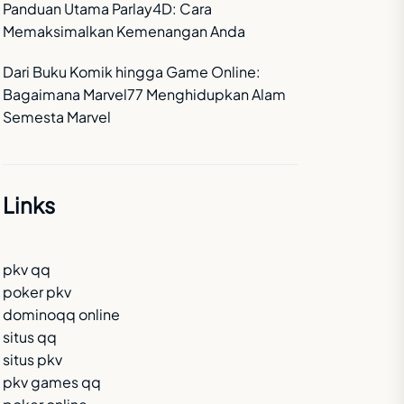
Panduan Utama Parlay4D: Cara
Memaksimalkan Kemenangan Anda
Dari Buku Komik hingga Game Online:
Bagaimana Marvel77 Menghidupkan Alam
Semesta Marvel
Links
pkv qq
poker pkv
dominoqq online
situs qq
situs pkv
pkv games qq