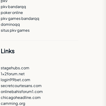
pkv
pkv bandarqq
poker online
pkv games bandarqq
dominoqq
situs pkv games
Links
stagehubs.com
1x2forum.net
login99bet.com
secretcourtesans.com
onlinebahisforum1.com
chicagoheadline.com
camming.org