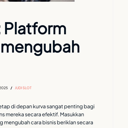
Platform
ng mengubah
 2025
JUDI SLOT
tetap di depan kurva sangat penting bagi
ens mereka secara efektif. Masukkan
 mengubah cara bisnis beriklan secara