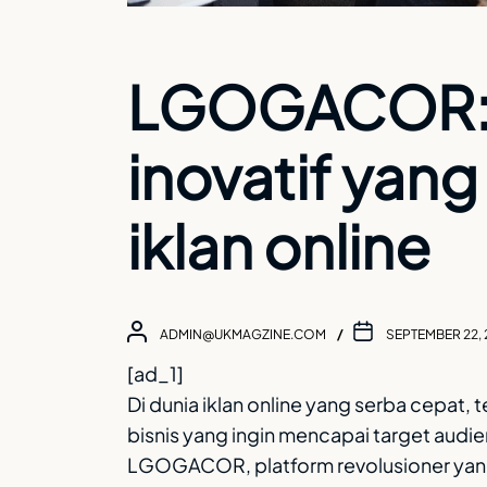
LGOGACOR: 
inovatif ya
iklan online
ADMIN@UKMAGZINE.COM
SEPTEMBER 22,
[ad_1]
Di dunia iklan online yang serba cepat, 
bisnis yang ingin mencapai target audi
LGOGACOR, platform revolusioner yang