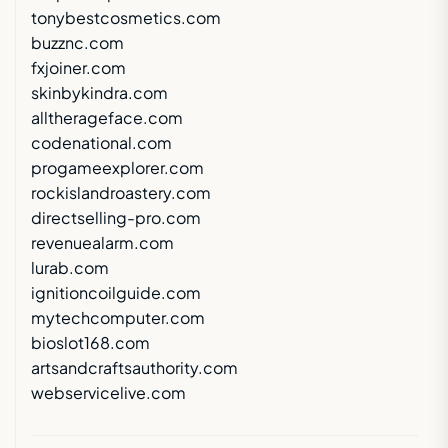
tonybestcosmetics.com
buzznc.com
fxjoiner.com
skinbykindra.com
alltherageface.com
codenational.com
progameexplorer.com
rockislandroastery.com
directselling-pro.com
revenuealarm.com
lurab.com
ignitioncoilguide.com
mytechcomputer.com
bioslot168.com
artsandcraftsauthority.com
webservicelive.com