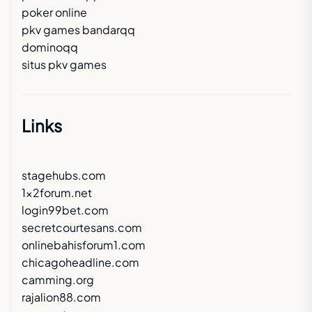
poker online
pkv games bandarqq
dominoqq
situs pkv games
Links
stagehubs.com
1x2forum.net
login99bet.com
secretcourtesans.com
onlinebahisforum1.com
chicagoheadline.com
camming.org
rajalion88.com