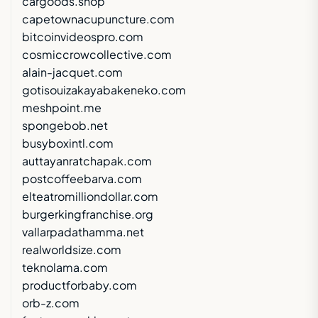
cargoods.shop
capetownacupuncture.com
bitcoinvideospro.com
cosmiccrowcollective.com
alain-jacquet.com
gotisouizakayabakeneko.com
meshpoint.me
spongebob.net
busyboxintl.com
auttayanratchapak.com
postcoffeebarva.com
elteatromilliondollar.com
burgerkingfranchise.org
vallarpadathamma.net
realworldsize.com
teknolama.com
productforbaby.com
orb-z.com