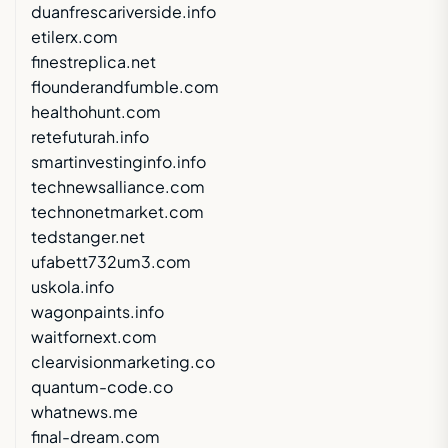
duanfrescariverside.info
etilerx.com
finestreplica.net
flounderandfumble.com
healthohunt.com
retefuturah.info
smartinvestinginfo.info
technewsalliance.com
technonetmarket.com
tedstanger.net
ufabett732um3.com
uskola.info
wagonpaints.info
waitfornext.com
clearvisionmarketing.co
quantum-code.co
whatnews.me
final-dream.com