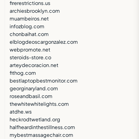
firerestrictions.us
archiesbrooklyn.com
muambeiros.net
infozblog.com
chonbaihat.com
elblogdeoscargonzalez.com
webpromote.net
steroids-store.co
arteydecoracion.net
fithog.com
bestlaptopbestmonitor.com
georginaryland.com
roseandbasil.com
thewhitewhitelights.com
atdhe.ws
heckrodtwetland.org
halfheardinthestillness.com
mybestmassagechair.com