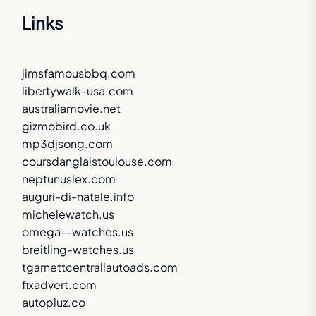
Links
jimsfamousbbq.com
libertywalk-usa.com
australiamovie.net
gizmobird.co.uk
mp3djsong.com
coursdanglaistoulouse.com
neptunuslex.com
auguri-di-natale.info
michelewatch.us
omega--watches.us
breitling-watches.us
tgarnettcentrallautoads.com
fixadvert.com
autopluz.co