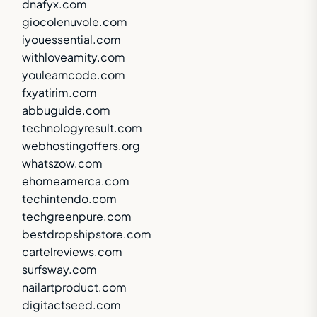
dnafyx.com
giocolenuvole.com
iyouessential.com
withloveamity.com
youlearncode.com
fxyatirim.com
abbuguide.com
technologyresult.com
webhostingoffers.org
whatszow.com
ehomeamerca.com
techintendo.com
techgreenpure.com
bestdropshipstore.com
cartelreviews.com
surfsway.com
nailartproduct.com
digitactseed.com