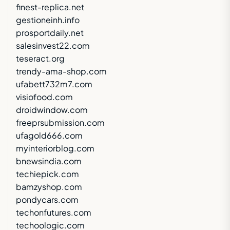
finest-replica.net
gestioneinh.info
prosportdaily.net
salesinvest22.com
teseract.org
trendy-ama-shop.com
ufabett732m7.com
visiofood.com
droidwindow.com
freeprsubmission.com
ufagold666.com
myinteriorblog.com
bnewsindia.com
techiepick.com
bamzyshop.com
pondycars.com
techonfutures.com
techoologic.com