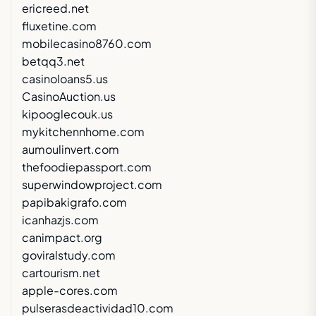
ericreed.net
fluxetine.com
mobilecasino8760.com
betqq3.net
casinoloans5.us
CasinoAuction.us
kipooglecouk.us
mykitchennhome.com
aumoulinvert.com
thefoodiepassport.com
superwindowproject.com
papibakigrafo.com
icanhazjs.com
canimpact.org
goviralstudy.com
cartourism.net
apple-cores.com
pulserasdeactividad10.com