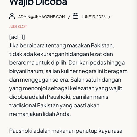
Wajib Dicoba
ADMIN@UKMAGZINE.COM
JUNE 13, 2026
JUDI SLOT
[ad_1]
Jika berbicara tentang masakan Pakistan,
tidak ada kekurangan hidangan lezat dan
beraroma untuk dipilih. Dari kari pedas hingga
biryani harum, sajian kuliner negara ini beragam
dan menggugah selera. Salah satu hidangan
yang menonjol sebagai kelezatan yang wajib
dicoba adalah Paushoki, camilan manis
tradisional Pakistan yang pasti akan
memanjakan lidah Anda.
Paushoki adalah makanan penutup kaya rasa