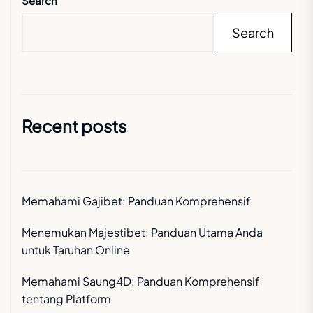
Search
Search
Recent posts
Memahami Gajibet: Panduan Komprehensif
Menemukan Majestibet: Panduan Utama Anda
untuk Taruhan Online
Memahami Saung4D: Panduan Komprehensif
tentang Platform