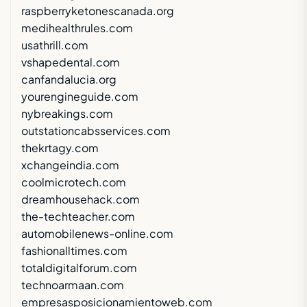
raspberryketonescanada.org
medihealthrules.com
usathrill.com
vshapedental.com
canfandalucia.org
yourengineguide.com
nybreakings.com
outstationcabsservices.com
thekrtagy.com
xchangeindia.com
coolmicrotech.com
dreamhousehack.com
the-techteacher.com
automobilenews-online.com
fashionalltimes.com
totaldigitalforum.com
technoarmaan.com
empresasposicionamientoweb.com