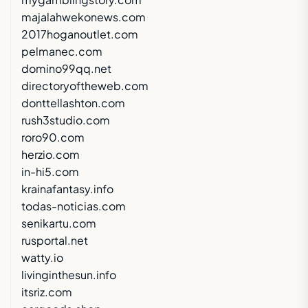
majalahwekonews.com
2017hoganoutlet.com
pelmanec.com
domino99qq.net
directoryoftheweb.com
donttellashton.com
rush3studio.com
roro90.com
herzio.com
in-hi5.com
krainafantasy.info
todas-noticias.com
senikartu.com
rusportal.net
watty.io
livinginthesun.info
itsriz.com