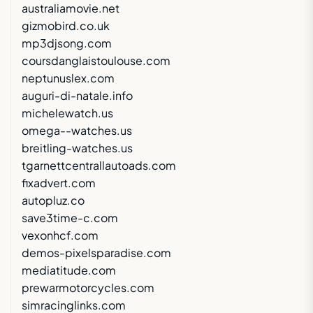
australiamovie.net
gizmobird.co.uk
mp3djsong.com
coursdanglaistoulouse.com
neptunuslex.com
auguri-di-natale.info
michelewatch.us
omega--watches.us
breitling-watches.us
tgarnettcentrallautoads.com
fixadvert.com
autopluz.co
save3time-c.com
vexonhcf.com
demos-pixelsparadise.com
mediatitude.com
prewarmotorcycles.com
simracinglinks.com