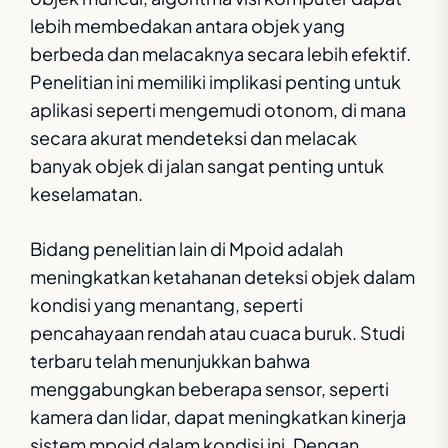
lebih membedakan antara objek yang
berbeda dan melacaknya secara lebih efektif.
Penelitian ini memiliki implikasi penting untuk
aplikasi seperti mengemudi otonom, di mana
secara akurat mendeteksi dan melacak
banyak objek di jalan sangat penting untuk
keselamatan.
Bidang penelitian lain di Mpoid adalah
meningkatkan ketahanan deteksi objek dalam
kondisi yang menantang, seperti
pencahayaan rendah atau cuaca buruk. Studi
terbaru telah menunjukkan bahwa
menggabungkan beberapa sensor, seperti
kamera dan lidar, dapat meningkatkan kinerja
sistem mpoid dalam kondisi ini. Dengan