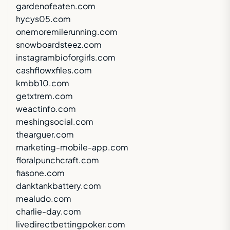
gardenofeaten.com
hycys05.com
onemoremilerunning.com
snowboardsteez.com
instagrambioforgirls.com
cashflowxfiles.com
kmbb10.com
getxtrem.com
weactinfo.com
meshingsocial.com
thearguer.com
marketing-mobile-app.com
floralpunchcraft.com
fiasone.com
danktankbattery.com
mealudo.com
charlie-day.com
livedirectbettingpoker.com