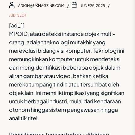
ADMIN@UKMAGZINE.COM
JUNE 25, 2025
JUDI SLOT
[ad_1]
MPOID, atau deteksi instance objek multi-
orang, adalah teknologi mutakhir yang
merevolusi bidang visi komputer. Teknologi ini
memungkinkan komputer untuk mendeteksi
dan mengidentifikasi beberapa objek dalam
aliran gambar atau video, bahkan ketika
mereka tumpang tindih atau tersumbat oleh
objek lain. Ini memiliki implikasi yang signifikan
untuk berbagai industri, mulai dari kendaraan
otonom hingga sistem pengawasan hingga
analitik ritel.
Penelitian dan temuan terbaru di bidang