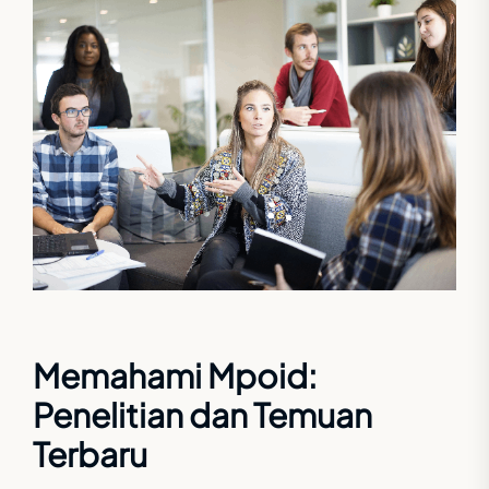
Memahami Mpoid:
Penelitian dan Temuan
Terbaru