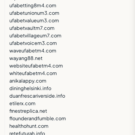
ufabetting8m4.com
ufabetunionum3.com
ufabetvalueum3.com
ufabetvaultm7.com
ufabetvillageum7.com
ufabetvoicem3.com
waveufabetm4.com
wayang88.net
websiteufabetm4.com
whiteufabetm4.com
anikalappy.com
dininghelsinki.info
duanfrescariverside.info
etilerx.com
finestreplica.net
flounderandfumble.com
healthohunt.com
retefuturah.info