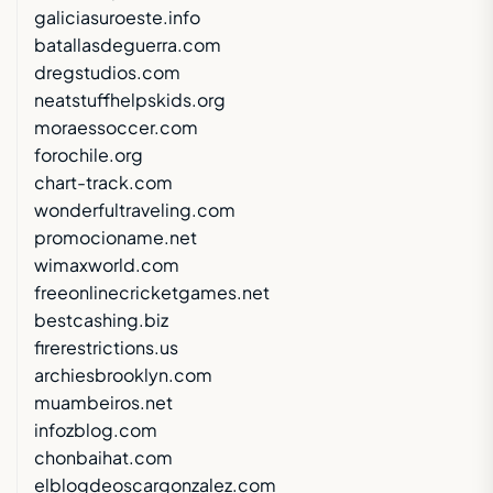
galiciasuroeste.info
batallasdeguerra.com
dregstudios.com
neatstuffhelpskids.org
moraessoccer.com
forochile.org
chart-track.com
wonderfultraveling.com
promocioname.net
wimaxworld.com
freeonlinecricketgames.net
bestcashing.biz
firerestrictions.us
archiesbrooklyn.com
muambeiros.net
infozblog.com
chonbaihat.com
elblogdeoscargonzalez.com