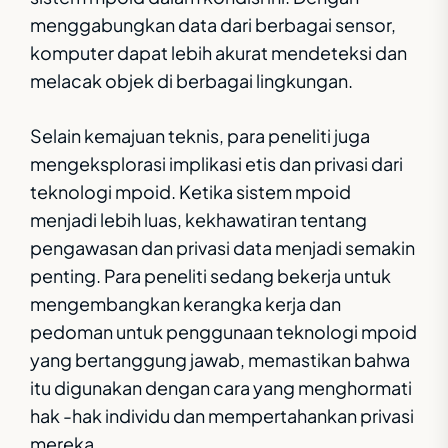
menggabungkan data dari berbagai sensor,
komputer dapat lebih akurat mendeteksi dan
melacak objek di berbagai lingkungan.
Selain kemajuan teknis, para peneliti juga
mengeksplorasi implikasi etis dan privasi dari
teknologi mpoid. Ketika sistem mpoid
menjadi lebih luas, kekhawatiran tentang
pengawasan dan privasi data menjadi semakin
penting. Para peneliti sedang bekerja untuk
mengembangkan kerangka kerja dan
pedoman untuk penggunaan teknologi mpoid
yang bertanggung jawab, memastikan bahwa
itu digunakan dengan cara yang menghormati
hak -hak individu dan mempertahankan privasi
mereka.