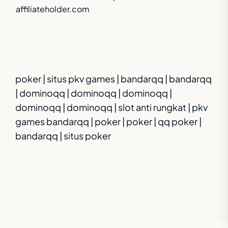
affiliateholder.com
poker
|
situs pkv games
|
bandarqq
|
bandarqq
|
dominoqq
|
dominoqq
|
dominoqq
|
dominoqq
|
dominoqq
|
slot anti rungkat
|
pkv
games bandarqq
|
poker
|
poker
|
qq poker
|
bandarqq
|
situs poker