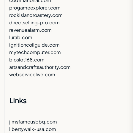
codenational.com
progameexplorer.com
rockislandroastery.com
directselling-pro.com
revenuealarm.com
lurab.com
ignitioncoilguide.com
mytechcomputer.com
bioslot168.com
artsandcraftsauthority.com
webservicelive.com
Links
jimsfamousbbq.com
libertywalk-usa.com