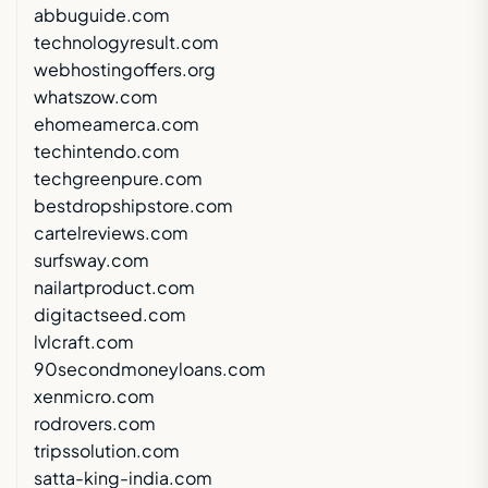
abbuguide.com
technologyresult.com
webhostingoffers.org
whatszow.com
ehomeamerca.com
techintendo.com
techgreenpure.com
bestdropshipstore.com
cartelreviews.com
surfsway.com
nailartproduct.com
digitactseed.com
lvlcraft.com
90secondmoneyloans.com
xenmicro.com
rodrovers.com
tripssolution.com
satta-king-india.com