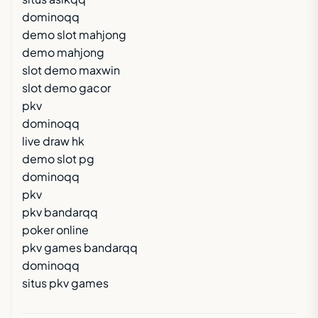
dominoqq
demo slot mahjong
demo mahjong
slot demo maxwin
slot demo gacor
pkv
dominoqq
live draw hk
demo slot pg
dominoqq
pkv
pkv bandarqq
poker online
pkv games bandarqq
dominoqq
situs pkv games