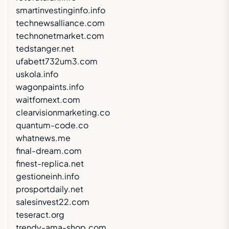
smartinvestinginfo.info
technewsalliance.com
technonetmarket.com
tedstanger.net
ufabett732um3.com
uskola.info
wagonpaints.info
waitfornext.com
clearvisionmarketing.co
quantum-code.co
whatnews.me
final-dream.com
finest-replica.net
gestioneinh.info
prosportdaily.net
salesinvest22.com
teseract.org
trendy-ama-shop.com