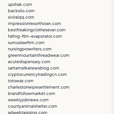
upshak.com
backsilo.com
siviralqq.com
impressionresorthoian.com
bestfreakingclothesever.com
falling-film-evaporator.com
sumuslawfirm.com
nursingprowriters.com
greenmountainthreadwear.com
acutedispensary.com
sattamatkanewsblog.com
cryptocurrencytradingcn.com
totowaz.com
charlestonwipesettlement.com
brandfollowmarket.com
weeklyjobnews.com
countyanimalshelter.com
adwebtagging.com