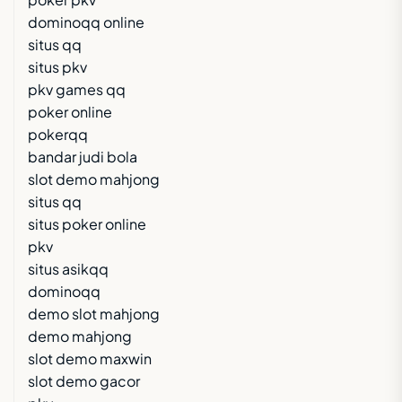
dominoqq online
situs qq
situs pkv
pkv games qq
poker online
pokerqq
bandar judi bola
slot demo mahjong
situs qq
situs poker online
pkv
situs asikqq
dominoqq
demo slot mahjong
demo mahjong
slot demo maxwin
slot demo gacor