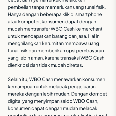
pembelian tanpa memerlukan uang tunai fisik.
Hanya dengan beberapa klik di smartphone
atau komputer, konsumen dapat dengan
mudah mentransfer WBO Cash ke merchant
untuk mendapatkan barang dan jasa. Hal ini
menghilangkan kerumitan membawa uang
tunai fisik dan memberikan opsi pembayaran
yang lebih aman, karena transaksi WBO Cash
dienkripsi dan tidak mudah diretas.
Selain itu, WBO Cash menawarkan konsumen
kemampuan untuk melacak pengeluaran
mereka dengan lebih mudah. Dengan dompet
digital yang menyimpan saldo WBO Cash,
konsumen dapat dengan mudah melacak
pembelian dan anggaran mereka. Hal ini dapat