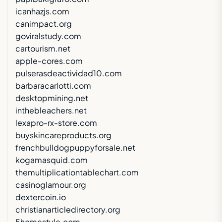
icanhazjs.com
canimpact.org
goviralstudy.com
cartourism.net
apple-cores.com
pulserasdeactividad10.com
barbaracarlotti.com
desktopmining.net
inthebleachers.net
lexapro-rx-store.com
buyskincareproducts.org
frenchbulldogpuppyforsale.net
kogamasquid.com
themultiplicationtablechart.com
casinoglamour.org
dextercoin.io
christianarticledirectory.org
5homestyle.com