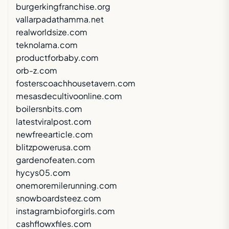
burgerkingfranchise.org
vallarpadathamma.net
realworldsize.com
teknolama.com
productforbaby.com
orb-z.com
fosterscoachhousetavern.com
mesasdecultivoonline.com
boilersnbits.com
latestviralpost.com
newfreearticle.com
blitzpowerusa.com
gardenofeaten.com
hycys05.com
onemoremilerunning.com
snowboardsteez.com
instagrambioforgirls.com
cashflowxfiles.com