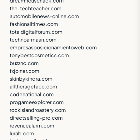
dreamhousehack.com
the-techteacher.com
automobilenews-online.com
fashionalltimes.com
totaldigitalforum.com
technoarmaan.com
empresasposicionamientoweb.com
tonybestcosmetics.com
buzznc.com
fxjoiner.com
skinbykindra.com
alltherageface.com
codenational.com
progameexplorer.com
rockislandroastery.com
directselling-pro.com
revenuealarm.com
lurab.com