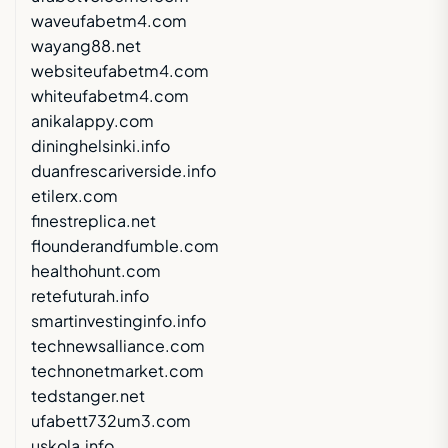
waveufabetm4.com
wayang88.net
websiteufabetm4.com
whiteufabetm4.com
anikalappy.com
dininghelsinki.info
duanfrescariverside.info
etilerx.com
finestreplica.net
flounderandfumble.com
healthohunt.com
retefuturah.info
smartinvestinginfo.info
technewsalliance.com
technonetmarket.com
tedstanger.net
ufabett732um3.com
uskola.info