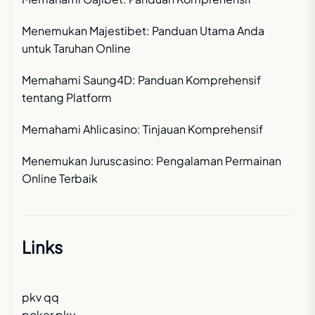
Menemukan Majestibet: Panduan Utama Anda
untuk Taruhan Online
Memahami Saung4D: Panduan Komprehensif
tentang Platform
Memahami Ahlicasino: Tinjauan Komprehensif
Menemukan Juruscasino: Pengalaman Permainan
Online Terbaik
Links
pkv qq
poker pkv