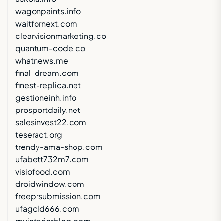
wagonpaints.info
waitfornext.com
clearvisionmarketing.co
quantum-code.co
whatnews.me
final-dream.com
finest-replica.net
gestioneinh.info
prosportdaily.net
salesinvest22.com
teseract.org
trendy-ama-shop.com
ufabett732m7.com
visiofood.com
droidwindow.com
freeprsubmission.com
ufagold666.com
myinteriorblog.com