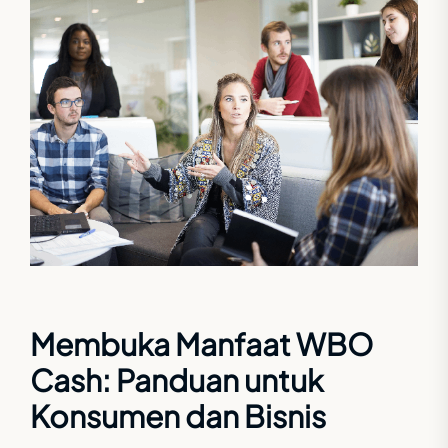
Membuka Manfaat WBO
Cash: Panduan untuk
Konsumen dan Bisnis