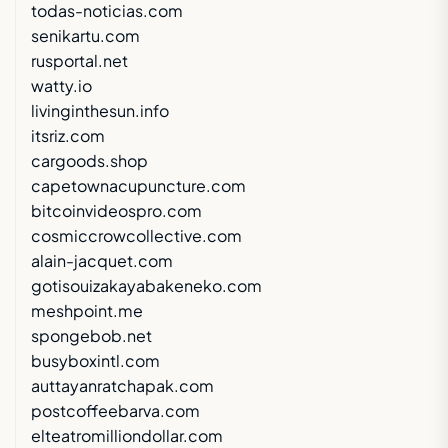
todas-noticias.com
senikartu.com
rusportal.net
watty.io
livinginthesun.info
itsriz.com
cargoods.shop
capetownacupuncture.com
bitcoinvideospro.com
cosmiccrowcollective.com
alain-jacquet.com
gotisouizakayabakeneko.com
meshpoint.me
spongebob.net
busyboxintl.com
auttayanratchapak.com
postcoffeebarva.com
elteatromilliondollar.com