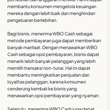
membantu konsumen mengelola keuangan
mereka dengan lebih baik dan menghindari
pengeluaran berlebihan.
Bagi bisnis, menerima WBO Cash sebagai
metode pembayaran juga dapat memberikan
banyak manfaat. Dengan menawarkan WBO
Cash sebagai opsi pembayaran, bisnis dapat
menarik lebih banyak pelanggan yang lebih
memilih transaksi non-tunai. Hal ini dapat
membantu meningkatkan penjualan dan
loyalitas pelanggan, karena konsumen
cenderung kembali ke bisnis yang
menawarkan opsi pembayaran yang nyaman.
Selain itu, menerima WBO Cash juga dapat