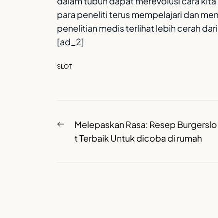
dalam tubuh dapat merevolusi cara kit
para peneliti terus mempelajari dan m
penelitian medis terlihat lebih cerah da
[ad_2]
SLOT
Post
Previous
Melepaskan Rasa: Resep Burgerslo
post:
navigation
t Terbaik Untuk dicoba di rumah