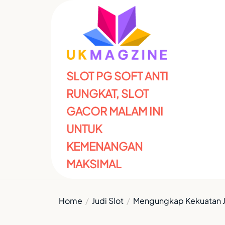
Skip
to
the
content
Slot
SLOT PG SOFT ANTI
PG
RUNGKAT, SLOT
Soft
GACOR MALAM INI
Anti
UNTUK
Rungkat,
Slot
KEMENANGAN
Gacor
MAKSIMAL
Malam
Ini
untuk
Home
Judi Slot
Mengungkap Kekuatan JP
Kemenangan