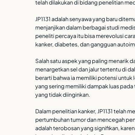
telah dilakukan di bidang penelitian med
JP1131 adalah senyawa yang baru ditem
menjanjikan dalam berbagai studi medis
peneliti percaya itu bisa merevolusi ca
kanker, diabetes, dan gangguan autoim
Salah satu aspek yang paling menarik 
menargetkan sel dan jalur tertentu di d
berarti bahwa ia memiliki potensi untuk 
yang sering memiliki dampak luas pad
yang tidak diinginkan.
Dalam penelitian kanker, JP1131 telah 
pertumbuhan tumor dan mencegah penyeb
adalah terobosan yang signifikan, kare