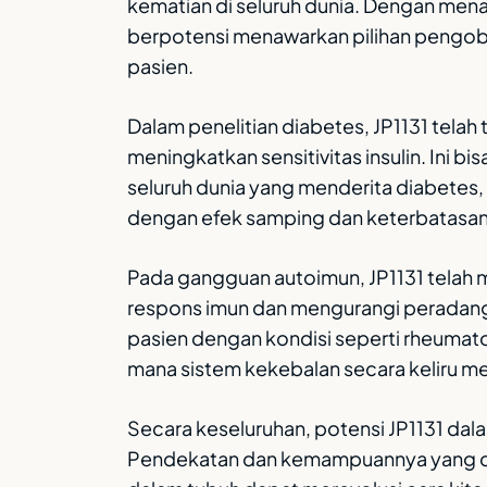
kematian di seluruh dunia. Dengan mena
berpotensi menawarkan pilihan pengobat
pasien.
Dalam penelitian diabetes, JP1131 telah
meningkatkan sensitivitas insulin. Ini b
seluruh dunia yang menderita diabetes, 
dengan efek samping dan keterbatasan 
Pada gangguan autoimun, JP1131 tela
respons imun dan mengurangi peradang
pasien dengan kondisi seperti rheumatoid 
mana sistem kekebalan secara keliru me
Secara keseluruhan, potensi JP1131 dala
Pendekatan dan kemampuannya yang dit