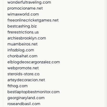
wonderfultraveling.com
promocioname.net
wimaxworld.com
freeonlinecricketgames.net
bestcashing.biz
firerestrictions.us
archiesbrooklyn.com
muambeiros.net
infozblog.com
chonbaihat.com
elblogdeoscargonzalez.com
webpromote.net
steroids-store.co
arteydecoracion.net
fithog.com
bestlaptopbestmonitor.com
georginaryland.com
roseandbasil.com