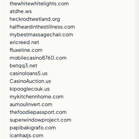
thewhitewhitelights.com
atdhe.ws
heckrodtwetland.org
halfheardinthestillness.com
mybestmassagechair.com
ericreed.net
fluxetine.com
mobilecasino8760.com
betqq3.net
casinoloans5.us
CasinoAuction.us
kipooglecouk.us
mykitchennhome.com
aumoulinvert.com
thefoodiepassport.com
superwindowproject.com
papibakigrafo.com
icanhazjs.com