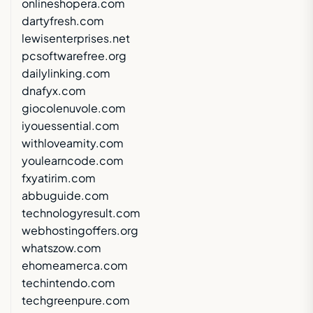
onlineshopera.com
dartyfresh.com
lewisenterprises.net
pcsoftwarefree.org
dailylinking.com
dnafyx.com
giocolenuvole.com
iyouessential.com
withloveamity.com
youlearncode.com
fxyatirim.com
abbuguide.com
technologyresult.com
webhostingoffers.org
whatszow.com
ehomeamerca.com
techintendo.com
techgreenpure.com