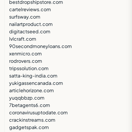
bestdropshipstore.com
cartelreviews.com
surfsway.com
nailartproduct.com
digitactseed.com
lvlcraft.com
90secondmoneyloans.com
xenmicro.com
rodrovers.com
tripssolution.com
satta-king-india.com
yukigassencanada.com
articlehorizone.com
yuqqbbzp.com
7betagents6.com
coronavirusuptodate.com
crackinstreams.com
gadgetspak.com