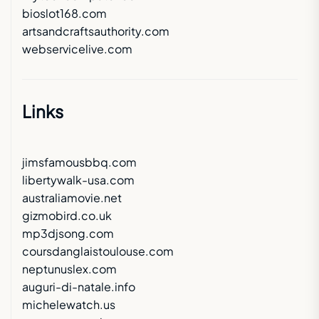
bioslot168.com
artsandcraftsauthority.com
webservicelive.com
Links
jimsfamousbbq.com
libertywalk-usa.com
australiamovie.net
gizmobird.co.uk
mp3djsong.com
coursdanglaistoulouse.com
neptunuslex.com
auguri-di-natale.info
michelewatch.us