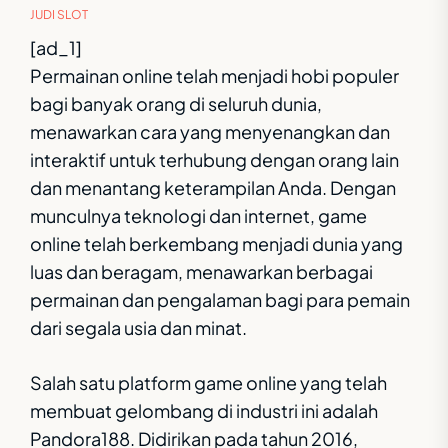
JUDI SLOT
[ad_1]
Permainan online telah menjadi hobi populer
bagi banyak orang di seluruh dunia,
menawarkan cara yang menyenangkan dan
interaktif untuk terhubung dengan orang lain
dan menantang keterampilan Anda. Dengan
munculnya teknologi dan internet, game
online telah berkembang menjadi dunia yang
luas dan beragam, menawarkan berbagai
permainan dan pengalaman bagi para pemain
dari segala usia dan minat.
Salah satu platform game online yang telah
membuat gelombang di industri ini adalah
Pandora188. Didirikan pada tahun 2016,