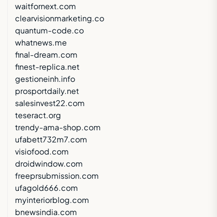
waitfornext.com
clearvisionmarketing.co
quantum-code.co
whatnews.me
final-dream.com
finest-replica.net
gestioneinh.info
prosportdaily.net
salesinvest22.com
teseract.org
trendy-ama-shop.com
ufabett732m7.com
visiofood.com
droidwindow.com
freeprsubmission.com
ufagold666.com
myinteriorblog.com
bnewsindia.com