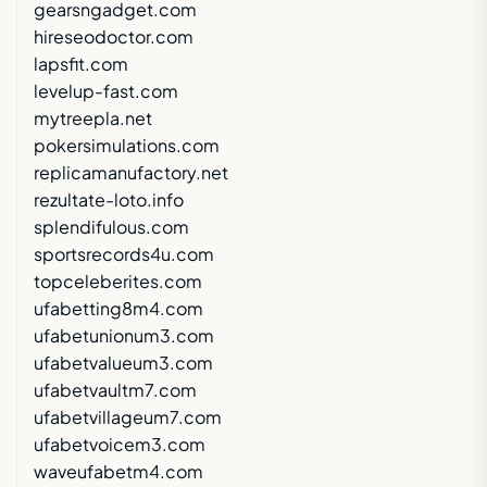
gearsngadget.com
hireseodoctor.com
lapsfit.com
levelup-fast.com
mytreepla.net
pokersimulations.com
replicamanufactory.net
rezultate-loto.info
splendifulous.com
sportsrecords4u.com
topceleberites.com
ufabetting8m4.com
ufabetunionum3.com
ufabetvalueum3.com
ufabetvaultm7.com
ufabetvillageum7.com
ufabetvoicem3.com
waveufabetm4.com