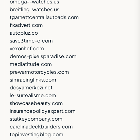
omega--watches.us
breitling-watches.us
tgarnettcentrallautoads.com
fixadvert.com
autopluz.co
save3time-c.com
vexonhcf.com
demos-pixelsparadise.com
mediatitude.com
prewarmotorcycles.com
simracinglinks.com
dosyamerkezi.net
le-surrealisme.com
showcasebeauty.com
insurancepolicyexpert.com
statkeycompany.com
carolinadeckbuilders.com
topinvestingblog.com