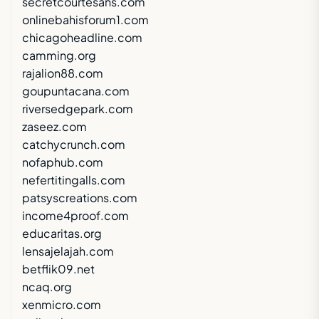
secretcourtesans.com
onlinebahisforum1.com
chicagoheadline.com
camming.org
rajalion88.com
goupuntacana.com
riversedgepark.com
zaseez.com
catchycrunch.com
nofaphub.com
nefertitingalls.com
patsyscreations.com
income4proof.com
educaritas.org
lensajelajah.com
betflik09.net
ncaq.org
xenmicro.com