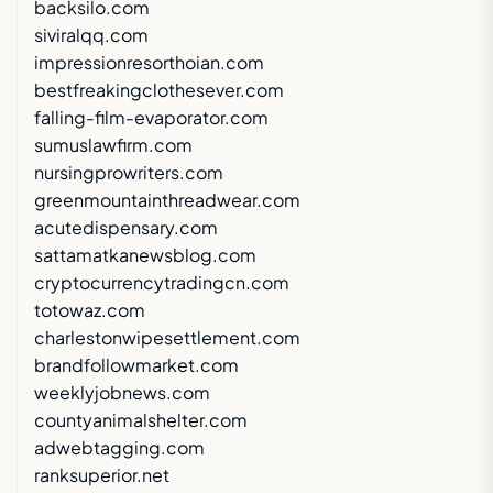
backsilo.com
siviralqq.com
impressionresorthoian.com
bestfreakingclothesever.com
falling-film-evaporator.com
sumuslawfirm.com
nursingprowriters.com
greenmountainthreadwear.com
acutedispensary.com
sattamatkanewsblog.com
cryptocurrencytradingcn.com
totowaz.com
charlestonwipesettlement.com
brandfollowmarket.com
weeklyjobnews.com
countyanimalshelter.com
adwebtagging.com
ranksuperior.net