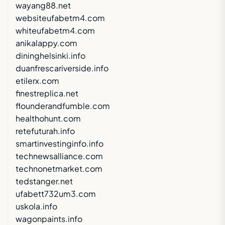
wayang88.net
websiteufabetm4.com
whiteufabetm4.com
anikalappy.com
dininghelsinki.info
duanfrescariverside.info
etilerx.com
finestreplica.net
flounderandfumble.com
healthohunt.com
retefuturah.info
smartinvestinginfo.info
technewsalliance.com
technonetmarket.com
tedstanger.net
ufabett732um3.com
uskola.info
wagonpaints.info