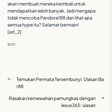
akan membuat mereka kembali untuk
mendapatkan lebih banyak. Jadi mengapa
tidak mencoba Pandora188 dan lihat apa
semua hype itu? Selamat bermain!
[ad_2]
SLOT
Post
Previous
Temukan Permata Tersembunyi: Ulasan Ba
navigation
post:
r88
Nex
Rasakan kemewahan pamungkas dengan
pos
lexus365: ulasan