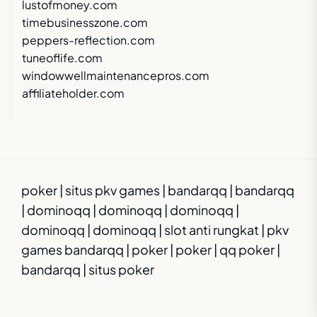
lustofmoney.com
timebusinesszone.com
peppers-reflection.com
tuneoflife.com
windowwellmaintenancepros.com
affiliateholder.com
poker
|
situs pkv games
|
bandarqq
|
bandarqq
|
dominoqq
|
dominoqq
|
dominoqq
|
dominoqq
|
dominoqq
|
slot anti rungkat
|
pkv
games bandarqq
|
poker
|
poker
|
qq poker
|
bandarqq
|
situs poker