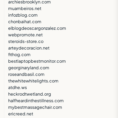
archiesbrooklyn.com
muambeiros.net
infozblog.com
chonbaihat.com
elblogdeoscargonzalez.com
webpromote.net
steroids-store.co
arteydecoracion.net
fithog.com
bestlaptopbestmonitor.com
georginaryland.com
roseandbasil.com
thewhitewhitelights.com
atdhe.ws
heckrodtwetland.org
halfheardinthestillness.com
mybestmassagechair.com
ericreed.net