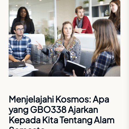
Menjelajahi Kosmos: Apa
yang GBO338 Ajarkan
Kepada Kita Tentang Alam