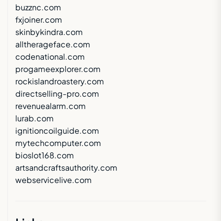
buzznc.com
fxjoiner.com
skinbykindra.com
alltherageface.com
codenational.com
progameexplorer.com
rockislandroastery.com
directselling-pro.com
revenuealarm.com
lurab.com
ignitioncoilguide.com
mytechcomputer.com
bioslot168.com
artsandcraftsauthority.com
webservicelive.com