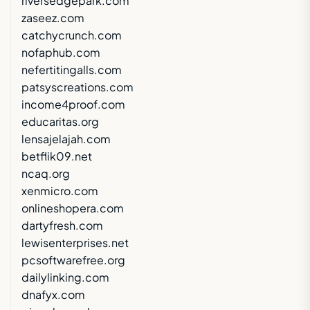
riversedgepark.com
zaseez.com
catchycrunch.com
nofaphub.com
nefertitingalls.com
patsyscreations.com
income4proof.com
educaritas.org
lensajelajah.com
betflik09.net
ncaq.org
xenmicro.com
onlineshopera.com
dartyfresh.com
lewisenterprises.net
pcsoftwarefree.org
dailylinking.com
dnafyx.com