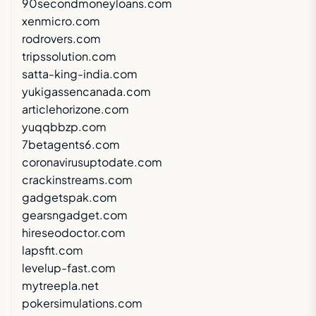
90secondmoneyloans.com
xenmicro.com
rodrovers.com
tripssolution.com
satta-king-india.com
yukigassencanada.com
articlehorizone.com
yuqqbbzp.com
7betagents6.com
coronavirusuptodate.com
crackinstreams.com
gadgetspak.com
gearsngadget.com
hireseodoctor.com
lapsfit.com
levelup-fast.com
mytreepla.net
pokersimulations.com