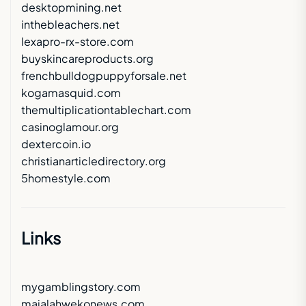
desktopmining.net
inthebleachers.net
lexapro-rx-store.com
buyskincareproducts.org
frenchbulldogpuppyforsale.net
kogamasquid.com
themultiplicationtablechart.com
casinoglamour.org
dextercoin.io
christianarticledirectory.org
5homestyle.com
Links
mygamblingstory.com
majalahwekonews.com