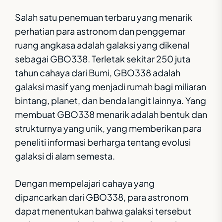
Salah satu penemuan terbaru yang menarik
perhatian para astronom dan penggemar
ruang angkasa adalah galaksi yang dikenal
sebagai GBO338. Terletak sekitar 250 juta
tahun cahaya dari Bumi, GBO338 adalah
galaksi masif yang menjadi rumah bagi miliaran
bintang, planet, dan benda langit lainnya. Yang
membuat GBO338 menarik adalah bentuk dan
strukturnya yang unik, yang memberikan para
peneliti informasi berharga tentang evolusi
galaksi di alam semesta.
Dengan mempelajari cahaya yang
dipancarkan dari GBO338, para astronom
dapat menentukan bahwa galaksi tersebut