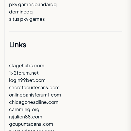
pkv games bandarqq
dominoqq
situs pkv games
Links
stagehubs.com
1x2forum.net
login99bet.com
secretcourtesans.com
onlinebahisforum1.com
chicagoheadline.com
camming.org
rajalion88.com
goupuntacana.com