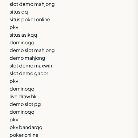
slot demo mahjong
situs qq
situs poker online
pkv
situs asikqq
dominoqq
demo slot mahjong
demo mahjong
slot demo maxwin
slot demo gacor
pkv
dominoqq
live draw hk
demo slot pg
dominoqq
pkv
pkv bandarqq
poker online