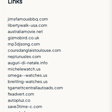
Links
jimsfamousbbq.com
libertywalk-usa.com
australiamovie.net
gizmobird.co.uk
mp3djsong.com
coursdanglaistoulouse.com
neptunuslex.com
auguri-di-natale.info
michelewatch.us
omega--watches.us
breitling-watches.us
tgarnettcentrallautoads.com
fixadvert.com
autopluz.co
save3time-c.com