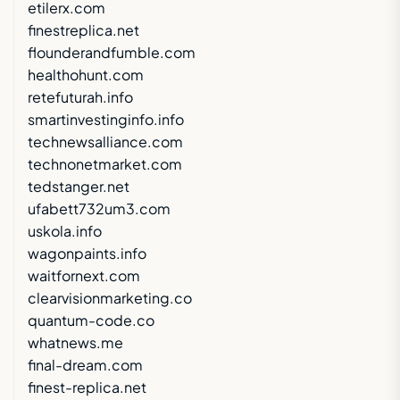
etilerx.com
finestreplica.net
flounderandfumble.com
healthohunt.com
retefuturah.info
smartinvestinginfo.info
technewsalliance.com
technonetmarket.com
tedstanger.net
ufabett732um3.com
uskola.info
wagonpaints.info
waitfornext.com
clearvisionmarketing.co
quantum-code.co
whatnews.me
final-dream.com
finest-replica.net