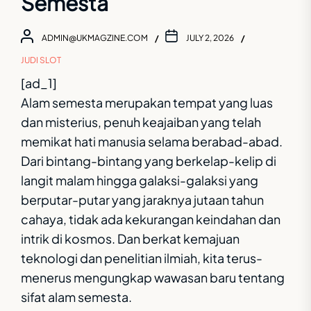
Semesta
ADMIN@UKMAGZINE.COM
JULY 2, 2026
JUDI SLOT
[ad_1]
Alam semesta merupakan tempat yang luas
dan misterius, penuh keajaiban yang telah
memikat hati manusia selama berabad-abad.
Dari bintang-bintang yang berkelap-kelip di
langit malam hingga galaksi-galaksi yang
berputar-putar yang jaraknya jutaan tahun
cahaya, tidak ada kekurangan keindahan dan
intrik di kosmos. Dan berkat kemajuan
teknologi dan penelitian ilmiah, kita terus-
menerus mengungkap wawasan baru tentang
sifat alam semesta.