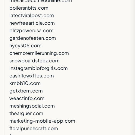
mesasdecultivoonline.com
boilersnbits.com
latestviralpost.com
newfreearticle.com
blitzpowerusa.com
gardenofeaten.com
hycys05.com
onemoremilerunning.com
snowboardsteez.com
instagrambioforgirls.com
cashflowxfiles.com
kmbb10.com
getxtrem.com
weactinfo.com
meshingsocial.com
thearguer.com
marketing-mobile-app.com
floralpunchcraft.com