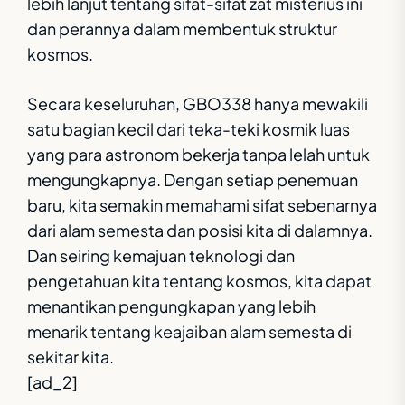
lebih lanjut tentang sifat-sifat zat misterius ini
dan perannya dalam membentuk struktur
kosmos.
Secara keseluruhan, GBO338 hanya mewakili
satu bagian kecil dari teka-teki kosmik luas
yang para astronom bekerja tanpa lelah untuk
mengungkapnya. Dengan setiap penemuan
baru, kita semakin memahami sifat sebenarnya
dari alam semesta dan posisi kita di dalamnya.
Dan seiring kemajuan teknologi dan
pengetahuan kita tentang kosmos, kita dapat
menantikan pengungkapan yang lebih
menarik tentang keajaiban alam semesta di
sekitar kita.
[ad_2]