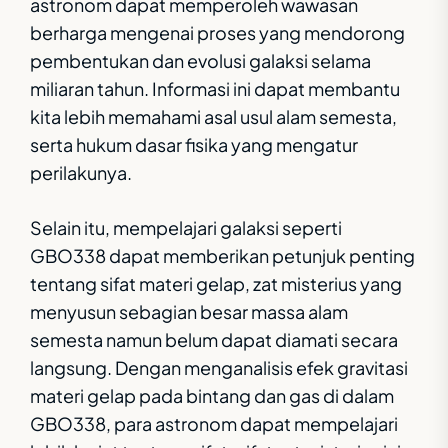
astronom dapat memperoleh wawasan
berharga mengenai proses yang mendorong
pembentukan dan evolusi galaksi selama
miliaran tahun. Informasi ini dapat membantu
kita lebih memahami asal usul alam semesta,
serta hukum dasar fisika yang mengatur
perilakunya.
Selain itu, mempelajari galaksi seperti
GBO338 dapat memberikan petunjuk penting
tentang sifat materi gelap, zat misterius yang
menyusun sebagian besar massa alam
semesta namun belum dapat diamati secara
langsung. Dengan menganalisis efek gravitasi
materi gelap pada bintang dan gas di dalam
GBO338, para astronom dapat mempelajari