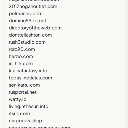
2017hoganoutlet.com
pelmanec.com
domino99qq.net
directoryoftheweb.com
donttellashton.com
rush3studio.com
roro90.com
herzio.com
in-hi5.com
krainafantasy.info
todas-noticias.com
senikartu.com
rusportal.net
watty.io
livinginthesun.info
itsriz.com
cargoods.shop
capetownacupuncture.com