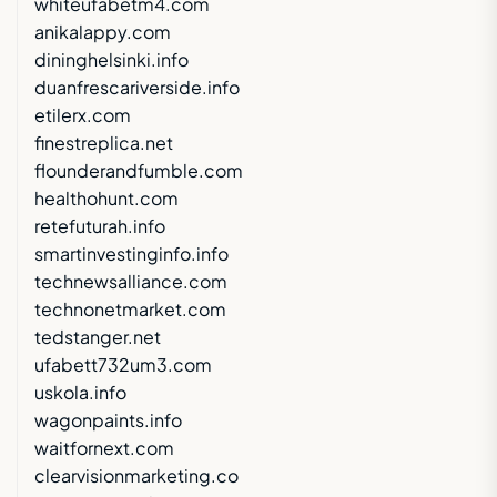
whiteufabetm4.com
anikalappy.com
dininghelsinki.info
duanfrescariverside.info
etilerx.com
finestreplica.net
flounderandfumble.com
healthohunt.com
retefuturah.info
smartinvestinginfo.info
technewsalliance.com
technonetmarket.com
tedstanger.net
ufabett732um3.com
uskola.info
wagonpaints.info
waitfornext.com
clearvisionmarketing.co