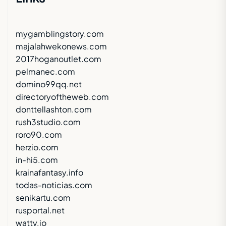
mygamblingstory.com
majalahwekonews.com
2017hoganoutlet.com
pelmanec.com
domino99qq.net
directoryoftheweb.com
donttellashton.com
rush3studio.com
roro90.com
herzio.com
in-hi5.com
krainafantasy.info
todas-noticias.com
senikartu.com
rusportal.net
watty.io