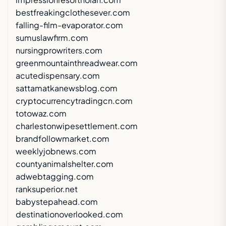
bestfreakingclothesever.com
falling-film-evaporator.com
sumuslawfirm.com
nursingprowriters.com
greenmountainthreadwear.com
acutedispensary.com
sattamatkanewsblog.com
cryptocurrencytradingcn.com
totowaz.com
charlestonwipesettlement.com
brandfollowmarket.com
weeklyjobnews.com
countyanimalshelter.com
adwebtagging.com
ranksuperior.net
babystepahead.com
destinationoverlooked.com