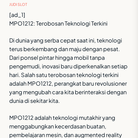
JUDI SLOT
[ad_1]
MPO1212: Terobosan Teknologi Terkini
Di dunia yang serba cepat saat ini, teknologi
terus berkembang dan maju dengan pesat.
Dari ponsel pintar hingga mobil tanpa
pengemudi, inovasi baru diperkenalkan setiap
hari. Salah satu terobosan teknologi terkini
adalah MPO1212, perangkat baru revolusioner
yang mengubah cara kita berinteraksi dengan
dunia di sekitar kita.
MPO1212 adalah teknologi mutakhir yang
menggabungkan kecerdasan buatan,
pembelajaran mesin, dan augmented reality