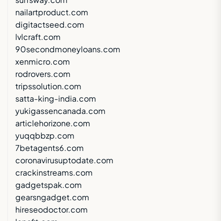
nailartproduct.com
digitactseed.com
lvlcraft.com
90secondmoneyloans.com
xenmicro.com
rodrovers.com
tripssolution.com
satta-king-india.com
yukigassencanada.com
articlehorizone.com
yuqqbbzp.com
7betagents6.com
coronavirusuptodate.com
crackinstreams.com
gadgetspak.com
gearsngadget.com
hireseodoctor.com