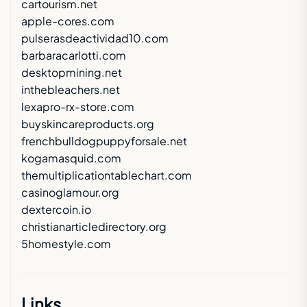
cartourism.net
apple-cores.com
pulserasdeactividad10.com
barbaracarlotti.com
desktopmining.net
inthebleachers.net
lexapro-rx-store.com
buyskincareproducts.org
frenchbulldogpuppyforsale.net
kogamasquid.com
themultiplicationtablechart.com
casinoglamour.org
dextercoin.io
christianarticledirectory.org
5homestyle.com
Links