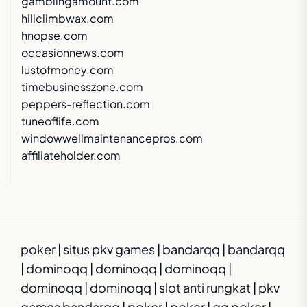
gamblingamount.com
hillclimbwax.com
hnopse.com
occasionnews.com
lustofmoney.com
timebusinesszone.com
peppers-reflection.com
tuneoflife.com
windowwellmaintenancepros.com
affiliateholder.com
poker
|
situs pkv games
|
bandarqq
|
bandarqq
|
dominoqq
|
dominoqq
|
dominoqq
|
dominoqq
|
dominoqq
|
slot anti rungkat
|
pkv
games bandarqq
|
poker
|
poker
|
qq poker
|