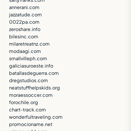
annerani.com
jazzatude.com
0022pa.com
zeroshare.info
bilesinc.com
milaretreatnz.com
modaagi.com
smallvilleph.com
galiciasuroeste.info
batallasdeguerra.com
dregstudios.com
neatstuffhelpskids.org
moraessoccer.com
forochile.org
chart-track.com
wonderfultraveling.com
promocioname.net