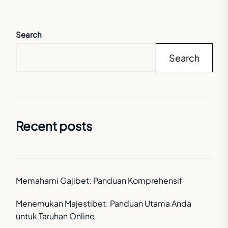
Search
Search
Recent posts
Memahami Gajibet: Panduan Komprehensif
Menemukan Majestibet: Panduan Utama Anda
untuk Taruhan Online