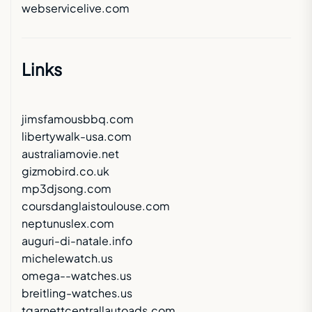
webservicelive.com
Links
jimsfamousbbq.com
libertywalk-usa.com
australiamovie.net
gizmobird.co.uk
mp3djsong.com
coursdanglaistoulouse.com
neptunuslex.com
auguri-di-natale.info
michelewatch.us
omega--watches.us
breitling-watches.us
tgarnettcentrallautoads.com