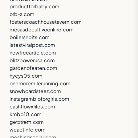
productforbaby.com
orb-z.com
fosterscoachhousetavern.com
mesasdecultivoonline.com
boilersnbits.com
latestviralpost.com
newfreearticle.com
blitzpowerusa.com
gardenofeaten.com
hycys05.com
onemoremilerunning.com
snowboardsteez.com
instagrambioforgirls.com
cashflowxfiles.com
kmbb10.com
getxtrem.com
weactinfo.com
meshingsocial.com