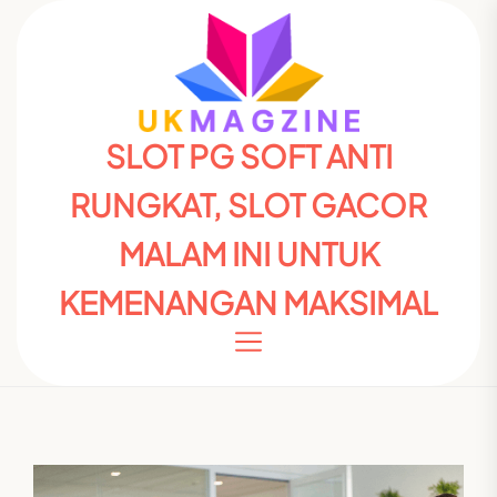
Skip
to
the
content
Slot
SLOT PG SOFT ANTI
PG
RUNGKAT, SLOT GACOR
Soft
Anti
MALAM INI UNTUK
Rungkat,
KEMENANGAN MAKSIMAL
Slot
Gacor
Malam
Ini
untuk
Kemenangan
Maksimal