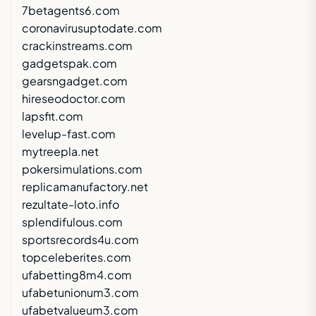
7betagents6.com
coronavirusuptodate.com
crackinstreams.com
gadgetspak.com
gearsngadget.com
hireseodoctor.com
lapsfit.com
levelup-fast.com
mytreepla.net
pokersimulations.com
replicamanufactory.net
rezultate-loto.info
splendifulous.com
sportsrecords4u.com
topceleberites.com
ufabetting8m4.com
ufabetunionum3.com
ufabetvalueum3.com