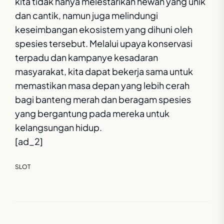
kita tidak hanya melestarikan hewan yang unik
dan cantik, namun juga melindungi
keseimbangan ekosistem yang dihuni oleh
spesies tersebut. Melalui upaya konservasi
terpadu dan kampanye kesadaran
masyarakat, kita dapat bekerja sama untuk
memastikan masa depan yang lebih cerah
bagi banteng merah dan beragam spesies
yang bergantung pada mereka untuk
kelangsungan hidup.
[ad_2]
SLOT