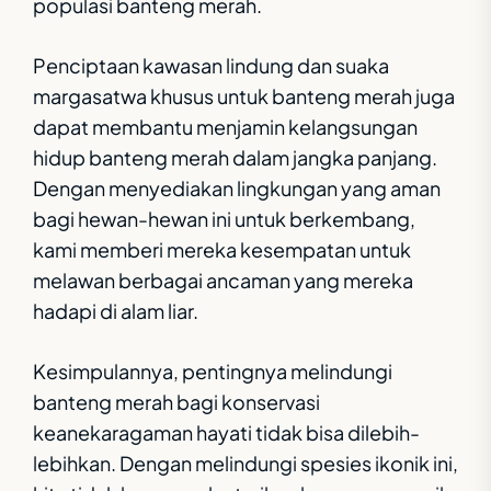
populasi banteng merah.
Penciptaan kawasan lindung dan suaka
margasatwa khusus untuk banteng merah juga
dapat membantu menjamin kelangsungan
hidup banteng merah dalam jangka panjang.
Dengan menyediakan lingkungan yang aman
bagi hewan-hewan ini untuk berkembang,
kami memberi mereka kesempatan untuk
melawan berbagai ancaman yang mereka
hadapi di alam liar.
Kesimpulannya, pentingnya melindungi
banteng merah bagi konservasi
keanekaragaman hayati tidak bisa dilebih-
lebihkan. Dengan melindungi spesies ikonik ini,