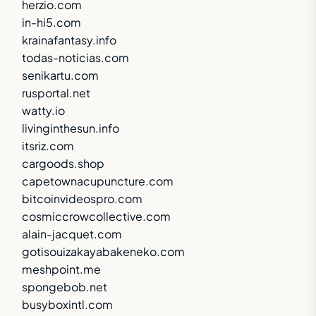
herzio.com
in-hi5.com
krainafantasy.info
todas-noticias.com
senikartu.com
rusportal.net
watty.io
livinginthesun.info
itsriz.com
cargoods.shop
capetownacupuncture.com
bitcoinvideospro.com
cosmiccrowcollective.com
alain-jacquet.com
gotisouizakayabakeneko.com
meshpoint.me
spongebob.net
busyboxintl.com