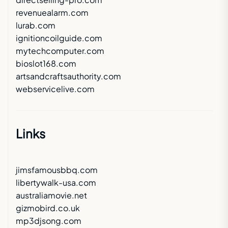
revenuealarm.com
lurab.com
ignitioncoilguide.com
mytechcomputer.com
bioslot168.com
artsandcraftsauthority.com
webservicelive.com
Links
jimsfamousbbq.com
libertywalk-usa.com
australiamovie.net
gizmobird.co.uk
mp3djsong.com