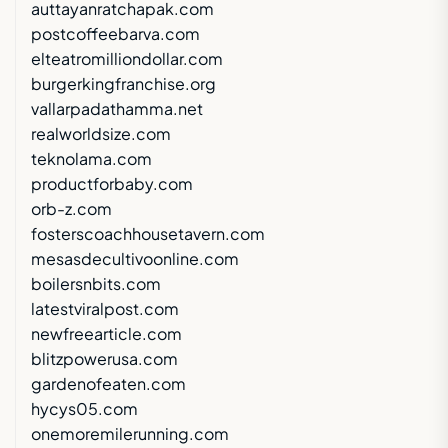
auttayanratchapak.com
postcoffeebarva.com
elteatromilliondollar.com
burgerkingfranchise.org
vallarpadathamma.net
realworldsize.com
teknolama.com
productforbaby.com
orb-z.com
fosterscoachhousetavern.com
mesasdecultivoonline.com
boilersnbits.com
latestviralpost.com
newfreearticle.com
blitzpowerusa.com
gardenofeaten.com
hycys05.com
onemoremilerunning.com