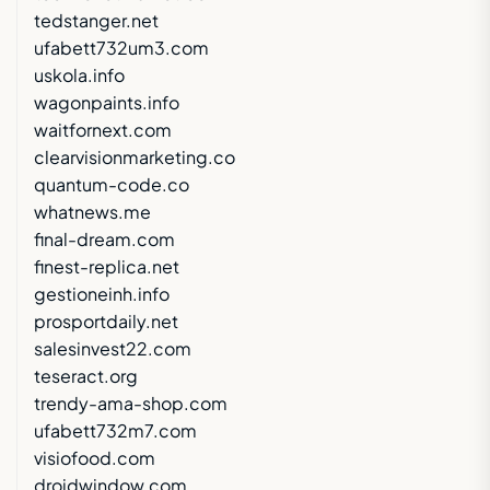
tedstanger.net
ufabett732um3.com
uskola.info
wagonpaints.info
waitfornext.com
clearvisionmarketing.co
quantum-code.co
whatnews.me
final-dream.com
finest-replica.net
gestioneinh.info
prosportdaily.net
salesinvest22.com
teseract.org
trendy-ama-shop.com
ufabett732m7.com
visiofood.com
droidwindow.com