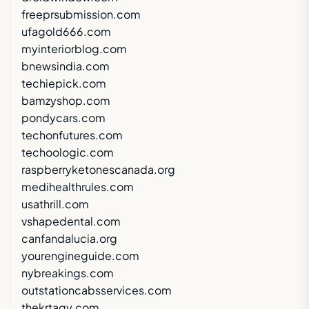
freeprsubmission.com
ufagold666.com
myinteriorblog.com
bnewsindia.com
techiepick.com
bamzyshop.com
pondycars.com
techonfutures.com
techoologic.com
raspberryketonescanada.org
medihealthrules.com
usathrill.com
vshapedental.com
canfandalucia.org
yourengineguide.com
nybreakings.com
outstationcabsservices.com
thekrtagy.com