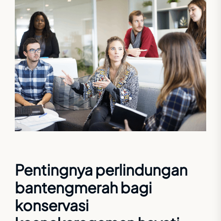
Pentingnya perlindungan
bantengmerah bagi
konservasi