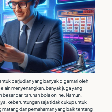
bentuk perjudian yang banyak digemari oleh
Selain menyenangkan, banyak juga yang
besar dari taruhan bola online. Namun,
nnya, keberuntungan saja tidak cukup untuk
ng matang dan pemahaman yang baik tentang