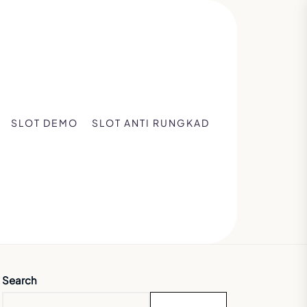
SLOT DEMO
SLOT ANTI RUNGKAD
Search