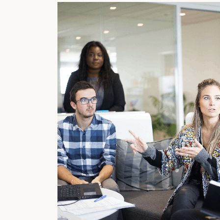
Maksimal