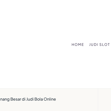
HOME
JUDI SLOT
enang Besar di Judi Bola Online