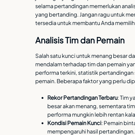
selama pertandingan memerlukan analis
yang bertanding. Jangan ragu untuk mem
tersedia untuk membantu Anda memilih
Analisis Tim dan Pemain
Salah satu kunci untuk menang besar dal
mendalam terhadap tim dan pemain yang
performa terkini, statistik pertandingan
pemain. Beberapa faktor yang perlu dip
Rekor Pertandingan Terbaru
: Tim 
besar akan menang, sementara ti
performa mungkin lebih rentan kala
Kondisi Pemain Kunci
: Pemain bin
mempengaruhi hasil pertandingan. 