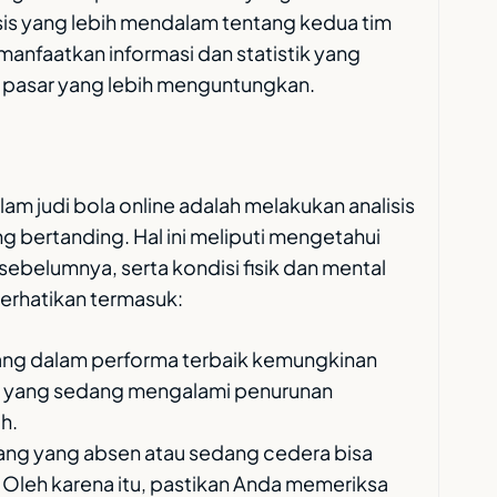
is yang lebih mendalam tentang kedua tim
anfaatkan informasi dan statistik yang
 pasar yang lebih menguntungkan.
am judi bola online adalah melakukan analisis
 bertanding. Hal ini meliputi mengetahui
 sebelumnya, serta kondisi fisik dan mental
erhatikan termasuk:
yang dalam performa terbaik kemungkinan
m yang sedang mengalami penurunan
h.
tang yang absen atau sedang cedera bisa
Oleh karena itu, pastikan Anda memeriksa