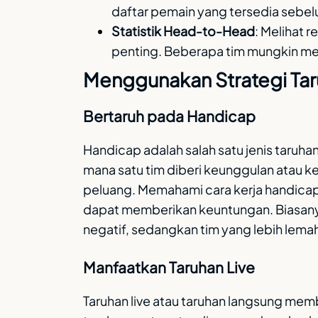
daftar pemain yang tersedia sebe
Statistik Head-to-Head
: Melihat 
penting. Beberapa tim mungkin memi
Menggunakan Strategi Ta
Bertaruh pada Handicap
Handicap adalah salah satu jenis taruha
mana satu tim diberi keunggulan atau
peluang. Memahami cara kerja handicap
dapat memberikan keuntungan. Biasanya,
negatif, sedangkan tim yang lebih lemah
Manfaatkan Taruhan Live
Taruhan live atau taruhan langsung m