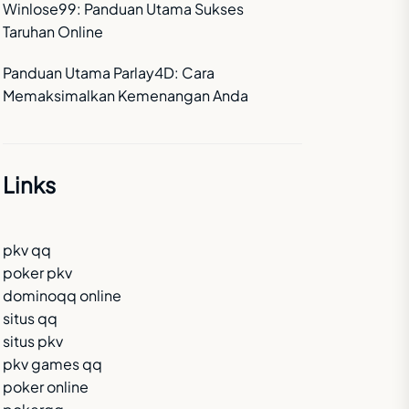
Winlose99: Panduan Utama Sukses
Taruhan Online
Panduan Utama Parlay4D: Cara
Memaksimalkan Kemenangan Anda
Links
pkv qq
poker pkv
dominoqq online
situs qq
situs pkv
pkv games qq
poker online