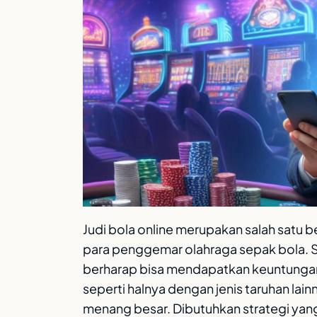
Judi bola online merupakan salah satu 
para penggemar olahraga sepak bola. 
berharap bisa mendapatkan keuntungan 
seperti halnya dengan jenis taruhan lai
menang besar. Dibutuhkan strategi ya