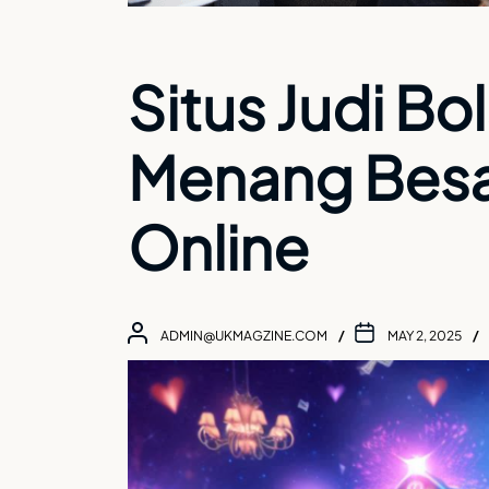
Situs Judi Bo
Menang Besar
Online
ADMIN@UKMAGZINE.COM
MAY 2, 2025