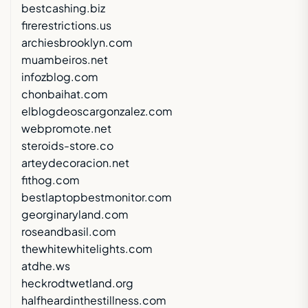
bestcashing.biz
firerestrictions.us
archiesbrooklyn.com
muambeiros.net
infozblog.com
chonbaihat.com
elblogdeoscargonzalez.com
webpromote.net
steroids-store.co
arteydecoracion.net
fithog.com
bestlaptopbestmonitor.com
georginaryland.com
roseandbasil.com
thewhitewhitelights.com
atdhe.ws
heckrodtwetland.org
halfheardinthestillness.com