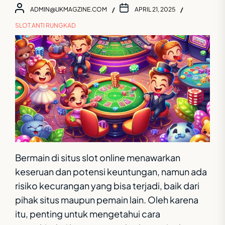
ADMIN@UKMAGZINE.COM
APRIL 21, 2025
SLOT ANTI RUNGKAD
Bermain di situs slot online menawarkan
keseruan dan potensi keuntungan, namun ada
risiko kecurangan yang bisa terjadi, baik dari
pihak situs maupun pemain lain. Oleh karena
itu, penting untuk mengetahui cara