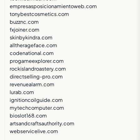
empresasposicionamientoweb.com
tonybestcosmetics.com
buzznc.com
fxjoiner.com
skinbykindra.com
alltherageface.com
codenational.com
progameexplorer.com
rockislandroastery.com
directselling-pro.com
revenuealarm.com
lurab.com
ignitioncoilguide.com
mytechcomputer.com
bioslot168.com
artsandcraftsauthority.com
webservicelive.com