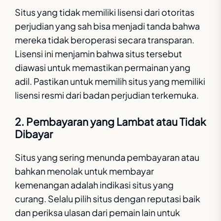
Situs yang tidak memiliki lisensi dari otoritas
perjudian yang sah bisa menjadi tanda bahwa
mereka tidak beroperasi secara transparan.
Lisensi ini menjamin bahwa situs tersebut
diawasi untuk memastikan permainan yang
adil. Pastikan untuk memilih situs yang memiliki
lisensi resmi dari badan perjudian terkemuka.
2. Pembayaran yang Lambat atau Tidak
Dibayar
Situs yang sering menunda pembayaran atau
bahkan menolak untuk membayar
kemenangan adalah indikasi situs yang
curang. Selalu pilih situs dengan reputasi baik
dan periksa ulasan dari pemain lain untuk