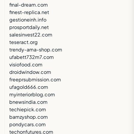
final-dream.com
finest-replica.net
gestioneinh.info
prosportdaily.net
salesinvest22.com
teseract.org
trendy-ama-shop.com
ufabett732m7.com
visiofood.com
droidwindow.com
freeprsubmission.com
ufagold666.com
myinteriorblog.com
bnewsindia.com
techiepick.com
bamzyshop.com
pondycars.com
techonfutures.com