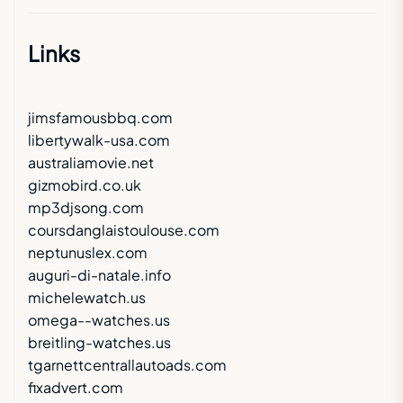
Links
jimsfamousbbq.com
libertywalk-usa.com
australiamovie.net
gizmobird.co.uk
mp3djsong.com
coursdanglaistoulouse.com
neptunuslex.com
auguri-di-natale.info
michelewatch.us
omega--watches.us
breitling-watches.us
tgarnettcentrallautoads.com
fixadvert.com