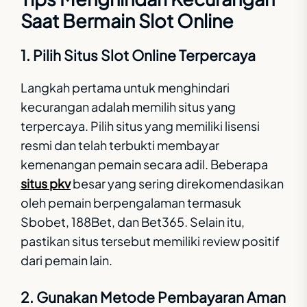
Saat Bermain Slot Online
1. Pilih Situs Slot Online Terpercaya
Langkah pertama untuk menghindari
kecurangan adalah memilih situs yang
terpercaya. Pilih situs yang memiliki lisensi
resmi dan telah terbukti membayar
kemenangan pemain secara adil. Beberapa
situs pkv
besar yang sering direkomendasikan
oleh pemain berpengalaman termasuk
Sbobet, 188Bet, dan Bet365. Selain itu,
pastikan situs tersebut memiliki review positif
dari pemain lain.
2. Gunakan Metode Pembayaran Aman