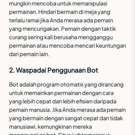
mungkin mencoba untuk memanipulasi
permainan. Hindari bermain di meja yang
terlalu ramai jika Anda merasa ada pemain
yang mencurigakan. Pemain dengan taktik
curang sering kali berusaha mengganggu
permainan atau mencoba mencari keuntungan
dari pemain lain.
2. Waspadai Penggunaan Bot
Bot adalah program otomatis yang dirancang
untuk memainkan permainan dengan cara
yang lebih cepat dan lebih efisien daripada
pemain manusia. Jika Anda merasa ada pemain
yang bermain dengan sangat cepat dan tidak
manusiawi, kemungkinan mereka
menggunakan bot. Situs judi terpercaya