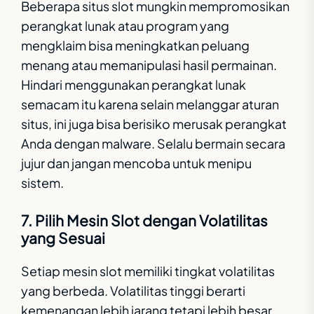
Beberapa situs slot mungkin mempromosikan
perangkat lunak atau program yang
mengklaim bisa meningkatkan peluang
menang atau memanipulasi hasil permainan.
Hindari menggunakan perangkat lunak
semacam itu karena selain melanggar aturan
situs, ini juga bisa berisiko merusak perangkat
Anda dengan malware. Selalu bermain secara
jujur dan jangan mencoba untuk menipu
sistem.
7. Pilih Mesin Slot dengan Volatilitas
yang Sesuai
Setiap mesin slot memiliki tingkat volatilitas
yang berbeda. Volatilitas tinggi berarti
kemenangan lebih jarang tetapi lebih besar,