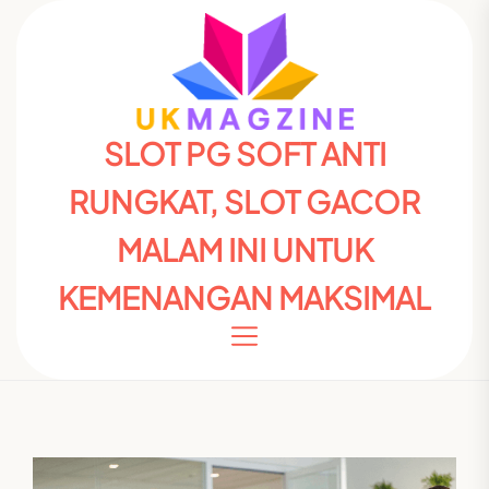
Skip
to
the
content
Slot
SLOT PG SOFT ANTI
PG
RUNGKAT, SLOT GACOR
Soft
Anti
MALAM INI UNTUK
Rungkat,
KEMENANGAN MAKSIMAL
Slot
Gacor
Malam
Ini
untuk
Kemenangan
Maksimal