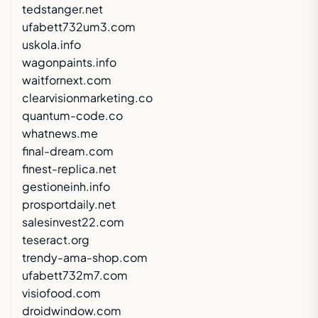
tedstanger.net
ufabett732um3.com
uskola.info
wagonpaints.info
waitfornext.com
clearvisionmarketing.co
quantum-code.co
whatnews.me
final-dream.com
finest-replica.net
gestioneinh.info
prosportdaily.net
salesinvest22.com
teseract.org
trendy-ama-shop.com
ufabett732m7.com
visiofood.com
droidwindow.com