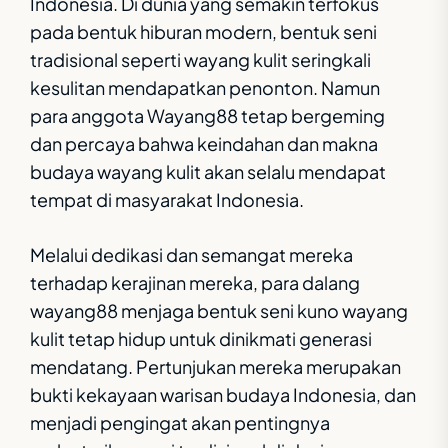
Indonesia. Di dunia yang semakin terfokus
pada bentuk hiburan modern, bentuk seni
tradisional seperti wayang kulit seringkali
kesulitan mendapatkan penonton. Namun
para anggota Wayang88 tetap bergeming
dan percaya bahwa keindahan dan makna
budaya wayang kulit akan selalu mendapat
tempat di masyarakat Indonesia.
Melalui dedikasi dan semangat mereka
terhadap kerajinan mereka, para dalang
wayang88 menjaga bentuk seni kuno wayang
kulit tetap hidup untuk dinikmati generasi
mendatang. Pertunjukan mereka merupakan
bukti kekayaan warisan budaya Indonesia, dan
menjadi pengingat akan pentingnya