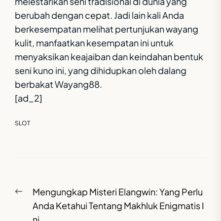
melestarikan seni tradisional di dunia yang
berubah dengan cepat. Jadi lain kali Anda
berkesempatan melihat pertunjukan wayang
kulit, manfaatkan kesempatan ini untuk
menyaksikan keajaiban dan keindahan bentuk
seni kuno ini, yang dihidupkan oleh dalang
berbakat Wayang88.
[ad_2]
SLOT
Post
Previous
Mengungkap Misteri Elangwin: Yang Perlu
navigation
post:
Anda Ketahui Tentang Makhluk Enigmatis I
ni