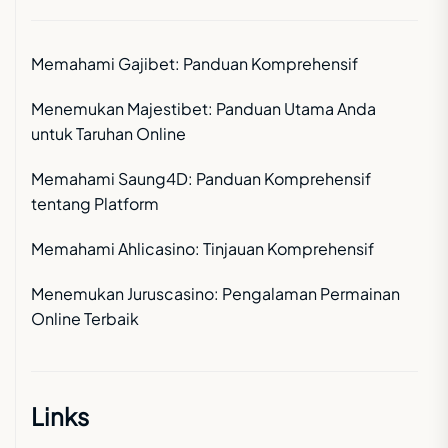
Memahami Gajibet: Panduan Komprehensif
Menemukan Majestibet: Panduan Utama Anda
untuk Taruhan Online
Memahami Saung4D: Panduan Komprehensif
tentang Platform
Memahami Ahlicasino: Tinjauan Komprehensif
Menemukan Juruscasino: Pengalaman Permainan
Online Terbaik
Links