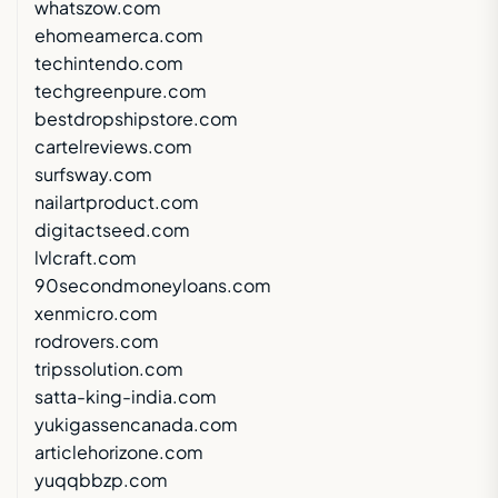
whatszow.com
ehomeamerca.com
techintendo.com
techgreenpure.com
bestdropshipstore.com
cartelreviews.com
surfsway.com
nailartproduct.com
digitactseed.com
lvlcraft.com
90secondmoneyloans.com
xenmicro.com
rodrovers.com
tripssolution.com
satta-king-india.com
yukigassencanada.com
articlehorizone.com
yuqqbbzp.com