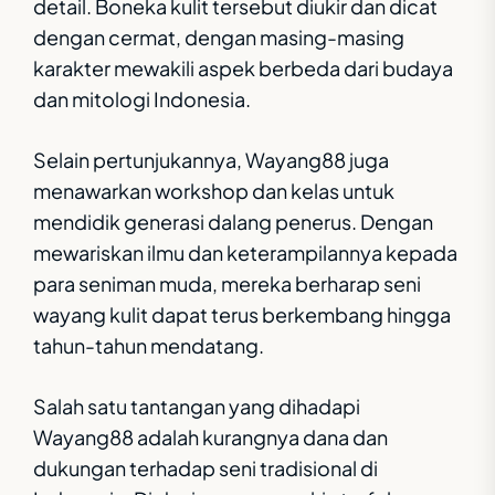
detail. Boneka kulit tersebut diukir dan dicat
dengan cermat, dengan masing-masing
karakter mewakili aspek berbeda dari budaya
dan mitologi Indonesia.
Selain pertunjukannya, Wayang88 juga
menawarkan workshop dan kelas untuk
mendidik generasi dalang penerus. Dengan
mewariskan ilmu dan keterampilannya kepada
para seniman muda, mereka berharap seni
wayang kulit dapat terus berkembang hingga
tahun-tahun mendatang.
Salah satu tantangan yang dihadapi
Wayang88 adalah kurangnya dana dan
dukungan terhadap seni tradisional di