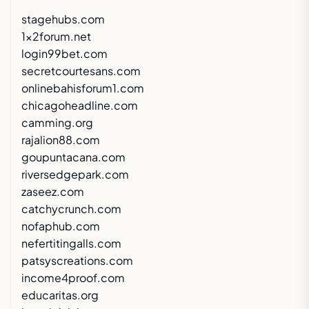
stagehubs.com
1x2forum.net
login99bet.com
secretcourtesans.com
onlinebahisforum1.com
chicagoheadline.com
camming.org
rajalion88.com
goupuntacana.com
riversedgepark.com
zaseez.com
catchycrunch.com
nofaphub.com
nefertitingalls.com
patsyscreations.com
income4proof.com
educaritas.org