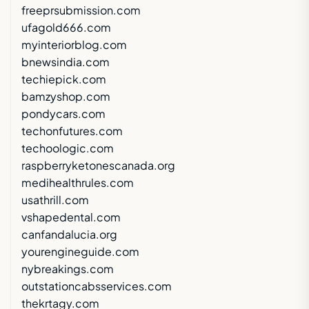
freeprsubmission.com
ufagold666.com
myinteriorblog.com
bnewsindia.com
techiepick.com
bamzyshop.com
pondycars.com
techonfutures.com
techoologic.com
raspberryketonescanada.org
medihealthrules.com
usathrill.com
vshapedental.com
canfandalucia.org
yourengineguide.com
nybreakings.com
outstationcabsservices.com
thekrtagy.com