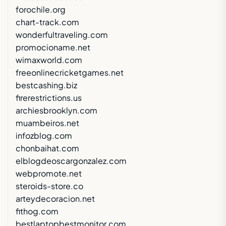
forochile.org
chart-track.com
wonderfultraveling.com
promocioname.net
wimaxworld.com
freeonlinecricketgames.net
bestcashing.biz
firerestrictions.us
archiesbrooklyn.com
muambeiros.net
infozblog.com
chonbaihat.com
elblogdeoscargonzalez.com
webpromote.net
steroids-store.co
arteydecoracion.net
fithog.com
bestlaptopbestmonitor.com