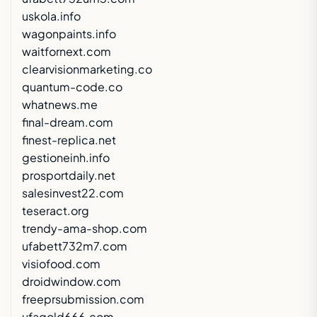
uskola.info
wagonpaints.info
waitfornext.com
clearvisionmarketing.co
quantum-code.co
whatnews.me
final-dream.com
finest-replica.net
gestioneinh.info
prosportdaily.net
salesinvest22.com
teseract.org
trendy-ama-shop.com
ufabett732m7.com
visiofood.com
droidwindow.com
freeprsubmission.com
ufagold666.com