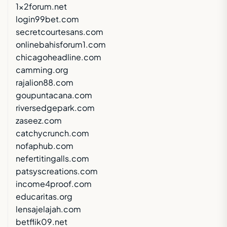
1x2forum.net
login99bet.com
secretcourtesans.com
onlinebahisforum1.com
chicagoheadline.com
camming.org
rajalion88.com
goupuntacana.com
riversedgepark.com
zaseez.com
catchycrunch.com
nofaphub.com
nefertitingalls.com
patsyscreations.com
income4proof.com
educaritas.org
lensajelajah.com
betflik09.net