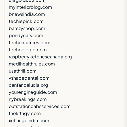
myinteriorblog.com
bnewsindia.com
techiepick.com
bamzyshop.com
pondycars.com
techonfutures.com
techoologic.com
raspberryketonescanada.org
medihealthrules.com
usathrill.com
vshapedental.com
canfandalucia.org
yourengineguide.com
nybreakings.com
outstationcabsservices.com
thekrtagy.com
xchangeindia.com