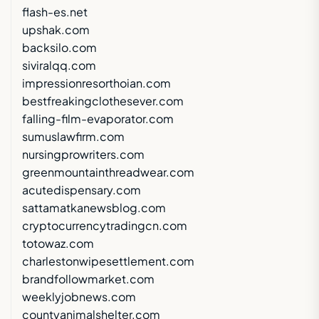
flash-es.net
upshak.com
backsilo.com
siviralqq.com
impressionresorthoian.com
bestfreakingclothesever.com
falling-film-evaporator.com
sumuslawfirm.com
nursingprowriters.com
greenmountainthreadwear.com
acutedispensary.com
sattamatkanewsblog.com
cryptocurrencytradingcn.com
totowaz.com
charlestonwipesettlement.com
brandfollowmarket.com
weeklyjobnews.com
countyanimalshelter.com