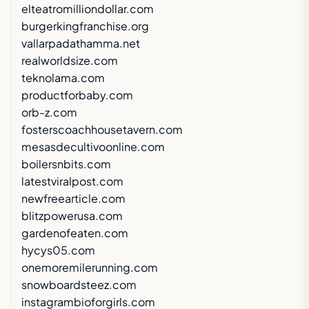
elteatromilliondollar.com
burgerkingfranchise.org
vallarpadathamma.net
realworldsize.com
teknolama.com
productforbaby.com
orb-z.com
fosterscoachhousetavern.com
mesasdecultivoonline.com
boilersnbits.com
latestviralpost.com
newfreearticle.com
blitzpowerusa.com
gardenofeaten.com
hycys05.com
onemoremilerunning.com
snowboardsteez.com
instagrambioforgirls.com