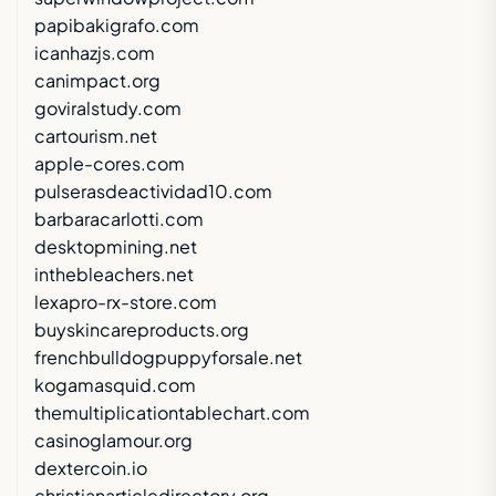
papibakigrafo.com
icanhazjs.com
canimpact.org
goviralstudy.com
cartourism.net
apple-cores.com
pulserasdeactividad10.com
barbaracarlotti.com
desktopmining.net
inthebleachers.net
lexapro-rx-store.com
buyskincareproducts.org
frenchbulldogpuppyforsale.net
kogamasquid.com
themultiplicationtablechart.com
casinoglamour.org
dextercoin.io
christianarticledirectory.org