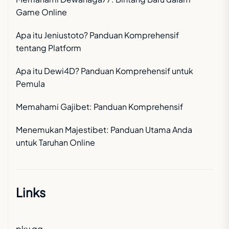
Game Online
Apa itu Jeniustoto? Panduan Komprehensif
tentang Platform
Apa itu Dewi4D? Panduan Komprehensif untuk
Pemula
Memahami Gajibet: Panduan Komprehensif
Menemukan Majestibet: Panduan Utama Anda
untuk Taruhan Online
Links
pkv qq