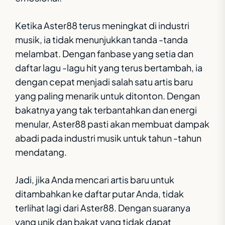
Ketika Aster88 terus meningkat di industri
musik, ia tidak menunjukkan tanda -tanda
melambat. Dengan fanbase yang setia dan
daftar lagu -lagu hit yang terus bertambah, ia
dengan cepat menjadi salah satu artis baru
yang paling menarik untuk ditonton. Dengan
bakatnya yang tak terbantahkan dan energi
menular, Aster88 pasti akan membuat dampak
abadi pada industri musik untuk tahun -tahun
mendatang.
Jadi, jika Anda mencari artis baru untuk
ditambahkan ke daftar putar Anda, tidak
terlihat lagi dari Aster88. Dengan suaranya
yang unik dan bakat yang tidak dapat