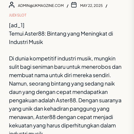
ADMIN@UKMAGZINE.COM
MAY 22, 2025
JUDI SLOT
[ad_1]
Temui Aster88: Bintang yang Meningkat di
Industri Musik
Di dunia kompetitif industri musik, mungkin
sulit bagi seniman baru untuk menerobos dan
membuat nama untuk diri mereka sendiri.
Namun, seorang bintang yang sedang naik
daun yang dengan cepat mendapatkan
pengakuan adalah Aster88. Dengan suaranya
yang unik dan kehadiran panggung yang
menawan, Aster88 dengan cepat menjadi
kekuatan yang harus diperhitungkan dalam
industri musik.