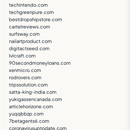
techintendo.com
techgreenpure.com
bestdropshipstore.com
cartelreviews.com
surfsway.com
nailartproduct.com
digitactseed.com
lvlcraft.com
90secondmoneyloans.com
xenmicro.com
rodrovers.com
tripssolution.com
satta-king-india.com
yukigassencanada.com
articlehorizone.com
yuqqbbzp.com
7betagents6.com
coronavirusuptodate.com