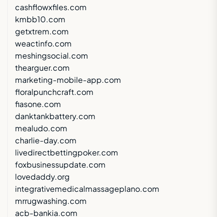
cashflowxfiles.com
kmbb10.com
getxtrem.com
weactinfo.com
meshingsocial.com
thearguer.com
marketing-mobile-app.com
floralpunchcraft.com
fiasone.com
danktankbattery.com
mealudo.com
charlie-day.com
livedirectbettingpoker.com
foxbusinessupdate.com
lovedaddy.org
integrativemedicalmassageplano.com
mrrugwashing.com
acb-bankia.com