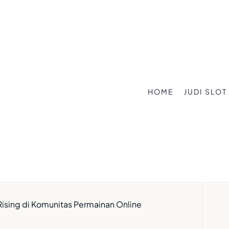
HOME
JUDI SLOT
ising di Komunitas Permainan Online