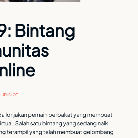
: Bintang
munitas
nline
JUDI SLOT
da lonjakan pemain berbakat yang membuat
virtual. Salah satu bintang yang sedang naik
ang terampil yang telah membuat gelombang