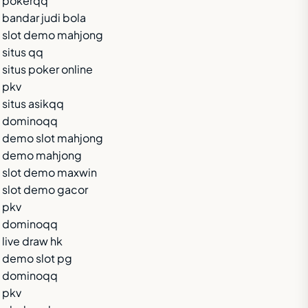
pokerqq
bandar judi bola
slot demo mahjong
situs qq
situs poker online
pkv
situs asikqq
dominoqq
demo slot mahjong
demo mahjong
slot demo maxwin
slot demo gacor
pkv
dominoqq
live draw hk
demo slot pg
dominoqq
pkv