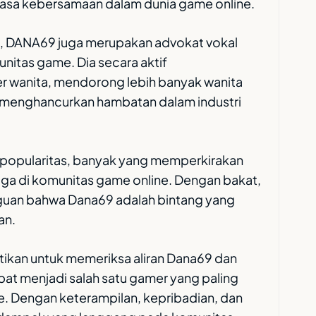
 rasa kebersamaan dalam dunia game online.
a, DANA69 juga merupakan advokat vokal
nitas game. Dia secara aktif
wanita, mendorong lebih banyak wanita
 menghancurkan hambatan dalam industri
popularitas, banyak yang memperkirakan
ga di komunitas game online. Dengan bakat,
raguan bahwa Dana69 adalah bintang yang
an.
tikan untuk memeriksa aliran Dana69 dan
at menjadi salah satu gamer yang paling
e. Dengan keterampilan, kepribadian, dan