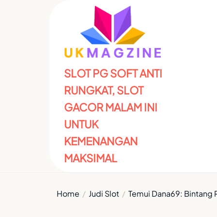
Skip
to
the
content
Slot
SLOT PG SOFT ANTI
PG
RUNGKAT, SLOT
Soft
GACOR MALAM INI
Anti
UNTUK
Rungkat,
Slot
KEMENANGAN
Gacor
MAKSIMAL
Malam
Ini
untuk
Home
Judi Slot
Temui Dana69: Bintang R
Kemenangan