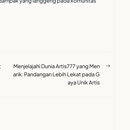
 dampak yang langgeng pada komunitas
Next
t
Menjelajahi Dunia Artis777 yang Men
post:
arik: Pandangan Lebih Lekat pada G
aya Unik Artis