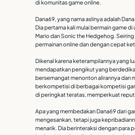
di komunitas game online.
Dana69, yang nama aslinya adalah Dana S
Dia pertama kali mulai bermain game di
Mario dan Sonic the Hedgehog. Seirin
permainan online dan dengan cepat ket
Dikenal karena keterampilannya yang lu
mendapatkan pengikut yang berdedika
bersemangat menonton alirannya dan me
berkompetisi di berbagai kompetisi ga
di peringkat teratas, memperkuat repu
Apa yang membedakan Dana69 dari gam
mengesankan, tetapi juga kepribadiann
menarik. Dia berinteraksi dengan para