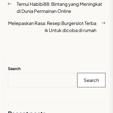
Previous
Temui Habibi88: Bintang yang Meningkat
navigation
post:
di Dunia Permainan Online
Nex
Melepaskan Rasa: Resep Burgerslot Terba
pos
ik Untuk dicoba di rumah
Search
Search