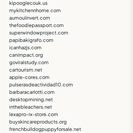
kipooglecouk.us
mykitchennhome.com
aumoulinvert.com
thefoodiepassport.com
superwindowproject.com
papibakigrafo.com
icanhazjs.com
canimpact.org
goviralstudy.com
cartourism.net
apple-cores.com
pulserasdeactividad10.com
barbaracarlotti.com
desktopmining.net
inthebleachers.net
lexapro-rx-store.com
buyskincareproducts.org
frenchbulldogpuppyforsale.net