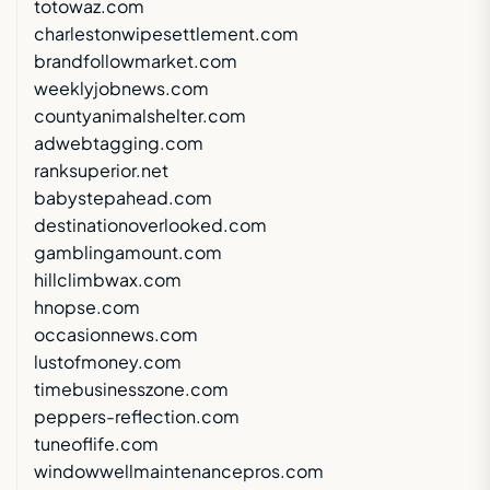
totowaz.com
charlestonwipesettlement.com
brandfollowmarket.com
weeklyjobnews.com
countyanimalshelter.com
adwebtagging.com
ranksuperior.net
babystepahead.com
destinationoverlooked.com
gamblingamount.com
hillclimbwax.com
hnopse.com
occasionnews.com
lustofmoney.com
timebusinesszone.com
peppers-reflection.com
tuneoflife.com
windowwellmaintenancepros.com