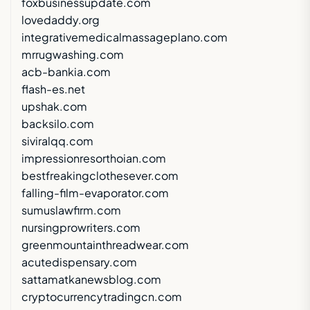
foxbusinessupdate.com
lovedaddy.org
integrativemedicalmassageplano.com
mrrugwashing.com
acb-bankia.com
flash-es.net
upshak.com
backsilo.com
siviralqq.com
impressionresorthoian.com
bestfreakingclothesever.com
falling-film-evaporator.com
sumuslawfirm.com
nursingprowriters.com
greenmountainthreadwear.com
acutedispensary.com
sattamatkanewsblog.com
cryptocurrencytradingcn.com