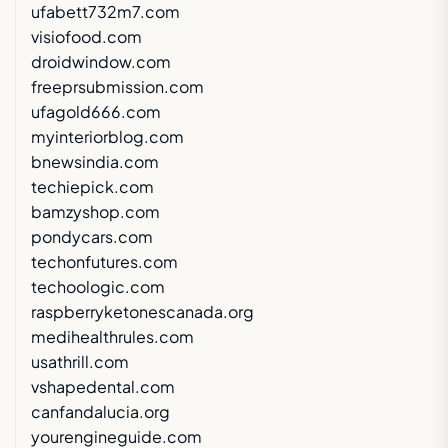
ufabett732m7.com
visiofood.com
droidwindow.com
freeprsubmission.com
ufagold666.com
myinteriorblog.com
bnewsindia.com
techiepick.com
bamzyshop.com
pondycars.com
techonfutures.com
techoologic.com
raspberryketonescanada.org
medihealthrules.com
usathrill.com
vshapedental.com
canfandalucia.org
yourengineguide.com