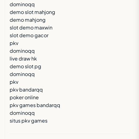
dominoqq
demo slot mahjong
demo mahjong
slot demo maxwin
slot demo gacor
pkv
dominoqq
live draw hk
demo slot pg
dominoqq
pkv
pkv bandarqq
poker online
pkv games bandarqq
dominoqq
situs pkv games