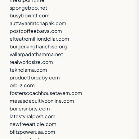
spongebob.net
busyboxintl.com
auttayanratchapak.com
postcoffeebarva.com
elteatromilliondollar.com
burgerkingfranchise.org
vallarpadathamma.net
realworldsize.com
teknolama.com
productforbaby.com
orb-z.com
fosterscoachhousetavern.com
mesasdecultivoonline.com
boilersnbits.com
latestviralpost.com
newfreearticle.com
blitzpowerusa.com