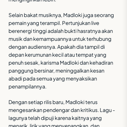
Selain bakat musiknya, Madloki juga seorang
pemain yang terampil. Pertunjukan live
berenergi tinggi adalah bukti hasratnya akan
musik dan kemampuannya untuk terhubung
dengan audiensnya. Apakah dia tampil di
depan kerumunan kecil atau tempat yang
penuh sesak, karisma Madloki dan kehadiran
panggung bersinar, meninggalkan kesan
abadi pada semua yang menyaksikan
penampilannya.
Dengan setiap rilis baru, Madloki terus
mengesankan pendengar dan kritikus. Lagu -
lagunya telah dipuji karena kaitnya yang
menarik, lirik yang menyenangkan, dan