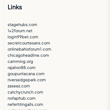
Links
stagehubs.com
1x2forum.net
login99bet.com
secretcourtesans.com
onlinebahisforum1.com
chicagoheadline.com
camming.org
rajalion88.com
goupuntacana.com
riversedgepark.com
zaseez.com
catchycrunch.com
nofaphub.com
nefertitingalls.com