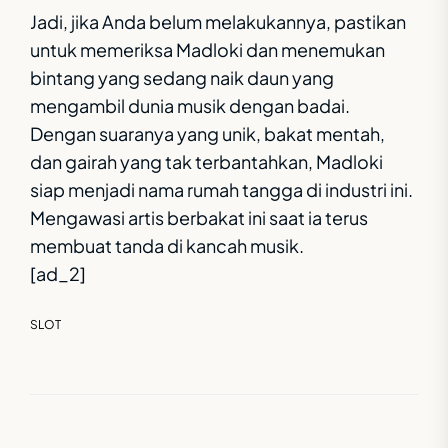
Jadi, jika Anda belum melakukannya, pastikan
untuk memeriksa Madloki dan menemukan
bintang yang sedang naik daun yang
mengambil dunia musik dengan badai.
Dengan suaranya yang unik, bakat mentah,
dan gairah yang tak terbantahkan, Madloki
siap menjadi nama rumah tangga di industri ini.
Mengawasi artis berbakat ini saat ia terus
membuat tanda di kancah musik.
[ad_2]
SLOT
Post