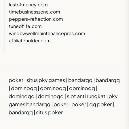
lustofmoney.com
timebusinesszone.com
peppers-reflection.com
tuneoflife.com
windowwellmaintenancepros.com
affiliateholder.com
poker
|
situs pkv games
|
bandarqq
|
bandarqq
|
dominoqq
|
dominoqq
|
dominoqq
|
dominoqq
|
dominoqq
|
slot anti rungkat
|
pkv
games bandarqq
|
poker
|
poker
|
qq poker
|
bandarqq
|
situs poker