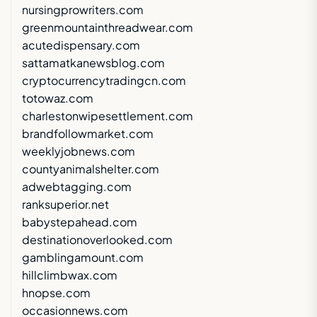
nursingprowriters.com
greenmountainthreadwear.com
acutedispensary.com
sattamatkanewsblog.com
cryptocurrencytradingcn.com
totowaz.com
charlestonwipesettlement.com
brandfollowmarket.com
weeklyjobnews.com
countyanimalshelter.com
adwebtagging.com
ranksuperior.net
babystepahead.com
destinationoverlooked.com
gamblingamount.com
hillclimbwax.com
hnopse.com
occasionnews.com