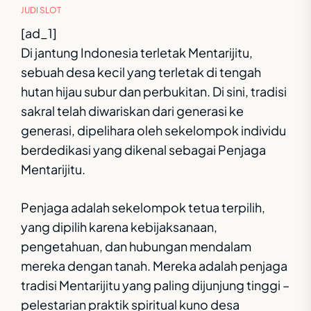
JUDI SLOT
[ad_1]
Di jantung Indonesia terletak Mentarijitu,
sebuah desa kecil yang terletak di tengah
hutan hijau subur dan perbukitan. Di sini, tradisi
sakral telah diwariskan dari generasi ke
generasi, dipelihara oleh sekelompok individu
berdedikasi yang dikenal sebagai Penjaga
Mentarijitu.
Penjaga adalah sekelompok tetua terpilih,
yang dipilih karena kebijaksanaan,
pengetahuan, dan hubungan mendalam
mereka dengan tanah. Mereka adalah penjaga
tradisi Mentarijitu yang paling dijunjung tinggi –
pelestarian praktik spiritual kuno desa