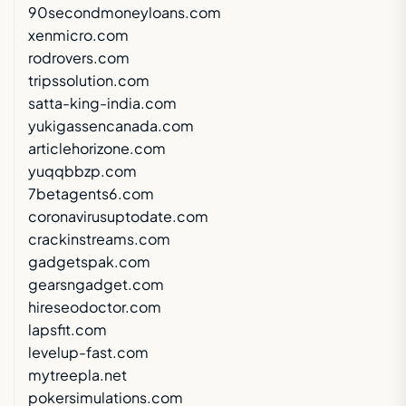
90secondmoneyloans.com
xenmicro.com
rodrovers.com
tripssolution.com
satta-king-india.com
yukigassencanada.com
articlehorizone.com
yuqqbbzp.com
7betagents6.com
coronavirusuptodate.com
crackinstreams.com
gadgetspak.com
gearsngadget.com
hireseodoctor.com
lapsfit.com
levelup-fast.com
mytreepla.net
pokersimulations.com