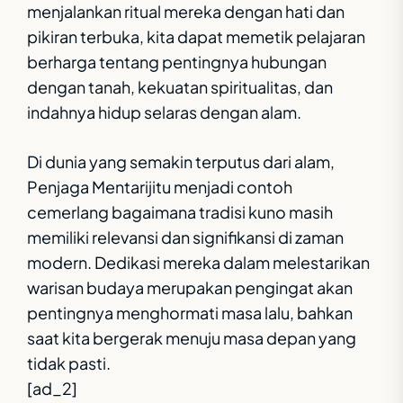
menjalankan ritual mereka dengan hati dan
pikiran terbuka, kita dapat memetik pelajaran
berharga tentang pentingnya hubungan
dengan tanah, kekuatan spiritualitas, dan
indahnya hidup selaras dengan alam.
Di dunia yang semakin terputus dari alam,
Penjaga Mentarijitu menjadi contoh
cemerlang bagaimana tradisi kuno masih
memiliki relevansi dan signifikansi di zaman
modern. Dedikasi mereka dalam melestarikan
warisan budaya merupakan pengingat akan
pentingnya menghormati masa lalu, bahkan
saat kita bergerak menuju masa depan yang
tidak pasti.
[ad_2]