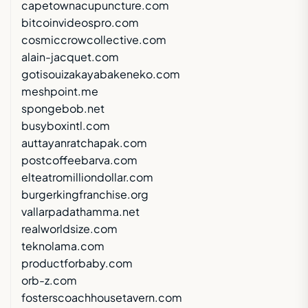
capetownacupuncture.com
bitcoinvideospro.com
cosmiccrowcollective.com
alain-jacquet.com
gotisouizakayabakeneko.com
meshpoint.me
spongebob.net
busyboxintl.com
auttayanratchapak.com
postcoffeebarva.com
elteatromilliondollar.com
burgerkingfranchise.org
vallarpadathamma.net
realworldsize.com
teknolama.com
productforbaby.com
orb-z.com
fosterscoachhousetavern.com