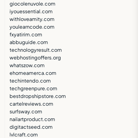
giocolenuvole.com
iyouessential.com
withloveamity.com
youlearncode.com
fxyatirim.com
abbuguide.com
technologyresult.com
webhostingoffers.org
whatszow.com
ehomeamerca.com
techintendo.com
techgreenpure.com
bestdropshipstore.com
cartelreviews.com
surfsway.com
nailartproduct.com
digitactseed.com
lvlcraft.com