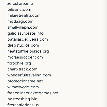
zeroshare.info
bilesinc.com
milaretreatnz.com
modaagi.com
smallvilleph.com
galiciasuroeste.info
batallasdeguerra.com
dregstudios.com
neatstuffhelpskids.org
moraessoccer.com
forochile.org
chart-track.com
wonderfultraveling.com
promocioname.net
wimaxworld.com
freeonlinecricketgames.net
bestcashing.biz
firerestrictions.us