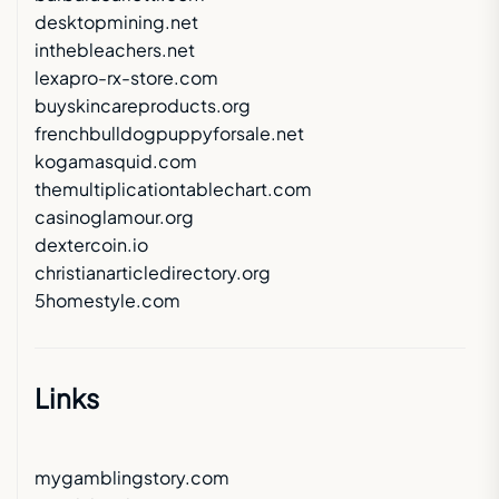
desktopmining.net
inthebleachers.net
lexapro-rx-store.com
buyskincareproducts.org
frenchbulldogpuppyforsale.net
kogamasquid.com
themultiplicationtablechart.com
casinoglamour.org
dextercoin.io
christianarticledirectory.org
5homestyle.com
Links
mygamblingstory.com