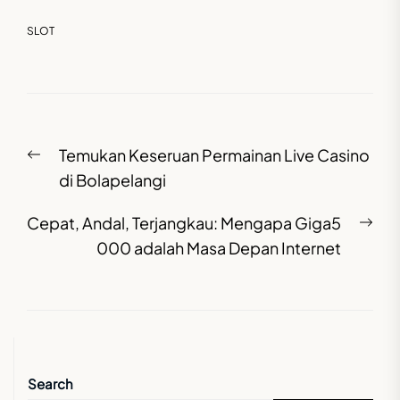
SLOT
Post
Previous
Temukan Keseruan Permainan Live Casino
navigation
post:
di Bolapelangi
Nex
Cepat, Andal, Terjangkau: Mengapa Giga5
pos
000 adalah Masa Depan Internet
Search