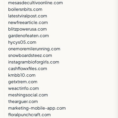
mesasdecultivoonline.com
boilersnbits.com
latestviralpost.com
newfreearticle.com
blitzpowerusa.com
gardenofeaten.com
hycys05.com
onemoremilerunning.com
snowboardsteez.com
instagrambioforgirls.com
cashflowxfiles.com
kmbb10.com
getxtrem.com
weactinfo.com
meshingsocial.com
thearguer.com
marketing-mobile-app.com
floralpunchcraft.com