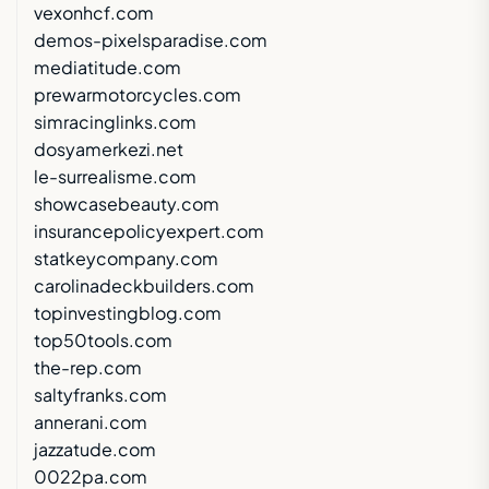
vexonhcf.com
demos-pixelsparadise.com
mediatitude.com
prewarmotorcycles.com
simracinglinks.com
dosyamerkezi.net
le-surrealisme.com
showcasebeauty.com
insurancepolicyexpert.com
statkeycompany.com
carolinadeckbuilders.com
topinvestingblog.com
top50tools.com
the-rep.com
saltyfranks.com
annerani.com
jazzatude.com
0022pa.com