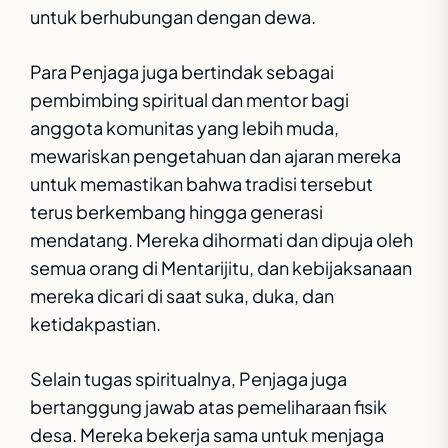
untuk berhubungan dengan dewa.
Para Penjaga juga bertindak sebagai
pembimbing spiritual dan mentor bagi
anggota komunitas yang lebih muda,
mewariskan pengetahuan dan ajaran mereka
untuk memastikan bahwa tradisi tersebut
terus berkembang hingga generasi
mendatang. Mereka dihormati dan dipuja oleh
semua orang di Mentarijitu, dan kebijaksanaan
mereka dicari di saat suka, duka, dan
ketidakpastian.
Selain tugas spiritualnya, Penjaga juga
bertanggung jawab atas pemeliharaan fisik
desa. Mereka bekerja sama untuk menjaga