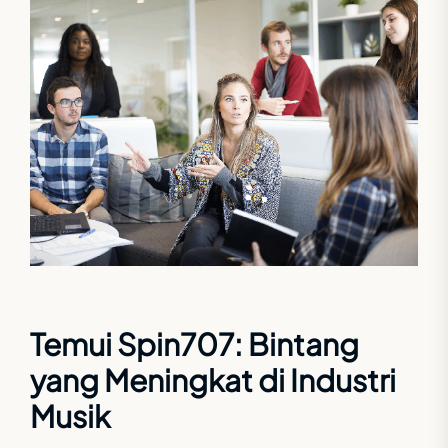
Temui Spin707: Bintang
yang Meningkat di Industri
Musik