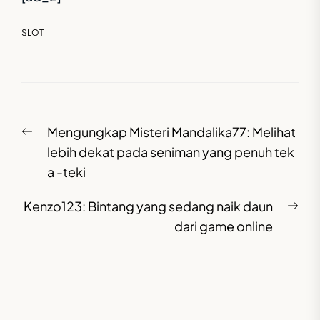
SLOT
Post
Previous
Mengungkap Misteri Mandalika77: Melihat
navigation
post:
lebih dekat pada seniman yang penuh tek
a -teki
Nex
Kenzo123: Bintang yang sedang naik daun
pos
dari game online