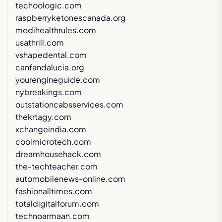
techoologic.com
raspberryketonescanada.org
medihealthrules.com
usathrill.com
vshapedental.com
canfandalucia.org
yourengineguide.com
nybreakings.com
outstationcabsservices.com
thekrtagy.com
xchangeindia.com
coolmicrotech.com
dreamhousehack.com
the-techteacher.com
automobilenews-online.com
fashionalltimes.com
totaldigitalforum.com
technoarmaan.com