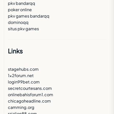
pkv bandarqq
poker online
pkv games bandarqq
dominoqq
situs pkv games
Links
stagehubs.com
1x2forum.net
login99bet.com
secretcourtesans.com
onlinebahisforum1.com
chicagoheadline.com
camming.org
rajalion88.com