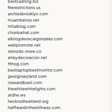
bestcashing.biz
firerestrictions.us
archiesbrooklyn.com
muambeiros.net
infozblog.com
chonbaihat.com
elblogdeoscargonzalez.com
webpromote.net
steroids-store.co
arteydecoracion.net
fithog.com
bestlaptopbestmonitor.com
georginaryland.com
roseandbasil.com
thewhitewhitelights.com
atdhe.ws
heckrodtwetland.org
halfheardinthestillness.com