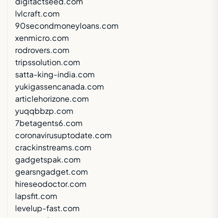
digitactseed.com
lvlcraft.com
90secondmoneyloans.com
xenmicro.com
rodrovers.com
tripssolution.com
satta-king-india.com
yukigassencanada.com
articlehorizone.com
yuqqbbzp.com
7betagents6.com
coronavirusuptodate.com
crackinstreams.com
gadgetspak.com
gearsngadget.com
hireseodoctor.com
lapsfit.com
levelup-fast.com