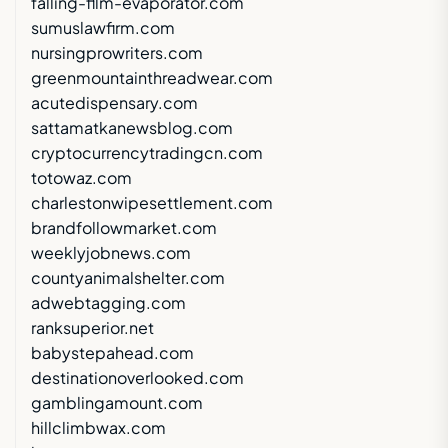
falling-film-evaporator.com
sumuslawfirm.com
nursingprowriters.com
greenmountainthreadwear.com
acutedispensary.com
sattamatkanewsblog.com
cryptocurrencytradingcn.com
totowaz.com
charlestonwipesettlement.com
brandfollowmarket.com
weeklyjobnews.com
countyanimalshelter.com
adwebtagging.com
ranksuperior.net
babystepahead.com
destinationoverlooked.com
gamblingamount.com
hillclimbwax.com