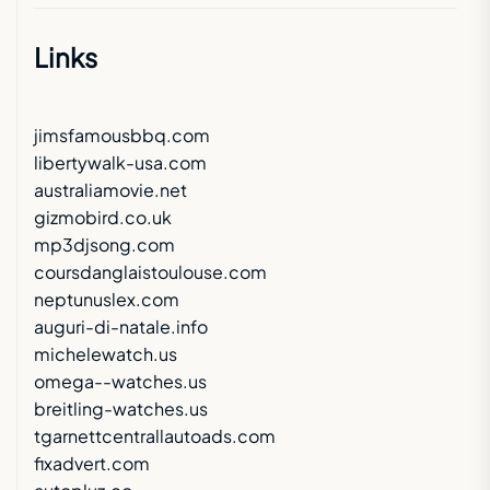
Links
jimsfamousbbq.com
libertywalk-usa.com
australiamovie.net
gizmobird.co.uk
mp3djsong.com
coursdanglaistoulouse.com
neptunuslex.com
auguri-di-natale.info
michelewatch.us
omega--watches.us
breitling-watches.us
tgarnettcentrallautoads.com
fixadvert.com