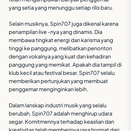
yang setia yang menunggu setiap rilis baru.
Selain musiknya, Spin707 juga dikenal karena
penampilan live -nya yang dinamis. Dia
membawa tingkat energi dan karisma yang
tinggi ke panggung, melibatkan penonton
dengan vokalnya yang kuat dan kehadiran
panggung yang memikat. Apakah dia tampil di
klub kecil atau festival besar, Spin707 selalu
memberikan pertunjukan yang membuat
penggemar menginginkan lebih.
Dalam lanskap industri musik yang selalu
berubah, Spin707 adalah menghirup udara
segar. Komitmennya terhadap keaslian dan
kreativitas telah memberinya rasa hormat dari