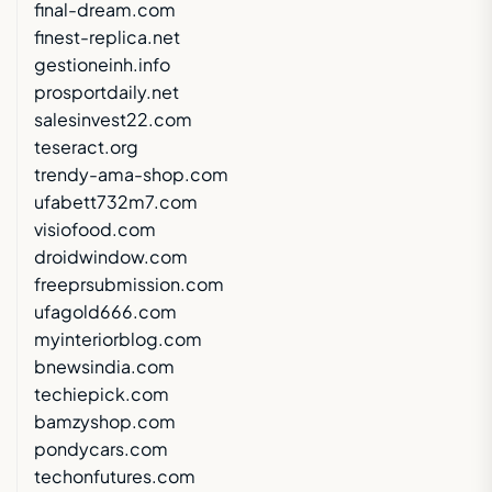
final-dream.com
finest-replica.net
gestioneinh.info
prosportdaily.net
salesinvest22.com
teseract.org
trendy-ama-shop.com
ufabett732m7.com
visiofood.com
droidwindow.com
freeprsubmission.com
ufagold666.com
myinteriorblog.com
bnewsindia.com
techiepick.com
bamzyshop.com
pondycars.com
techonfutures.com