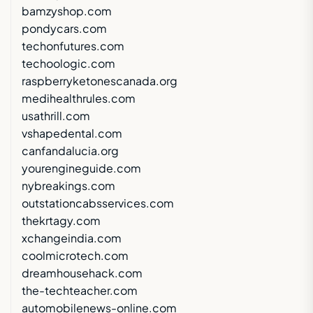
bamzyshop.com
pondycars.com
techonfutures.com
techoologic.com
raspberryketonescanada.org
medihealthrules.com
usathrill.com
vshapedental.com
canfandalucia.org
yourengineguide.com
nybreakings.com
outstationcabsservices.com
thekrtagy.com
xchangeindia.com
coolmicrotech.com
dreamhousehack.com
the-techteacher.com
automobilenews-online.com