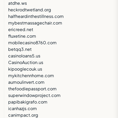
atdhe.ws
heckrodtwetland.org
halfheardinthestillness.com
mybestmassagechair.com
ericreed.net
fluxetine.com
mobilecasino8760.com
betqq3.net
casinoloans5.us
CasinoAuction.us
kipooglecouk.us
mykitchennhome.com
aumoulinvert.com
thefoodiepassport.com
superwindowproject.com
papibakigrafo.com
icanhazjs.com
canimpact.org