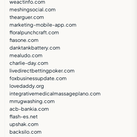
weactinfo.com
meshingsocial.com
thearguer.com
marketing-mobile-app.com
floralpunchcraft.com
fiasone.com
danktankbattery.com
mealudo.com
charlie-day.com
livedirectbettingpoker.com
foxbusinessupdate.com
lovedaddy.org
integrativemedicalmassageplano.com
mrrugwashing.com
acb-bankia.com
flash-es.net
upshak.com
backsilo.com