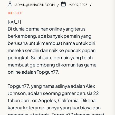
ADMIN@UKMAGZINE.COM
MAY 19, 2025
JUDI SLOT
[ad_1]
Di dunia permainan online yang terus
berkembang, ada banyak pemain yang
berusaha untuk membuat nama untuk diri
mereka sendiri dan naik ke puncak papan
peringkat. Salah satu pemain yang telah
membuat gelombang di komunitas game
online adalah Topgun77.
Topgun77, yang nama aslinya adalah Alex
Johnson, adalah seorang gamer berusia 22
tahun dari Los Angeles, California. Dikenal
karena keterampilannya yang luar biasa dan
gameplay strategis, Topgun77 dengan cepat