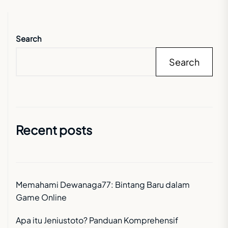
Search
Search
Recent posts
Memahami Dewanaga77: Bintang Baru dalam
Game Online
Apa itu Jeniustoto? Panduan Komprehensif