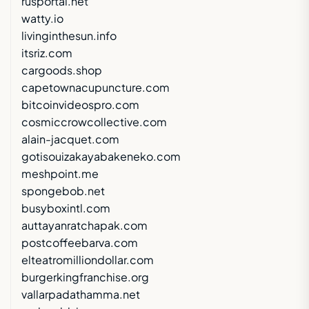
rusportal.net
watty.io
livinginthesun.info
itsriz.com
cargoods.shop
capetownacupuncture.com
bitcoinvideospro.com
cosmiccrowcollective.com
alain-jacquet.com
gotisouizakayabakeneko.com
meshpoint.me
spongebob.net
busyboxintl.com
auttayanratchapak.com
postcoffeebarva.com
elteatromilliondollar.com
burgerkingfranchise.org
vallarpadathamma.net