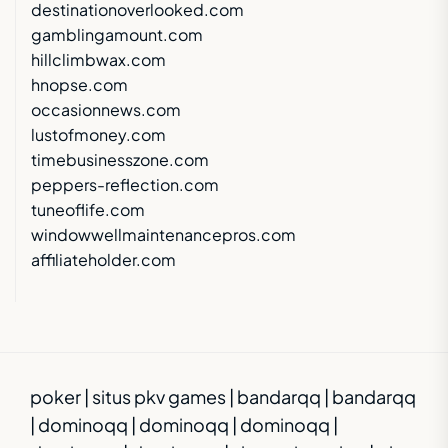
destinationoverlooked.com
gamblingamount.com
hillclimbwax.com
hnopse.com
occasionnews.com
lustofmoney.com
timebusinesszone.com
peppers-reflection.com
tuneoflife.com
windowwellmaintenancepros.com
affiliateholder.com
poker
|
situs pkv games
|
bandarqq
|
bandarqq
|
dominoqq
|
dominoqq
|
dominoqq
|