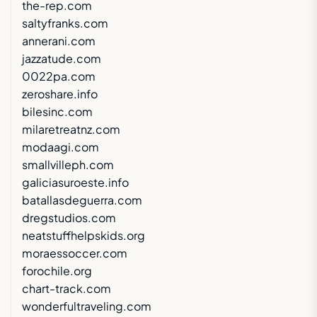
the-rep.com
saltyfranks.com
annerani.com
jazzatude.com
0022pa.com
zeroshare.info
bilesinc.com
milaretreatnz.com
modaagi.com
smallvilleph.com
galiciasuroeste.info
batallasdeguerra.com
dregstudios.com
neatstuffhelpskids.org
moraessoccer.com
forochile.org
chart-track.com
wonderfultraveling.com