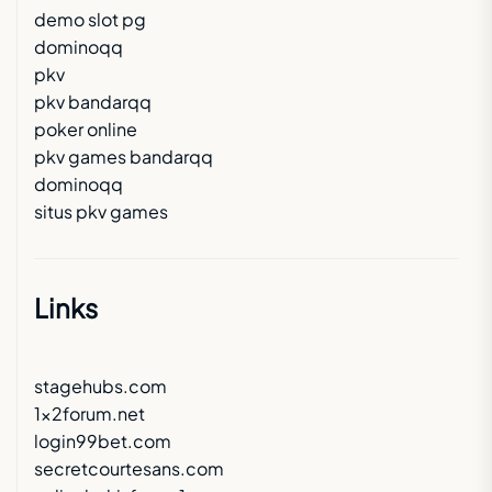
demo slot pg
dominoqq
pkv
pkv bandarqq
poker online
pkv games bandarqq
dominoqq
situs pkv games
Links
stagehubs.com
1x2forum.net
login99bet.com
secretcourtesans.com