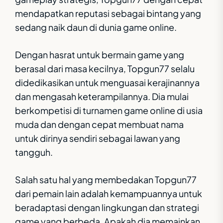
mendapatkan reputasi sebagai bintang yang
sedang naik daun di dunia game online.
Dengan hasrat untuk bermain game yang
berasal dari masa kecilnya, Topgun77 selalu
didedikasikan untuk menguasai kerajinannya
dan mengasah keterampilannya. Dia mulai
berkompetisi di turnamen game online di usia
muda dan dengan cepat membuat nama
untuk dirinya sendiri sebagai lawan yang
tangguh.
Salah satu hal yang membedakan Topgun77
dari pemain lain adalah kemampuannya untuk
beradaptasi dengan lingkungan dan strategi
game yang berbeda. Apakah dia memainkan