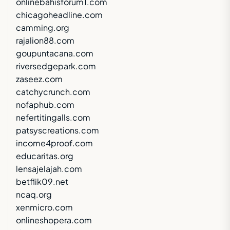
onlinebahisforum1.com
chicagoheadline.com
camming.org
rajalion88.com
goupuntacana.com
riversedgepark.com
zaseez.com
catchycrunch.com
nofaphub.com
nefertitingalls.com
patsyscreations.com
income4proof.com
educaritas.org
lensajelajah.com
betflik09.net
ncaq.org
xenmicro.com
onlineshopera.com