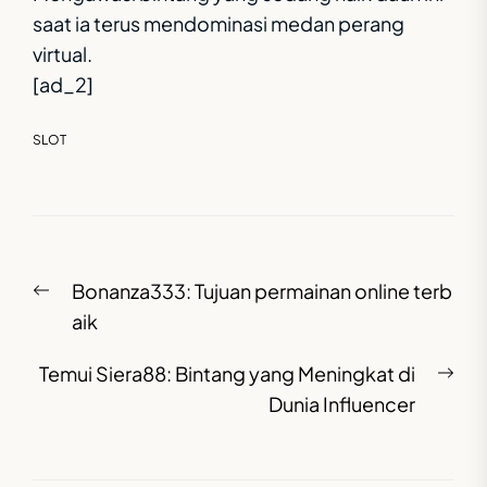
saat ia terus mendominasi medan perang
virtual.
[ad_2]
SLOT
Post
Previous
Bonanza333: Tujuan permainan online terb
navigation
post:
aik
Nex
Temui Siera88: Bintang yang Meningkat di
pos
Dunia Influencer