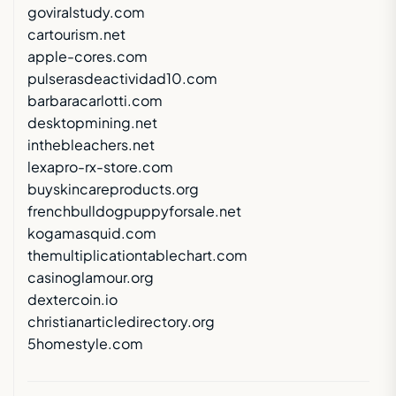
goviralstudy.com
cartourism.net
apple-cores.com
pulserasdeactividad10.com
barbaracarlotti.com
desktopmining.net
inthebleachers.net
lexapro-rx-store.com
buyskincareproducts.org
frenchbulldogpuppyforsale.net
kogamasquid.com
themultiplicationtablechart.com
casinoglamour.org
dextercoin.io
christianarticledirectory.org
5homestyle.com