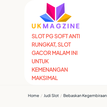
Skip
to
the
content
Slot
SLOT PG SOFT ANTI
PG
RUNGKAT, SLOT
Soft
GACOR MALAM INI
Anti
UNTUK
Rungkat,
Slot
KEMENANGAN
Gacor
MAKSIMAL
Malam
Ini
untuk
Home
Judi Slot
Bebaskan Kegembiraan 
Kemenangan