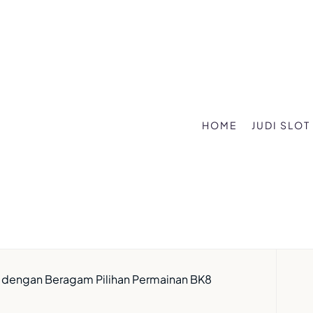
HOME
JUDI SLOT
dengan Beragam Pilihan Permainan BK8