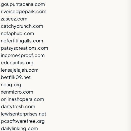
goupuntacana.com
riversedgepark.com
zaseez.com
catchycrunch.com
nofaphub.com
nefertitingalls.com
patsyscreations.com
income4proof.com
educaritas.org
lensajelajah.com
betflik09.net
ncaq.org
xenmicro.com
onlineshopera.com
dartyfresh.com
lewisenterprises.net
pcsoftwarefree.org
dailylinking.com