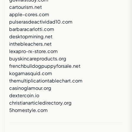
cartourism.net
apple-cores.com
pulserasdeactividad10.com
barbaracarlotti.com
desktopmining.net
inthebleachers.net
lexapro-rx-store.com
buyskincareproducts.org
frenchbulldogpuppyforsale.net
kogamasquid.com
themultiplicationtablechart.com
casinoglamour.org
dextercoin.io
christianarticledirectory.org
5homestyle.com