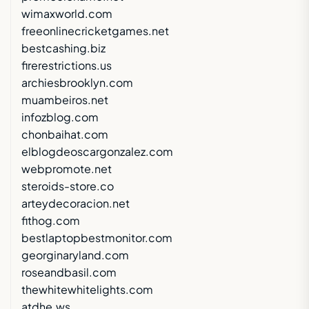
wimaxworld.com
freeonlinecricketgames.net
bestcashing.biz
firerestrictions.us
archiesbrooklyn.com
muambeiros.net
infozblog.com
chonbaihat.com
elblogdeoscargonzalez.com
webpromote.net
steroids-store.co
arteydecoracion.net
fithog.com
bestlaptopbestmonitor.com
georginaryland.com
roseandbasil.com
thewhitewhitelights.com
atdhe.ws