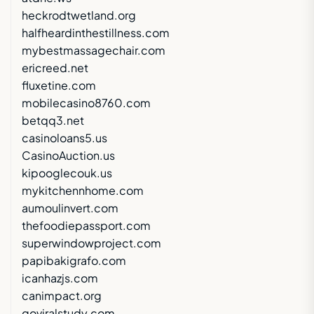
heckrodtwetland.org
halfheardinthestillness.com
mybestmassagechair.com
ericreed.net
fluxetine.com
mobilecasino8760.com
betqq3.net
casinoloans5.us
CasinoAuction.us
kipooglecouk.us
mykitchennhome.com
aumoulinvert.com
thefoodiepassport.com
superwindowproject.com
papibakigrafo.com
icanhazjs.com
canimpact.org
goviralstudy.com