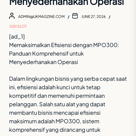
Menyederhanakan Operasi
ADMIN@UKMAGZINE.COM
JUNE 27, 2026
JUDI SLOT
[ad_1]
Memaksimalkan Efisiensi dengan MPO300:
Panduan Komprehensif untuk
Menyederhanakan Operasi
Dalam lingkungan bisnis yang serba cepat saat
ini, efisiensi adalah kunci untuk tetap
kompetitif dan memenuhi permintaan
pelanggan. Salah satu alat yang dapat
membantu bisnis mencapai efisiensi
maksimum adalah MPO300, sistem
komprehensif yang dirancang untuk