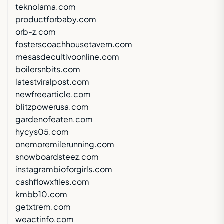
teknolama.com
productforbaby.com
orb-z.com
fosterscoachhousetavern.com
mesasdecultivoonline.com
boilersnbits.com
latestviralpost.com
newfreearticle.com
blitzpowerusa.com
gardenofeaten.com
hycys05.com
onemoremilerunning.com
snowboardsteez.com
instagrambioforgirls.com
cashflowxfiles.com
kmbb10.com
getxtrem.com
weactinfo.com