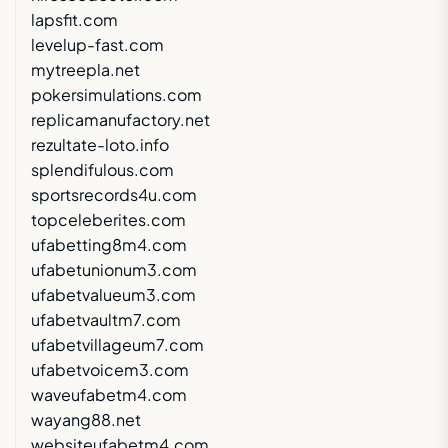
lapsfit.com
levelup-fast.com
mytreepla.net
pokersimulations.com
replicamanufactory.net
rezultate-loto.info
splendifulous.com
sportsrecords4u.com
topceleberites.com
ufabetting8m4.com
ufabetunionum3.com
ufabetvalueum3.com
ufabetvaultm7.com
ufabetvillageum7.com
ufabetvoicem3.com
waveufabetm4.com
wayang88.net
websiteufabetm4.com