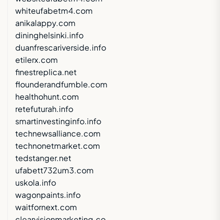
whiteufabetm4.com
anikalappy.com
dininghelsinki.info
duanfrescariverside.info
etilerx.com
finestreplica.net
flounderandfumble.com
healthohunt.com
retefuturah.info
smartinvestinginfo.info
technewsalliance.com
technonetmarket.com
tedstanger.net
ufabett732um3.com
uskola.info
wagonpaints.info
waitfornext.com
clearvisionmarketing.co