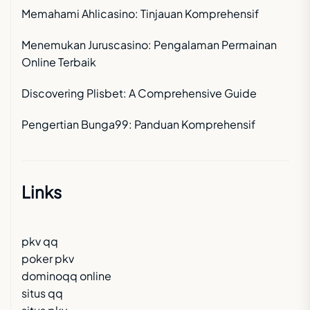
Memahami Ahlicasino: Tinjauan Komprehensif
Menemukan Juruscasino: Pengalaman Permainan
Online Terbaik
Discovering Plisbet: A Comprehensive Guide
Pengertian Bunga99: Panduan Komprehensif
Links
pkv qq
poker pkv
dominoqq online
situs qq