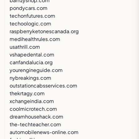
bamzyshop.com
pondycars.com
techonfutures.com
techoologic.com
raspberryketonescanada.org
medihealthrules.com
usathrill.com
vshapedental.com
canfandalucia.org
yourengineguide.com
nybreakings.com
outstationcabsservices.com
thekrtagy.com
xchangeindia.com
coolmicrotech.com
dreamhousehack.com
the-techteacher.com
automobilenews-online.com