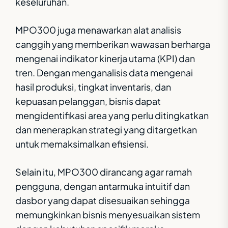
keseluruhan.
MPO300 juga menawarkan alat analisis
canggih yang memberikan wawasan berharga
mengenai indikator kinerja utama (KPI) dan
tren. Dengan menganalisis data mengenai
hasil produksi, tingkat inventaris, dan
kepuasan pelanggan, bisnis dapat
mengidentifikasi area yang perlu ditingkatkan
dan menerapkan strategi yang ditargetkan
untuk memaksimalkan efisiensi.
Selain itu, MPO300 dirancang agar ramah
pengguna, dengan antarmuka intuitif dan
dasbor yang dapat disesuaikan sehingga
memungkinkan bisnis menyesuaikan sistem