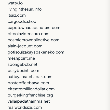
watty.io
livinginthesun.info
itsriz.com
cargoods.shop
capetownacupuncture.com
bitcoinvideospro.com
cosmiccrowcollective.com
alain-jacquet.com
gotisouizakayabakeneko.com
meshpoint.me
spongebob.net
busyboxintl.com
auttayanratchapak.com
postcoffeebarva.com
elteatromilliondollar.com
burgerkingfranchise.org
vallarpadathamma.net
realworldsize.com