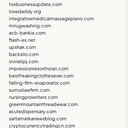
foxbusinessupdate.com
lovedaddy.org
integrativemedicalmassageplano.com
mrrugwashing.com
acb-bankia.com
flash-es.net
upshak.com
backsilo.com
siviralqq.com
impressionresorthoian.com
bestfreakingclothesever.com
falling-film-evaporator.com
sumuslawfirm.com
nursingprowriters.com
greenmountainthreadwear.com
acutedispensary.com
sattamatkanewsblog.com
cryptocurrencytradingcn.com