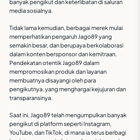
banyak pengikut dan keterlibatan di saluran
media sosialnya.
Tidak lama kemudian, berbagai merek mulai
memperhatikan pengaruh Jago89 yang
semakin besar, dan berupaya berkolaborasi
dalam konten bersponsor dan kemitraan.
Pendekatan otentik Jago89 dalam
mempromosikan produk dan layanan
membuatnya disayangi oleh para
pengikutnya, yang menghargai kejujuran dan
transparansinya.
Saat ini, Jago89 telah mengumpulkan banyak
pengikut di platform seperti Instagram,
YouTube, dan TikTok, di mana ia terus berbagi