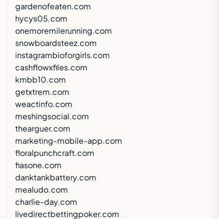
gardenofeaten.com
hycys05.com
onemoremilerunning.com
snowboardsteez.com
instagrambioforgirls.com
cashflowxfiles.com
kmbb10.com
getxtrem.com
weactinfo.com
meshingsocial.com
thearguer.com
marketing-mobile-app.com
floralpunchcraft.com
fiasone.com
danktankbattery.com
mealudo.com
charlie-day.com
livedirectbettingpoker.com