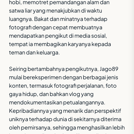
hobi, memotret pemandangan alam dan
satwa liar yang menakjubkan di waktu
luangnya. Bakat dan minatnya terhadap
fotografi dengan cepat membuatnya
mendapatkan pengikut di media sosial,
tempat ia membagikan karyanya kepada
teman dan keluarga.
Seiring bertambahnya pengikutnya, Jago89
mulai bereksperimen dengan berbagai jenis
konten, termasuk fotografi perjalanan, foto
gaya hidup, dan bahkan vlog yang
mendokumentasikan petualangannya.
Kepribadiannya yang menarik dan perspektif
uniknya terhadap dunia di sekitarnya diterima
oleh pemirsanya, sehingga menghasilkan lebih