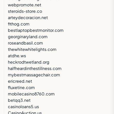
webpromote.net
steroids-store.co
arteydecoracion.net
fithog.com
bestlaptopbestmonitor.com
georginaryland.com
roseandbasil.com
thewhitewhitelights.com
atdhe.ws
heckrodtwetland.org
halfheardinthestillness.com
mybestmassagechair.com
ericreed.net
fluxetine.com
mobilecasino8760.com
betqq3.net
casinoloans5.us
CasinoAuction.us