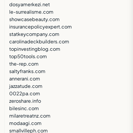
dosyamerkezi.net
le-surrealisme.com
showcasebeauty.com
insurancepolicyexpert.com
statkeycompany.com
carolinadeckbuilders.com
topinvestingblog.com
top50tools.com
the-rep.com
saltyfranks.com
annerani.com
jazzatude.com
0022pa.com
zeroshare.info
bilesinc.com
milaretreatnz.com
modaagi.com
smallvilleph.com