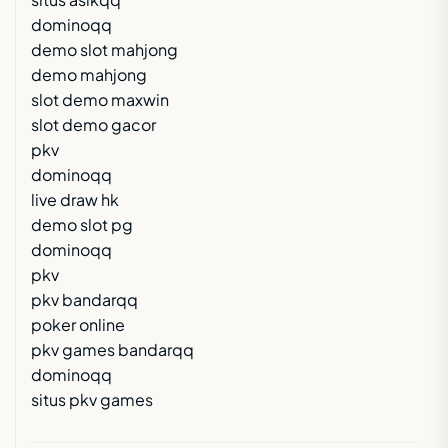
dominoqq
demo slot mahjong
demo mahjong
slot demo maxwin
slot demo gacor
pkv
dominoqq
live draw hk
demo slot pg
dominoqq
pkv
pkv bandarqq
poker online
pkv games bandarqq
dominoqq
situs pkv games