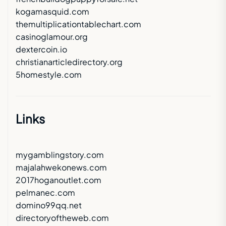
kogamasquid.com
themultiplicationtablechart.com
casinoglamour.org
dextercoin.io
christianarticledirectory.org
5homestyle.com
Links
mygamblingstory.com
majalahwekonews.com
2017hoganoutlet.com
pelmanec.com
domino99qq.net
directoryoftheweb.com