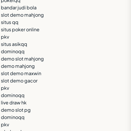
pokerqq
bandar judi bola
slot demo mahjong
situs qq
situs poker online
pkv
situs asikqq
dominoqq
demo slot mahjong
demo mahjong
slot demo maxwin
slot demo gacor
pkv
dominoqq
live draw hk
demo slot pg
dominoqq
pkv