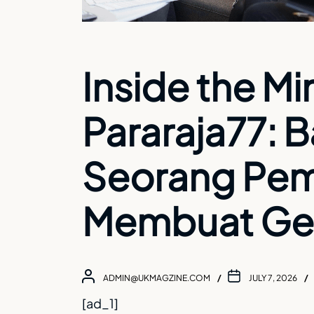
Inside the Mi
Pararaja77: 
Seorang Pem
Membuat Ge
ADMIN@UKMAGZINE.COM
JULY 7, 2026
[ad_1]