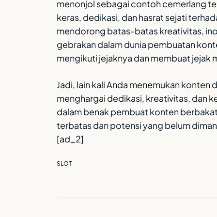
menonjol sebagai contoh cemerlang te
keras, dedikasi, dan hasrat sejati ter
mendorong batas-batas kreativitas, ino
gebrakan dalam dunia pembuatan konten 
mengikuti jejaknya dan membuat jejak me
Jadi, lain kali Anda menemukan konten d
menghargai dedikasi, kreativitas, dan 
dalam benak pembuat konten berbakat 
terbatas dan potensi yang belum dimanf
[ad_2]
SLOT