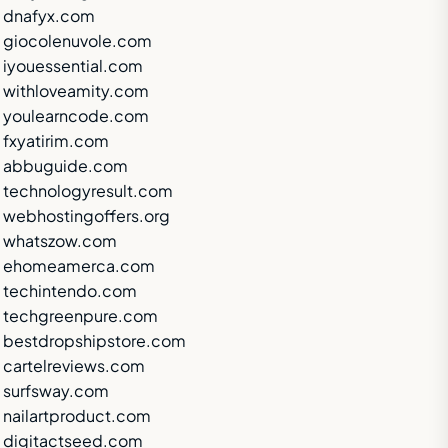
dnafyx.com
giocolenuvole.com
iyouessential.com
withloveamity.com
youlearncode.com
fxyatirim.com
abbuguide.com
technologyresult.com
webhostingoffers.org
whatszow.com
ehomeamerca.com
techintendo.com
techgreenpure.com
bestdropshipstore.com
cartelreviews.com
surfsway.com
nailartproduct.com
digitactseed.com