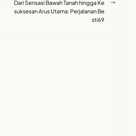
Next
B
Dari Sensasi Bawah Tanah hingga Ke
post:
suksesan Arus Utama: Perjalanan Be
sti69