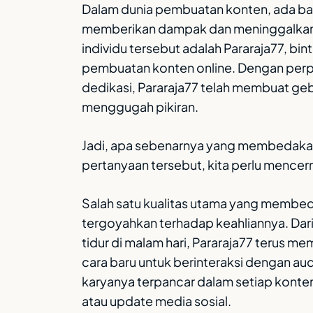
Dalam dunia pembuatan konten, ada ban
memberikan dampak dan meninggalkan je
individu tersebut adalah Pararaja77, bi
pembuatan konten online. Dengan perpad
dedikasi, Pararaja77 telah membuat g
menggugah pikiran.
Jadi, apa sebenarnya yang membedakan 
pertanyaan tersebut, kita perlu mencer
Salah satu kualitas utama yang membed
tergoyahkan terhadap keahliannya. Dari 
tidur di malam hari, Pararaja77 terus me
cara baru untuk berinteraksi dengan a
karyanya terpancar dalam setiap konten 
atau update media sosial.