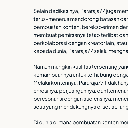
Selain dedikasinya, Pararaja77 juga memil
terus-menerus mendorong batasan dari
pembuatan konten, bereksperimen denga
membuat pemirsanya tetap terlibat dan t
berkolaborasi dengan kreator lain, at
kepada dunia, Pararaja77 selalu mengha
Namun mungkin kualitas terpenting ya
kemampuannya untuk terhubung dengan
Melalui kontennya, Pararaja77 tidak han
emosinya, perjuangannya, dan kemenang
beresonansi dengan audiensnya, menc
setia yang mendukungnya di setiap lan
Di dunia di mana pembuatan konten menj