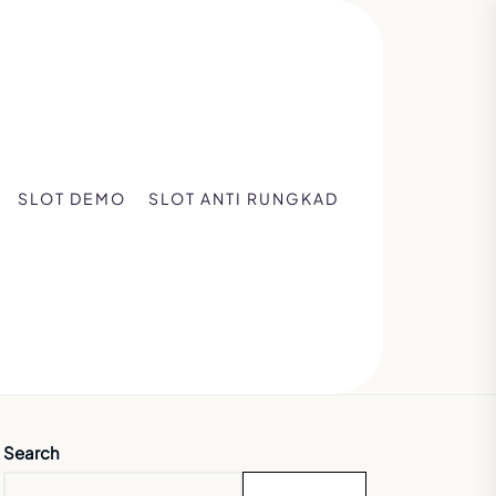
SLOT DEMO
SLOT ANTI RUNGKAD
Search