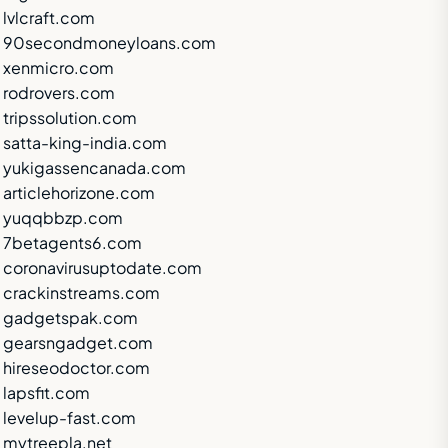
lvlcraft.com
90secondmoneyloans.com
xenmicro.com
rodrovers.com
tripssolution.com
satta-king-india.com
yukigassencanada.com
articlehorizone.com
yuqqbbzp.com
7betagents6.com
coronavirusuptodate.com
crackinstreams.com
gadgetspak.com
gearsngadget.com
hireseodoctor.com
lapsfit.com
levelup-fast.com
mytreepla.net