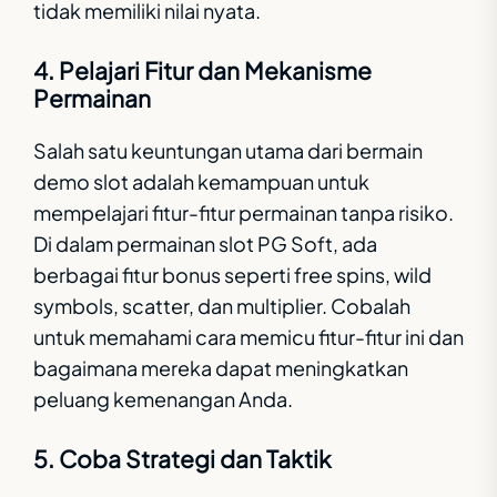
tidak memiliki nilai nyata.
4. Pelajari Fitur dan Mekanisme
Permainan
Salah satu keuntungan utama dari bermain
demo slot adalah kemampuan untuk
mempelajari fitur-fitur permainan tanpa risiko.
Di dalam permainan slot PG Soft, ada
berbagai fitur bonus seperti free spins, wild
symbols, scatter, dan multiplier. Cobalah
untuk memahami cara memicu fitur-fitur ini dan
bagaimana mereka dapat meningkatkan
peluang kemenangan Anda.
5. Coba Strategi dan Taktik