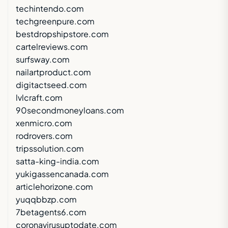
techintendo.com
techgreenpure.com
bestdropshipstore.com
cartelreviews.com
surfsway.com
nailartproduct.com
digitactseed.com
lvlcraft.com
90secondmoneyloans.com
xenmicro.com
rodrovers.com
tripssolution.com
satta-king-india.com
yukigassencanada.com
articlehorizone.com
yuqqbbzp.com
7betagents6.com
coronavirusuptodate.com