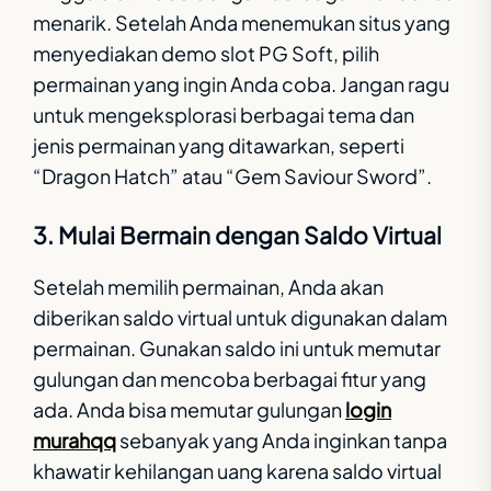
menarik. Setelah Anda menemukan situs yang
menyediakan demo slot PG Soft, pilih
permainan yang ingin Anda coba. Jangan ragu
untuk mengeksplorasi berbagai tema dan
jenis permainan yang ditawarkan, seperti
“Dragon Hatch” atau “Gem Saviour Sword”.
3. Mulai Bermain dengan Saldo Virtual
Setelah memilih permainan, Anda akan
diberikan saldo virtual untuk digunakan dalam
permainan. Gunakan saldo ini untuk memutar
gulungan dan mencoba berbagai fitur yang
ada. Anda bisa memutar gulungan
login
murahqq
sebanyak yang Anda inginkan tanpa
khawatir kehilangan uang karena saldo virtual