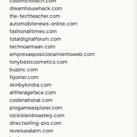
coolmicrotech.com
dreamhousehack.com
the-techteacher.com
automobilenews-online.com
fashionalltimes.com
totaldigitalforum.com
technoarmaan.com
empresasposicionamientoweb.com
tonybestcosmetics.com
buzznc.com
fxjoiner.com
skinbykindra.com
alltherageface.com
codenational.com
progameexplorer.com
rockislandroastery.com
directselling-pro.com
revenuealarm.com