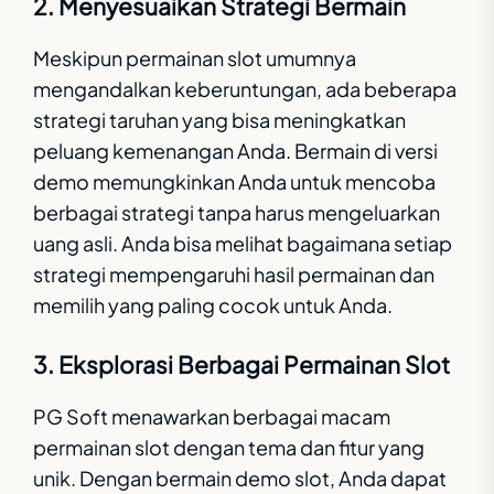
2. Menyesuaikan Strategi Bermain
Meskipun permainan slot umumnya
mengandalkan keberuntungan, ada beberapa
strategi taruhan yang bisa meningkatkan
peluang kemenangan Anda. Bermain di versi
demo memungkinkan Anda untuk mencoba
berbagai strategi tanpa harus mengeluarkan
uang asli. Anda bisa melihat bagaimana setiap
strategi mempengaruhi hasil permainan dan
memilih yang paling cocok untuk Anda.
3. Eksplorasi Berbagai Permainan Slot
PG Soft menawarkan berbagai macam
permainan slot dengan tema dan fitur yang
unik. Dengan bermain demo slot, Anda dapat