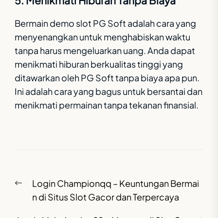
5. Menikmati Hiburan Tanpa Biaya
Bermain demo slot PG Soft adalah cara yang
menyenangkan untuk menghabiskan waktu
tanpa harus mengeluarkan uang. Anda dapat
menikmati hiburan berkualitas tinggi yang
ditawarkan oleh PG Soft tanpa biaya apa pun.
Ini adalah cara yang bagus untuk bersantai dan
menikmati permainan tanpa tekanan finansial.
Post
Previous
Login Championqq – Keuntungan Bermai
navigation
post:
n di Situs Slot Gacor dan Terpercaya