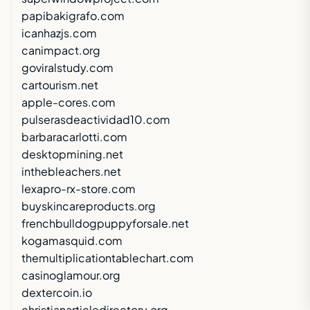
papibakigrafo.com
icanhazjs.com
canimpact.org
goviralstudy.com
cartourism.net
apple-cores.com
pulserasdeactividad10.com
barbaracarlotti.com
desktopmining.net
inthebleachers.net
lexapro-rx-store.com
buyskincareproducts.org
frenchbulldogpuppyforsale.net
kogamasquid.com
themultiplicationtablechart.com
casinoglamour.org
dextercoin.io
christianarticledirectory.org