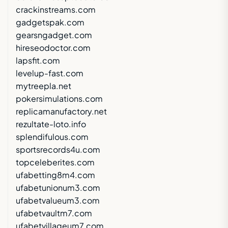
crackinstreams.com
gadgetspak.com
gearsngadget.com
hireseodoctor.com
lapsfit.com
levelup-fast.com
mytreepla.net
pokersimulations.com
replicamanufactory.net
rezultate-loto.info
splendifulous.com
sportsrecords4u.com
topceleberites.com
ufabetting8m4.com
ufabetunionum3.com
ufabetvalueum3.com
ufabetvaultm7.com
ufabetvillageum7.com