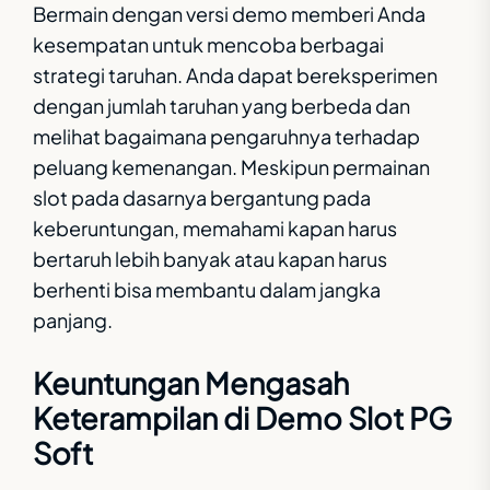
Bermain dengan versi demo memberi Anda
kesempatan untuk mencoba berbagai
strategi taruhan. Anda dapat bereksperimen
dengan jumlah taruhan yang berbeda dan
melihat bagaimana pengaruhnya terhadap
peluang kemenangan. Meskipun permainan
slot pada dasarnya bergantung pada
keberuntungan, memahami kapan harus
bertaruh lebih banyak atau kapan harus
berhenti bisa membantu dalam jangka
panjang.
Keuntungan Mengasah
Keterampilan di Demo Slot PG
Soft