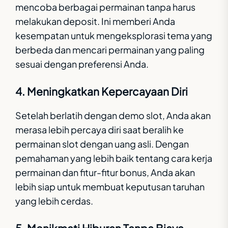
mencoba berbagai permainan tanpa harus
melakukan deposit. Ini memberi Anda
kesempatan untuk mengeksplorasi tema yang
berbeda dan mencari permainan yang paling
sesuai dengan preferensi Anda.
4. Meningkatkan Kepercayaan Diri
Setelah berlatih dengan demo slot, Anda akan
merasa lebih percaya diri saat beralih ke
permainan slot dengan uang asli. Dengan
pemahaman yang lebih baik tentang cara kerja
permainan dan fitur-fitur bonus, Anda akan
lebih siap untuk membuat keputusan taruhan
yang lebih cerdas.