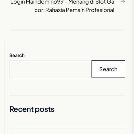
Nex
Login Maindomino99 – Menang di Slot Ga
pos
cor: Rahasia Pemain Profesional
Search
Search
Recent posts